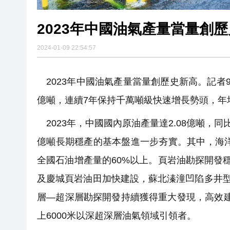
2023年中國油氣產量當量創
2024-01-09 22:54:57
2023年中國油氣產量當量創歷史新高。記者9
億噸，連續7年保持千萬噸級快速增長勢頭，年
2023年，中國國內原油產量達2.08億噸，同比
億噸長期穩產的基本盤進一步夯實。其中，海洋
全國石油增產量的60%以上。頁岩油勘探開發
及慶城頁岩油田加快建設，蘇北溱潼凹陷多井型
層—超深層勘探開發持續獲得重大發現，高效建成
上6000米以深超深層油氣領域引領者。