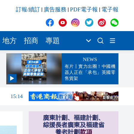
訂報/續訂
廣告服務
PDF電子報
電子報
|
|
|
地方
招商
專題
NEWS
有片丨實力出圈！中國機
器人正在「承包」英國零
售貨架
15:22
15:14
15:10
15:01
14:59