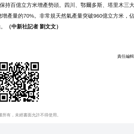
年保持百億立方米增產勢頭。四川、鄂爾多斯、塔里木三
總增產量的70%。非常規天然氣產量突破960億立方米，
極。
（中新社記者 劉文文）
責任編輯
權所有，未經書面允許不得使用。