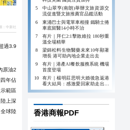
中山翠亨(南朗)舉辦文旅資源交
流促進暨文旅推薦官品鑑活動
東涌巴士與電單車相撞 鐵騎士捲
源：
中新社
車底留醫14小時不治
有片｜拜仁2:1擊敗維拉 180秒重
溫全場精華
過3.9
梁錦松料生物醫藥未來10年顯著
增長 港可助內地企業走出去
有片｜港產AI餐飲服務系統 機場
內原油2
首度登場
有片｜楊明莊思明大婚後急返港
續四年佔
看大結局：感激愛回家助走出低
谷 不捨大家庭
級示範區
。陸上深
香港商報PDF
為全球陸