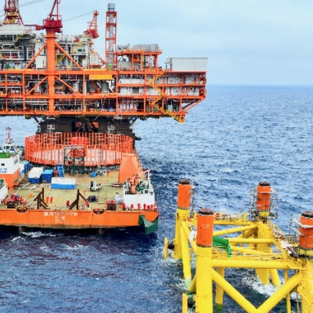
普斥裁決「不公」
到 共3人遇難
kBuddy AI分享會舉行