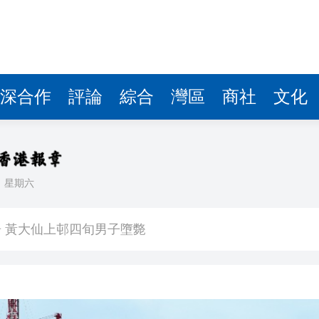
深合作
評論
綜合
灣區
商社
文化
日
星期六
創新高
 黃大仙上邨四旬男子墮斃
體育節、體育消費季系列活動啟動
預警信號已生效
 OpenAI暫停Astra部分研發工作