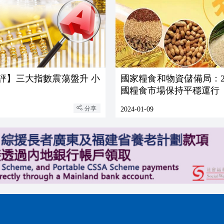
評】三大指數震蕩盤升 小
國家糧食和物資儲備局：2
國糧食市場保持平穩運行
分享
2024-01-09