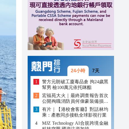
14:55
14:48
14:26
24小時
7天
警方元朗破工廈毒品倉 拘24歲黑
幫男 檢100萬元依托咪酯
宏福苑大火｜最終調查報告首次
公開殉職消防員何偉豪裝備損毀
照片
有片｜【港校會客廳】對話林均
乘：產教同步接軌全球影視行業
MJZ Technology AI合規跨境金融
科技突圍 國資注資加持