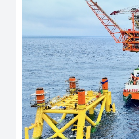
白宮宴會廳改造再遇阻 特朗
陝西柞水泥石流災害失聯人員找
港區婦聯代表聯誼會 x 騰訊雲Wor