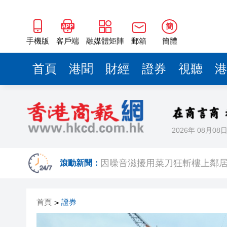
簡
手機版
客戶端
融媒體矩陣
郵箱
簡體
首頁
港聞
財經
證券
視聽
港
2026年 08月08
日本2027財年防衛預算申請額
因噪音滋擾用菜刀狂斬樓上鄰居
滾動新聞：
2026年全民健身日暨廣州市
首頁
證券
>
熱到預警升級！深圳高溫橙色
下一代AI模型能力逼近「危險邊界」