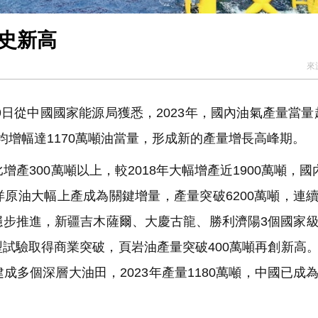
歷史新高
來
日從中國國家能源局獲悉，2023年，國內油氣產量當量超
均增幅達1170萬噸油當量，形成新的產量增長高峰期。
增產300萬噸以上，較2018年大幅增產近1900萬噸，國
原油大幅上產成為關鍵增量，產量突破6200萬噸，連
穩步推進，新疆吉木薩爾、大慶古龍、勝利濟陽3個國家
試驗取得商業突破，頁岩油產量突破400萬噸再創新高
多個深層大油田，2023年產量1180萬噸，中國已成