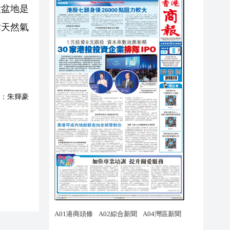
大盆地是
佔天然氣
：
朱輝豪