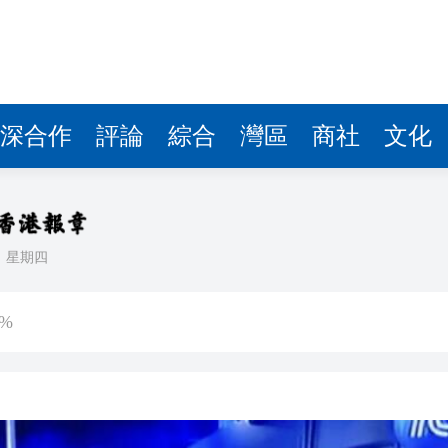
深合作
評論
綜合
灣區
商社
文化
日
星期四
0平方米
%
型「拒絕蒸餾」 寧暫落後
稅了？保險股先跌為敬
段運作的準備工作和服務安排