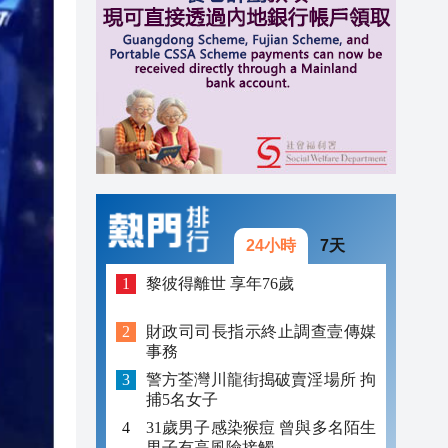
16:02
16:00
15:58
24小時
7天
黎彼得離世 享年76歲
財政司司長指示終止調查壹傳媒
事務
警方荃灣川龍街搗破賣淫場所 拘
捕5名女子
31歲男子感染猴痘 曾與多名陌生
男子有高風險接觸