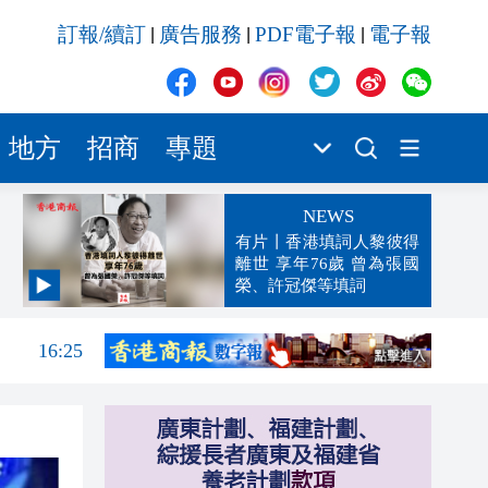
訂報/續訂
廣告服務
PDF電子報
電子報
|
|
|
地方
招商
專題
NEWS
有片丨香港填詞人黎彼得
離世 享年76歲 曾為張國
榮、許冠傑等填詞
16:37
16:25
16:17
16:16
16:08