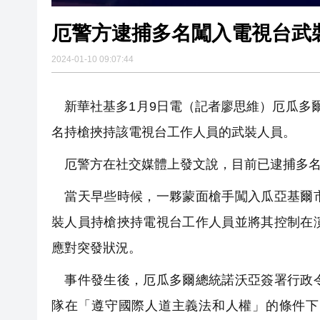
厄警方逮捕多名闖入電視台武
2024-01-10 09:07:44
新華社基多1月9日電（記者廖思維）厄瓜多
名持槍挾持該電視台工作人員的武裝人員。
厄警方在社交媒體上發文說，目前已逮捕多名
當天早些時候，一夥蒙面槍手闖入瓜亞基爾市
裝人員持槍挾持電視台工作人員並將其控制在
應對突發狀況。
事件發生後，厄瓜多爾總統諾沃亞簽署行政令
隊在「遵守國際人道主義法和人權」的條件下