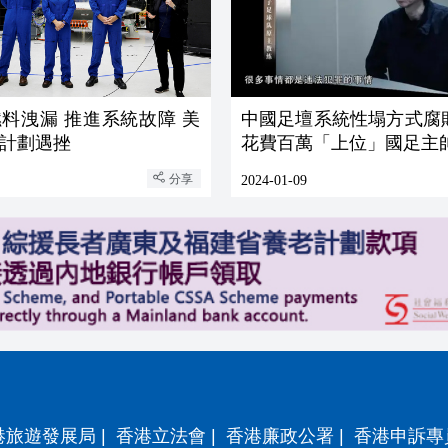
料洩漏 推進系統故障 美
中國足壇系統性塌方式腐
計劃遇挫
花費百萬「上位」國足主
分享
2024-01-09
港旅遊發展局
|
香港立法會
|
香港廉政公署
|
香港申訴專