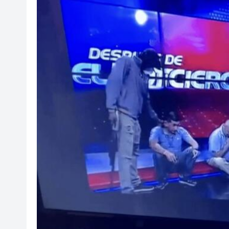
有片｜香港的哥：洛杉磯還不
陳沛良：徵稅安排並非鮮事 香
墨西哥60萬粉絲網紅拍視頻時