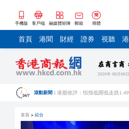
簡
手機版
客戶端
融媒體矩陣
郵箱
簡體
首頁
港聞
財經
證券
視聽
港
2026年 08月06
官方通報深圳濱海大道塌陷約2
港股收評：恒指低開低走跌1.49
滾動新聞：
張一鳴罕見發聲：字節Seed模
首頁
綜合
>
內地居民的香港保險收益要繳
盧寵茂到訪啟德醫院 了解首階