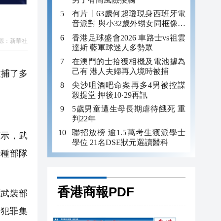
有片丨63歲何超瓊現身西班牙電
音派對 與小32歲外甥女同框像姐
妹
香港足球盛會2026 車路士vs祖雲
源：
新華社
達斯 藍軍球迷人多勢眾
在澳門的士拾獲相機及電池據為
己有 港人夫婦再入境時被捕
逮捕了多
尖沙咀酒吧命案再多4男被控謀
殺提堂 押後10·29再訊
5歲男童遭生母長期虐待餓死 重
判22年
聯招放榜 逾1.5萬考生獲派學士
示，武
學位 21名DSE狀元選讀醫科
特種部隊
香港商報PDF
武裝部
犯罪集