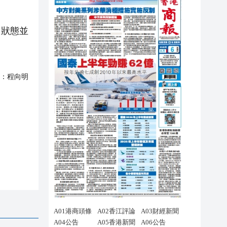
急狀態並
：
程向明