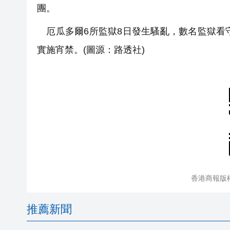
團。
厄瓜多爾6所監獄8日發生騷亂，數名監獄看
實施宵禁。(圖源：路透社)
香港商報版
推薦新聞