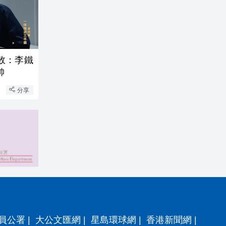
敗：李鐵
帥
分享
員公署
|
大公文匯網
|
星島環球網
|
香港新聞網
|