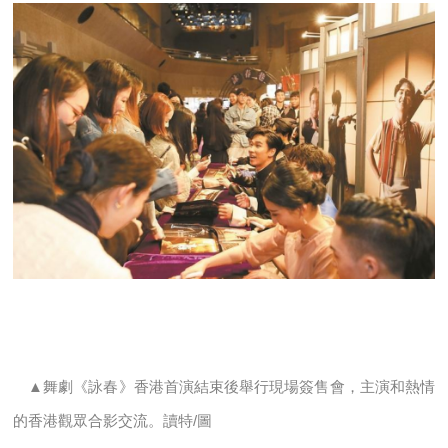
▲舞劇《詠春》香港首演結束後舉行現場簽售會，主演和熱情
的香港觀眾合影交流。讀特/圖