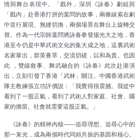
情與舞台表現中。「戲外」深圳《詠春》劇組與
「戲內」赴香港打拼的葉問的故事，兩條線索在劇
中並行展現、無縫切換，兩個場景在舞台上旋轉交
替。作為一代宗師葉問將詠春拳發揚光大之地，香
港至今仍是中華武術文化的集大成之地，這裏武術
名家輩出，群英薈萃，交流切磋，以和為貴。也因
此 ，雙線敘事、舞武融合的《詠春》此次赴港演
出，立刻引發了香港「武林」關注。中國香港武術
隊主教練張立功評價說：「我覺得很震撼。我從中
看到了一股正氣，看到了武術人對家庭、社會、國
家的擔當。社會就需要這股正氣。」
《詠春》的精神內核——追尋理想、追尋心中的
那一束光，成為兩個時代同頻共振的基因和核心。