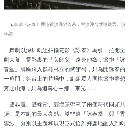
▲舞劇《詠春》香港首演圓滿落幕，主演沖台致謝觀眾。讀
特/圖
舞劇以深圳劇組拍攝電影《詠春》為引，拉開全
劇大幕。電影裏的「葉師父」遠赴他鄉，懷抱「詠
春堂」牌匾踏入群雄林立的武館街，只為開詠春的
一扇門；舞台上的片場中，劇組眾人同樣懷抱夢想
奔赴山海，只為追尋心中那一束光……
雙非遺、雙線索、雙場景帶來了兩個時代同頻共
振，是本劇的最大亮點。雙非遺「詠春拳」與「香
雲紗」分別以主題和展現形式恰到好處地融入到劇