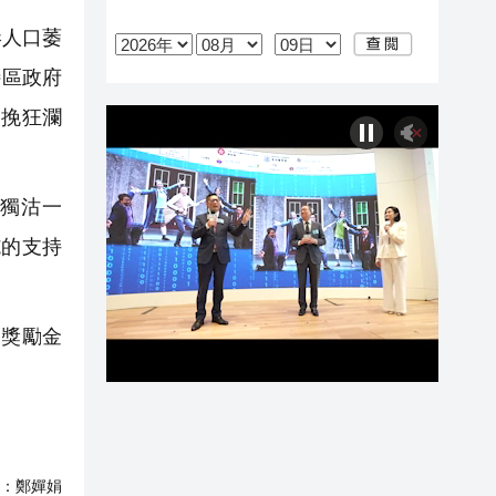
港人口萎
特區政府
，挽狂瀾
獨沽一
施的支持
兒獎勵金
：
鄭嬋娟