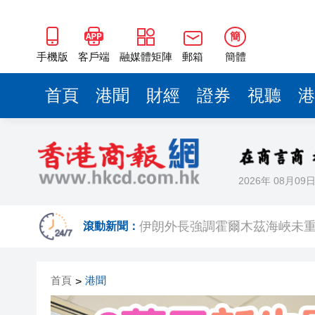
簡
手機版
客戶端
融媒體矩陣
郵箱
簡體
首頁
港聞
財經
證券
視聽
港
2026年 08月09
警方破獲新界北村屋爆竊集團 拘
伊朗外長強調霍爾木茲海峽未
滾動新聞：
太古城海景花園一單位冷氣機起
首頁
港聞
>
天文台錄得36.9度 再創歷史新
巴郡：第二季淨利翻倍至256.6