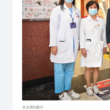
卓永興fb
圖片