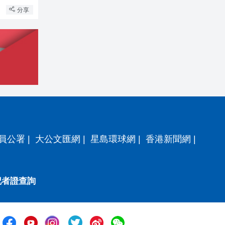
分享
員公署
|
大公文匯網
|
星島環球網
|
香港新聞網
|
記者證查詢