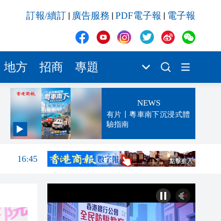
訂報/續訂
廣告服務
PDF電子報
電子報
|
|
|
地方
招商
專題
NEWS
有片丨粵車南下沉浸式體
驗指南
16:53
16:45
16:31
16:15
16:12