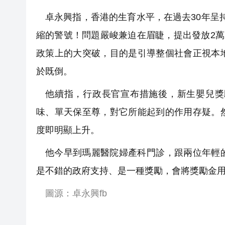
卓永興指，香港的生育水平，在過去30年呈
縮的警號！問題嚴峻兼迫在眉睫，提出發放2萬
政策上的大突破，目的是引導整個社會正視本
於既倒。
他續指，行政長官宣布措施後，新生嬰兒獎
味、單天保至尊，對它所能起到的作用存疑。
度即明顯上升。
他今早到瑪麗醫院婦產科門診，跟兩位年輕
是不錯的政府支持、是一種獎勵，會將獎勵金
圖源：卓永興fb