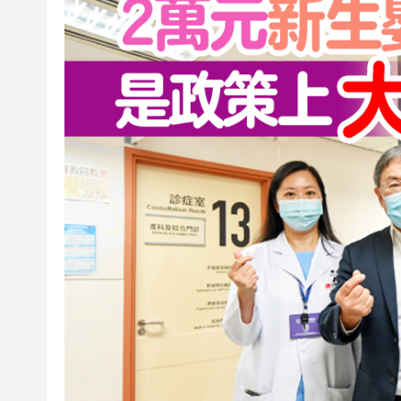
丘應樺10日率團訪吉隆坡 推廣
港區人大
香港巾幗學院成功舉辦高端論壇