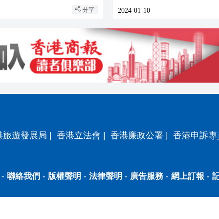
分享
2024-01-10
港旅遊發展局
|
香港立法會
|
香港廉政公署
|
香港申訴專
-
聯絡我們
-
版權聲明
-
法律聲明
-
廣告服務
-
網上訂報
-