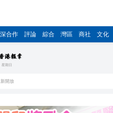
深合作
評論
綜合
灣區
商社
文化
日
星期日
5男女涉款210萬元
重新開放
火 4人送院
高
7億美元 現金儲備降至3655億美元