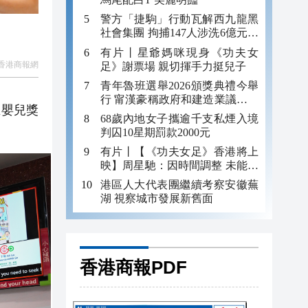
警方「捷駒」行動瓦解西九龍黑
社會集團 拘捕147人涉洗6億元黑
錢
有片丨星爺媽咪現身《功夫女
香港商報網
足》謝票場 親切揮手力挺兒子
青年魯班選舉2026頒獎典禮今舉
行 甯漢豪稱政府和建造業議會做
生嬰兒獎
好培訓工作
68歲內地女子攜逾千支私煙入境
判囚10星期罰款2000元
有片丨【《功夫女足》香港將上
映】周星馳：因時間調整 未能製
作粵語版 對此深表遺憾
港區人大代表團繼續考察安徽蕪
湖 視察城市發展新舊面
香港商報PDF