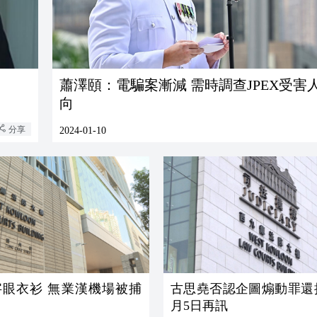
蕭澤頤：電騙案漸減 需時調查JPEX受害
向
分享
2024-01-10
字眼衣衫 無業漢機場被捕
古思堯否認企圖煽動罪還押
月5日再訊