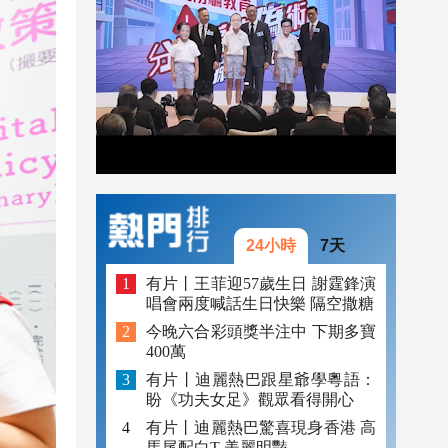
16:00
15:56
15:53
24小時
7天
有片丨王菲迎57歲生日 謝霆鋒演
唱會兩度喊話生日快樂 隔空撒糖
今晚六合彩頭獎半注中 下期多寶
400萬
有片丨迪麗熱巴跟星爺學粵語：
盼《功夫女足》觀眾看得開心
有片丨迪麗熱巴驚喜現身香港 高
馬尾配白T 美麗明豔