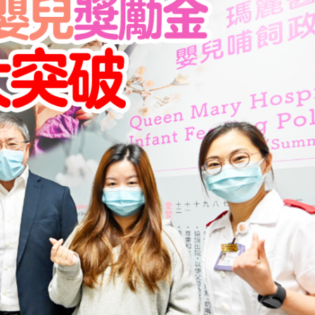
香港營商優勢
代表團安徽考察 黃錦良：皖港優勢互補 推動科創合作
 AI賦新巾幗力量 打造數智女性成長新平台