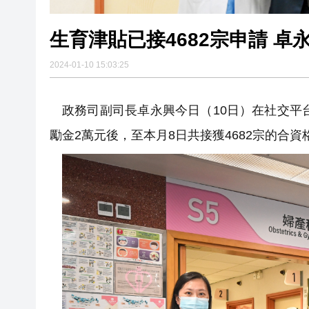
生育津貼已接4682宗申請 
2024-01-10 15:03:25
政務司副司長卓永興今
日
（10日）在社交平
勵金2萬元後，至本月8日共接獲4682宗的合資