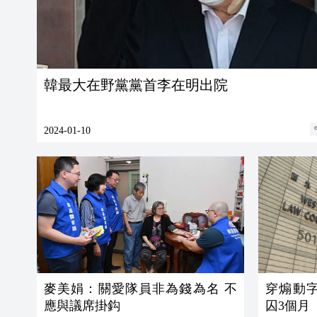
韓最大在野黨黨首李在明出院
2024-01-10
麥美娟：關愛隊員非為錢為名 不
穿煽動
應與議席掛鈎
囚3個月