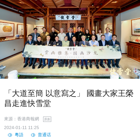
「大道至簡 以意寫之」 國畫大家王榮
昌走進快雪堂
來源：香港商報網
原創
2024-01-11 11:25