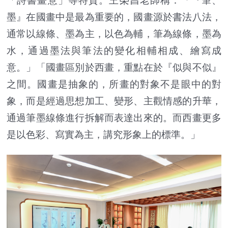
「詩書畫意」等特質。王榮昌老師稱：「『筆、
墨』在國畫中是最為重要的，國畫源於書法八法，
通常以線條、墨為主，以色為輔，筆為線條，墨為
水，通過墨法與筆法的變化相輔相成、繪寫成
意。」「國畫區別於西畫，重點在於『似與不似』
之間。國畫是抽象的，所畫的對象不是眼中的對
象，而是經過思想加工、變形、主觀情感的升華，
通過筆墨線條進行拆解而表達出來的。而西畫更多
是以色彩、寫實為主，講究形象上的標準。」