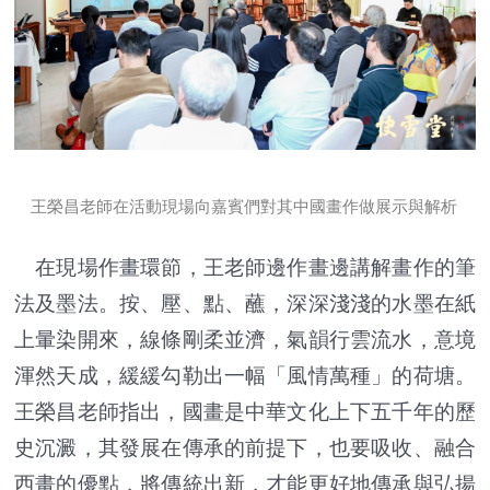
王榮昌老師在
活動現場
向嘉賓們對其中國畫作做展示與解析
在現場作畫環節，王老師邊作畫邊講解畫作的筆
法及墨法。按、壓、點、蘸，深深淺淺的水墨在紙
上暈染開來，線條剛柔並濟，氣韻行雲流水，意境
渾然天成，緩緩勾勒出一幅「風情萬種」的荷塘。
王榮昌老師指出，國畫是中華文化上下五千年的歷
史沉澱，其發展在傳承的前提下，也要吸收、融合
西畫的優點，將傳統出新，才能更好地傳承與弘揚