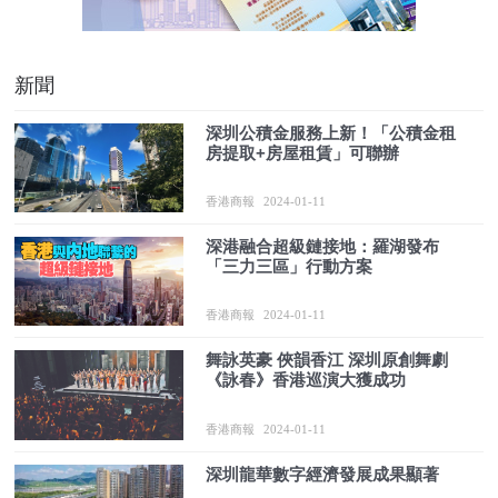
新聞
深圳公積金服務上新！「公積金租
房提取+房屋租賃」可聯辦
香港商報
2024-01-11
深港融合超級鏈接地：羅湖發布
「三力三區」行動方案
香港商報
2024-01-11
舞詠英豪 俠韻香江 深圳原創舞劇
《詠春》香港巡演大獲成功
香港商報
2024-01-11
深圳龍華數字經濟發展成果顯著