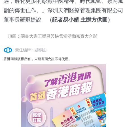
遇，孵化更多的彰顯中國精神、時代風氣、嶺南風
韻的傳世佳作。」深圳天潤醫療管理集團有限公司
董事長羅冠捷說。
（記者易小婧 主辦方供圖）
頂圖：國畫大家王榮昌與快雪堂活動嘉賓大合影
責任編輯：趙桐曲
香港商報版權所有，未經書面允許不得使用。