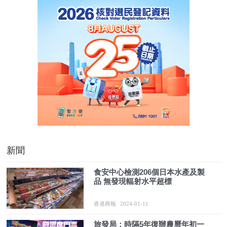
新聞
食安中心檢測206個日本水產及製
品 無發現輻射水平超標
香港商報
2024-01-11
旅發局：時隔5年復辦農曆年初一