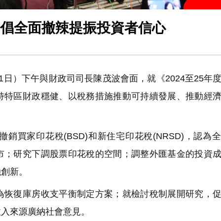
 倡全面撤辣提振投資者信心
11日
）下午與財政司司長陳茂波會面，就《2024至25年
持特區財政穩健、以稅務措施推動可持續發展、推動經
。
買家印花稅(BSD)和新住宅印花稅(NRSD)，認為
市；研究下調股票印花稅的空間；調整外匯基金的投資
融創新。
恢復庫房收支平衡制定方案；就檢討稅制展開研究，促
收入來源廣納社會意見。