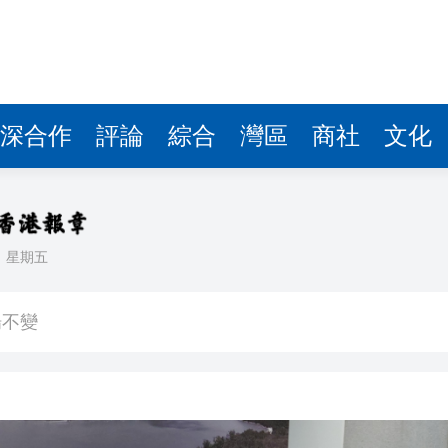
深合作
評論
綜合
灣區
商社
文化
日
星期五
屋「三年上樓」
場不變
奇蹟 科技美術雙館比鄰，聯手提升城市文化魅力
件 食環署勒令關閉報警處理
嚴懲發表叛國言論的「爆料者」