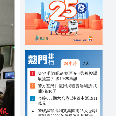
23:17
23:12
23:12
24小時
7天
尖沙咀酒吧命案再多4男被控謀
殺提堂 押後10·29再訊
警方荃灣川龍街搗破賣淫場所 拘
捕5名女子
今晚085期六合彩1注獨中派1911
萬元
警破黑幫高利貸集團拘25人 涉以
年利率282%放債逾2億 招徠未成