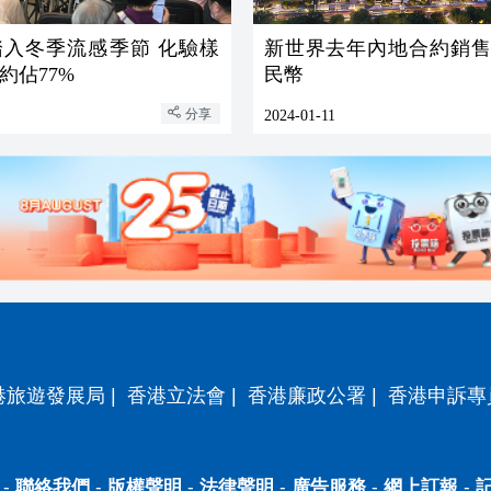
踏入冬季流感季節 化驗樣
新世界去年內地合約銷售1
約佔77%
民幣
分享
2024-01-11
港旅遊發展局
|
香港立法會
|
香港廉政公署
|
香港申訴專
-
聯絡我們
-
版權聲明
-
法律聲明
-
廣告服務
-
網上訂報
-