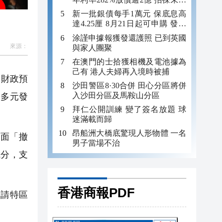
年追數
新一批銀債每手1萬元 保底息高
達4.25厘 8月21日起可申購 發行
金額最多550億
涂謹申據報獲發還護照 已到英國
來源：
與家人團聚
在澳門的士拾獲相機及電池據為
己有 港人夫婦再入境時被捕
度財政預
沙田警區8·30合併 田心分區將併
入沙田分區及馬鞍山分區
濟多元發
拜仁公開訓練 變了簽名放題 球
迷滿載而歸
昂船洲大橋底驚現人形物體 一名
全面「撤
男子當場不治
成分，支
香港商報PDF
請特區