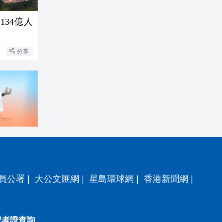
34億人
分享
員公署
|
大公文匯網
|
星島環球網
|
香港新聞網
|
記者證查詢