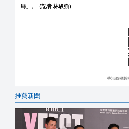
廳」。
（
記者 林駿強
）
香港商報版
推薦新聞