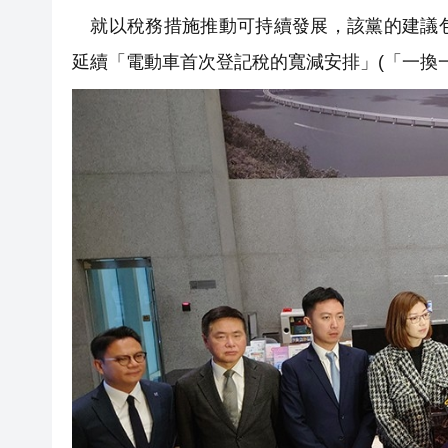
就以稅務措施推動可持續發展，該黨的建議包
延續「電動車首次登記稅的寬減安排」(「一換