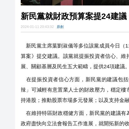
新民黨就財政預算案提24建議
2024-01-11 20:43:32
原創
新民黨主席葉劉淑儀等多位該黨成員今日（
算案》提交建議。該黨就提振投資者信心、維
展、關顧基層及民生五大範疇，提供24項建議
在提振投資者信心方面，新民黨的建議包括撤銷
辣」可減輕有意置業人士的財政壓力，穩定樓
持港股；推動股票市場多元發展；以及支持金
在維持特區財政穩健方面，新民黨的建議有為
政府盡快向立法會報告工作進展，就開拓新的