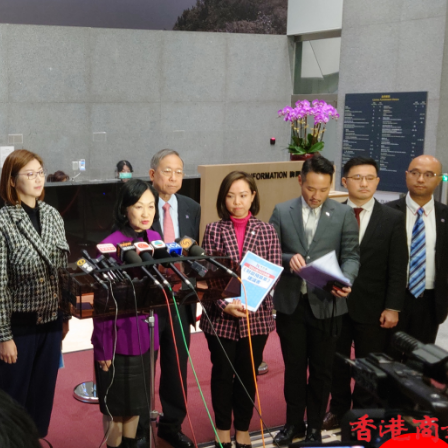
點
正遇晚高峰 情況危急 鐵騎交警一路開道護送
危駕被捕