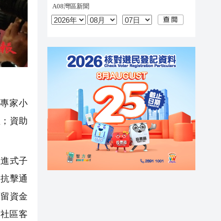
專家小
理；資助
進式子
層抗擊通
預留資金
社區客