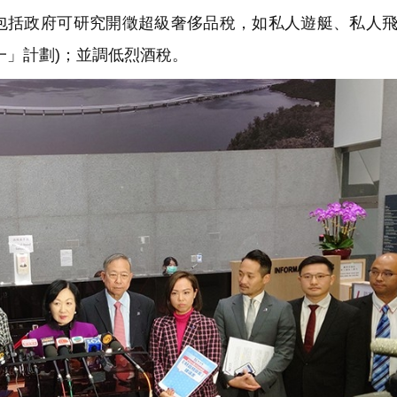
括政府可研究開徵超級奢侈品稅，如私人遊艇、私人飛
一」計劃)；並調低烈酒稅。