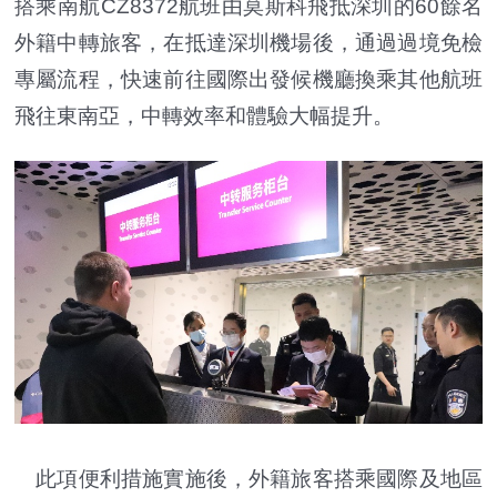
搭乘南航CZ8372航班由莫斯科飛抵深圳的60餘名
外籍中轉旅客，在抵達深圳機場後，通過過境免檢
專屬流程，快速前往國際出發候機廳換乘其他航班
飛往東南亞，中轉效率和體驗大幅提升。
此項便利措施實施後，外籍旅客搭乘國際及地區