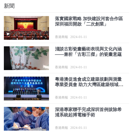
新聞
落實國家戰略 加快建設河套合作區
深圳福田開啟「二次創業」
香港商報
2024-01-11
淺談古彩瓷畫藝術表現與文化內涵
——兼析「古彩三傑」的瓷畫意蘊
香港商報
2024-01-11
粵港澳促進會成立建築規劃與測量
專業委員會 助力大灣區建築領域高
質量發展
香港商報
2024-01-11
深港專家聯手完成深圳首例拔除希
浦系統起搏電極手術
香港商報
2024-01-11