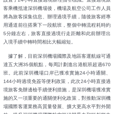
客乘機抵達深圳機場後，機場及航空公司工作人員
將為旅客採集信息、辦理過境手續，隨後旅客經專
用通道前往搭乘下一段航班，整個中轉流程耗時約
5分鐘左右，旅客直接過境行走距離和此前辦理出
入境手續中轉時間相比大幅縮短。
據了解，目前深圳機場國際及地區客運航線可通
達五大洲35個航點，每周計劃進出港航班超過670
班。此前深圳機場口岸已獲准實施24小時通關、
144小時過境免簽等便利政策，此次24小時直接過
境旅客免辦邊檢手續便利措施，是深圳機場獲准實
施的又一項重要的通關便利化政策，對推動深圳機
場國際客運業務高質量發展、擴大更高水平對外開