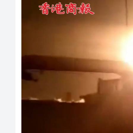
陳家齊：港投11家被投企業已在
戶外工友中暑風險高 工會倡列
A股年內第一高價股今起申購 中