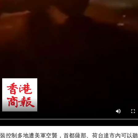
裝控制多地遭美軍空襲，首都薩那、荷台達市內可以聽