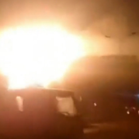
港上市 逾30家排隊申請IPO
為可補償職業病
一簽需繳款9.34萬元