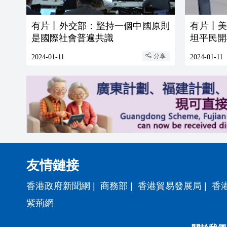
有片丨外交部：堅持一個中國原則
有片丨
是國際社會普遍共識
坦平民開
分享
2024-01-11
2024-01-11
友情鏈接
香港政府新聞網
|
商務部
|
香港貿易發展局
|
香
紫荊網