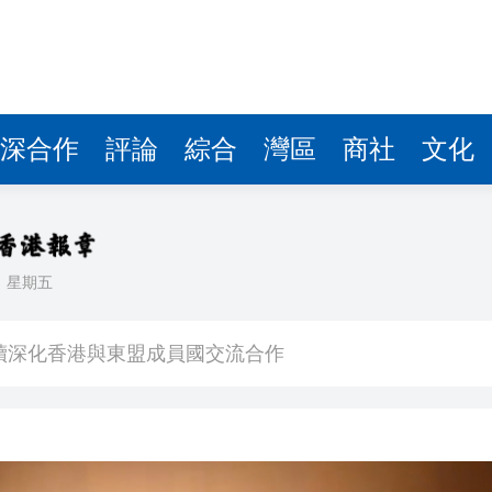
深合作
評論
綜合
灣區
商社
文化
日
星期五
均乘：產教同步接軌全球影視行業
續深化香港與東盟成員國交流合作
產品形態
損失6894萬元
瑛：以傳統文化底色擁抱 AI 藝術新發展