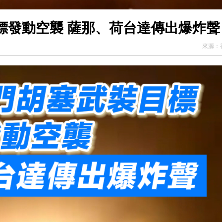
標發動空襲 薩那、荷台達傳出爆炸聲
來源：