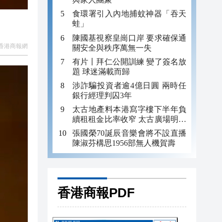
食環署引入內地捕蚊神器「吞天
蛙」
陳國基視察皇崗口岸 要求確保通
香港商報網
關安全與秩序萬無一失
有片〡拜仁公開訓練 變了簽名放
題 球迷滿載而歸
涉詐騙投資者逾4億日圓 兩時任
銀行經理判囚3年
太古地產料本港寫字樓下半年負
續租租金比率收窄 太古廣場明年
轉正
張國榮70誕辰音樂會將不設直播
陳淑芬構思1956部無人機賀壽
香港商報PDF