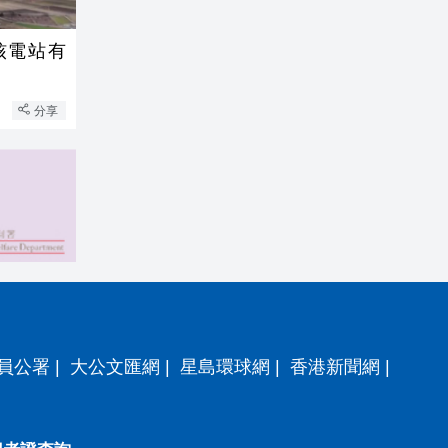
核電站有
分享
員公署
|
大公文匯網
|
星島環球網
|
香港新聞網
|