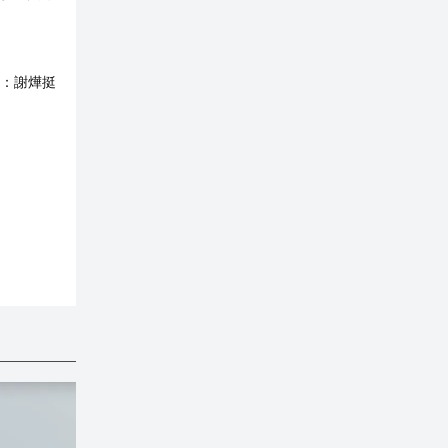
：
謝燁挺