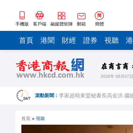
簡
手機版
客戶端
融媒體矩陣
郵箱
簡體
首頁
港聞
財經
證券
視聽
港
2026年 08月07
有片｜【港校會客廳】對話林
李家超晤東盟秘書長高金洪 繼
滾動新聞：
王興興：宇樹科技將探索更多
首頁
視聽
>
西區四旬婦墮假冒內地官員騙案 
有片｜【港校會客廳】對話陳頌