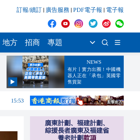
訂報/續訂
廣告服務
PDF電子報
電子報
|
|
|
地方
招商
專題
NEWS
有片丨實力出圈！中國機
器人正在「承包」英國零
售貨架
15:54
15:53
15:47
15:42
15:36