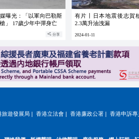
美媒曝光：「以軍向巴勒斯
有片丨日本地震後志賀
槍」 17歲少年中彈身亡
2.3萬升油洩漏
分享
2024-01-11
港旅遊發展局
|
香港立法會
|
香港廉政公署
|
香港申訴專