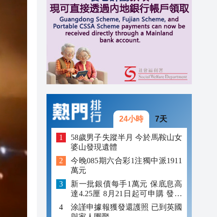
15:34
15:29
15:28
24小時
7天
58歲男子失蹤半月 今於馬鞍山女
婆山發現遺體
今晚085期六合彩1注獨中派1911
萬元
新一批銀債每手1萬元 保底息高
達4.25厘 8月21日起可申購 發行
金額最多550億
涂謹申據報獲發還護照 已到英國
與家人團聚