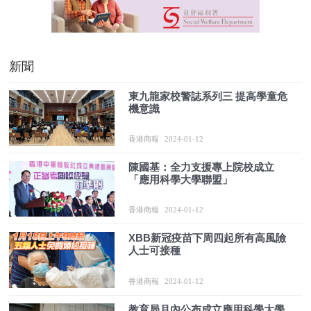
新聞
​東九龍家校警誌系列三 提高學童危
機意識
香港商報
2024-01-12
陳國基：全力支援專上院校成立
「應用科學大學聯盟」
香港商報
2024-01-12
XBB新冠疫苗下周四起所有高風險
人士可接種
香港商報
2024-01-12
教育局月內公布成立應用科學大學