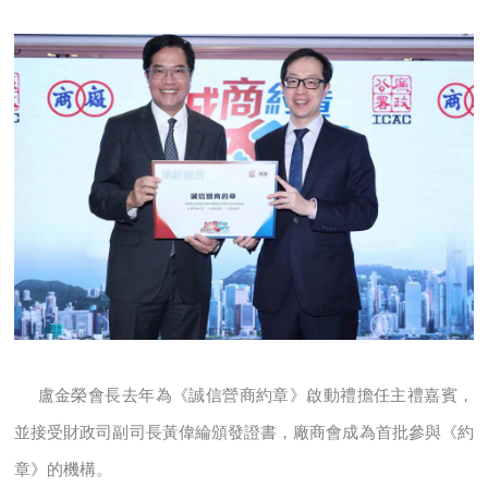
盧金榮會長去年為《誠信營商約章》啟動禮擔任主禮嘉賓，
並接受財政司副司長黃偉綸頒發證書，廠商會成為首批參與《約
章》的機構。