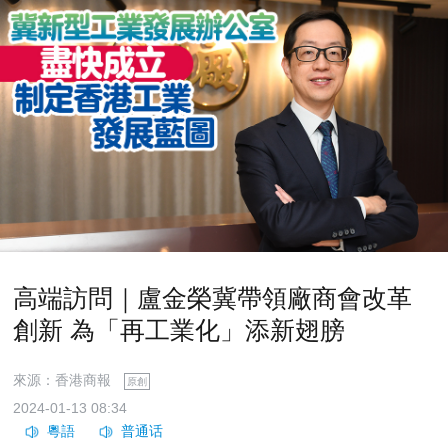
高端訪問｜盧金榮冀帶領廠商會改革
創新 為「再工業化」添新翅膀
來源：香港商報
原創
2024-01-13 08:34