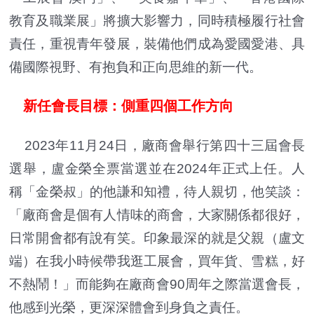
教育及職業展」將擴大影響力，同時積極履行社會
責任，重視青年發展，裝備他們成為愛國愛港、具
備國際視野、有抱負和正向思維的新一代。
新任會長目標：側重四個工作方向
2023年11月24日，廠商會舉行第四十三屆會長
選舉，盧金榮全票當選並在2024年正式上任。人
稱「金榮叔」的他謙和知禮，待人親切，他笑談：
「廠商會是個有人情味的商會，大家關係都很好，
日常開會都有說有笑。印象最深的就是父親（盧文
端）在我小時候帶我逛工展會，買年貨、雪糕，好
不熱鬧！」而能夠在廠商會90周年之際當選會長，
他感到光榮，更深深體會到身負之責任。