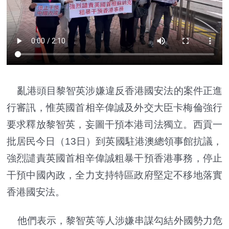
亂港頭目黎智英涉嫌違反香港國安法的案件正進
行審訊，惟英國首相辛偉誠及外交大臣卡梅倫強行
要求釋放黎智英，妄圖干預本港司法獨立。西貢一
批居民今日（13日）到英國駐港澳總領事館抗議，
強烈譴責英國首相辛偉誠粗暴干預香港事務，停止
干預中國內政，全力支持特區政府堅定不移地落實
香港國安法。
他們表示，黎智英等人涉嫌串謀勾結外國勢力危