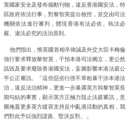
害國家安全及發布煽動刊物，違反香港國安法，特
區政府依法行事，對黎智英提出檢控，並交由司法
機關依法進行審判，體現香港有法必依、執法必
嚴、違法必究的法治原則。
他們指出，惟英國首相辛偉誠及外交大臣卡梅倫
強行要求釋放黎智英，干預本港司法獨立，更公然
詆毀及要求廢除香港國安法，妄圖影響本港法庭公
平公正審訊。「這些惡劣行徑不單粗暴干涉本港法
治，違反法治精神，更進一步暴露英方與黎智英長
期勾結的事實，顯示英方正極力阻止法庭審訊，意
圖掩蓋更多英方縱容支持反中亂港活動的真相，我
們對此予以強烈譴責、堅決反對。」