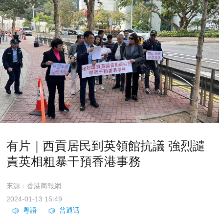
有片｜西貢居民到英領館抗議 強烈譴
責英相粗暴干預香港事務
來源：香港商報網
2024-01-13 15:49