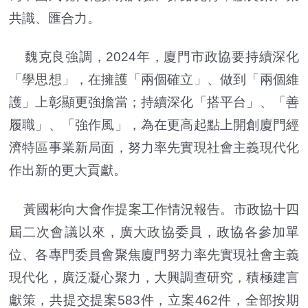
共識、匯合力。
魏克良強調，2024年，廈門市政協要持續深化
「學思想」，在擁護「兩個確立」、做到「兩個維
護」上彰顯更強擔當；持續深化「搭平台」、「善
履職」、「強作風」，為在更高起點上開創廈門經
濟特區事業新局面，努力率先實現社會主義現代化
作出新的更大貢獻。
黃國彬向大會作提案工作情況報告。市政協十四
屆二次會議以來，廣大政協委員，政協各參加單
位、各專門委員會聚焦廈門努力率先實現社會主義
現代化，廣泛凝心聚力，大興調查研究，積極建言
獻策，共提交提案583件，立案462件，全部按期