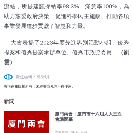
辦結，所提建議採納率98.3%，滿意率100%，為
助力黨委政府決策、促進科學民主施政、推動各項
事業發展進步貢獻了智慧和力量。
大會表揚了2023年度先進界別活動小組、優秀
提案和優秀提案承辦單位、優秀市政協委員。
（劉
雲）
責任編輯：郭昕玥
香港商報版權所有，未經書面允許不得使用。
新聞
廈門兩會｜廈門市十六屆人大三次
會議閉幕
香港商報
2024-01-14