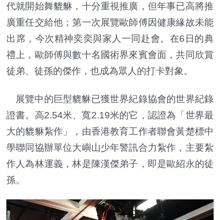
代就開始舞貔貅，十分重視推廣，但年事已高將推
廣重任交給他；第一次展覽歐師傅因健康緣故未能
出席，今次精神奕奕與家人一同赴會。在6日的典
禮上，歐師傅與數十名國術界來賓會面，共同欣賞
徒弟、徒孫的傑作，也成為眾人的打卡對象。
展覽中的巨型貔貅已獲世界紀錄協會的世界紀錄
證書。高2.54米、寬2.19米的它，認證為「世界最
大的貔貅紮作」，由香港教育工作者聯會黃楚標中
學聯同協辦單位大嶼山少年警訊合力紮作，主要紮
作人為林運義，林是陳漢傑弟子，即是歐紹永的徒
孫。