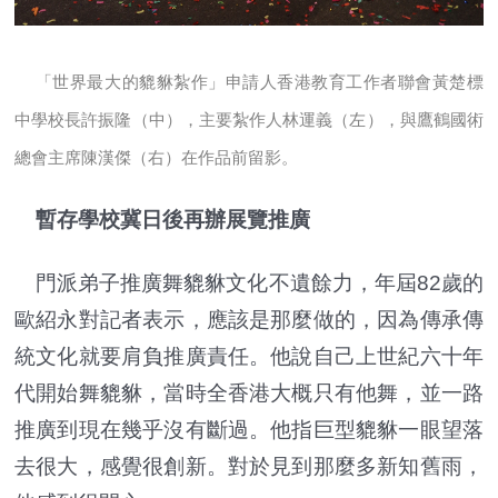
「世界最大的貔貅紮作」申請人香港教育工作者聯會黃楚標
中學校長許振隆（中），主要紮作人林運義（左），與鷹鶴國術
總會主席陳漢傑（右）在作品前留影。
暫存學校冀日後再辦展覽推廣
門派弟子推廣舞貔貅文化不遺餘力，年屆82歲的
歐紹永對記者表示，應該是那麼做的，因為傳承傳
統文化就要肩負推廣責任。他說自己上世紀六十年
代開始舞貔貅，當時全香港大概只有他舞，並一路
推廣到現在幾乎沒有斷過。他指巨型貔貅一眼望落
去很大，感覺很創新。對於見到那麼多新知舊雨，