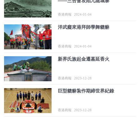
——三合會攻陷九龍城寨
香港商報
2024-01-04
洋武癡來港拜師學舞貔貅
香港商報
2024-01-04
新界氏族起金遷墓延香火
香港商報
2023-12-28
巨型貔貅紮作期締世界紀錄
香港商報
2023-12-28