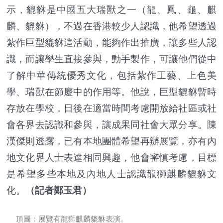
示，貔貅是中國五大瑞獸之一（龍、鳳、龜、麒
麟、貔貅），不過在香港較少人認識，他希望透過
紮作巨型貔貅這活動，能夠作出推廣，讓多些人認
識，而讓學生直接參與，動手製作，可讓他們從中
了解中華傳統優秀文化，包括紮作工藝、上色美
學、瑞獸在節慶中的作用等。他說，巨型貔貅暫時
存放在學校，日後在適當時間考慮開放給社區或社
會各界去認識和參與，讓成果同社會大眾分享。陳
漢傑則透露，已有本地團體希望再辦展覽，亦有內
地文化界人士表達相同興趣，他會審慎考慮，目標
是希望多些本地及內地人士認識龍獅麒麟貔貅文
化。
（
記者鄭玉君
）
頂圖：展覽有龍獅麒麟貔貅表演。