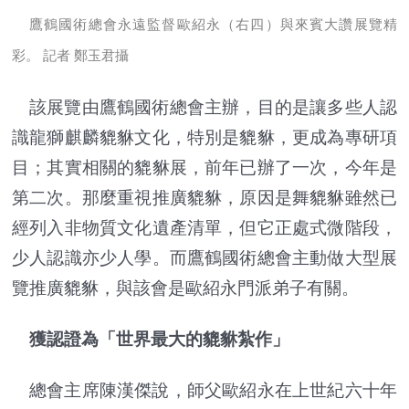
鷹鶴國術總會永遠監督歐紹永（右四）與來賓大讚展覽精
彩。 記者 鄭玉君攝
該展覽由鷹鶴國術總會主辦，目的是讓多些人認
識龍獅麒麟貔貅文化，特別是貔貅，更成為專研項
目；其實相關的貔貅展，前年已辦了一次，今年是
第二次。那麼重視推廣貔貅，原因是舞貔貅雖然已
經列入非物質文化遺產清單，但它正處式微階段，
少人認識亦少人學。而鷹鶴國術總會主動做大型展
覽推廣貔貅，與該會是歐紹永門派弟子有關。
獲認證為「世界最大的貔貅紮作」
總會主席陳漢傑說，師父歐紹永在上世紀六十年