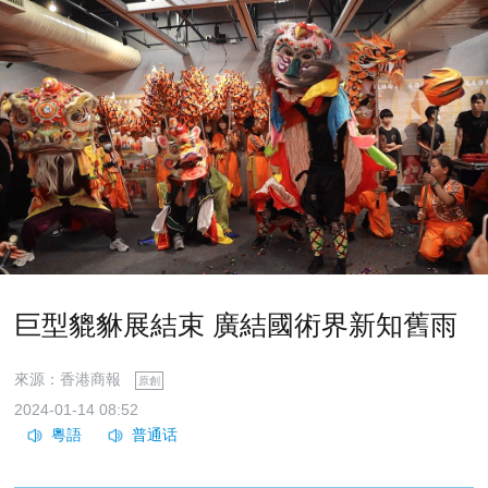
巨型貔貅展結束 廣結國術界新知舊雨
來源：香港商報
原創
2024-01-14 08:52