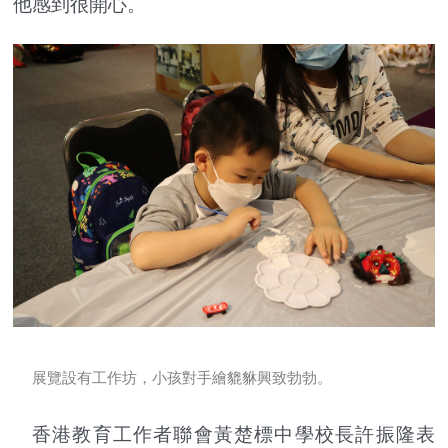
他感到很開心。
展覽設有工作坊，小孩對手繪貔貅興致勃勃。
香港教育工作者聯會黃楚標中學校長許振隆表