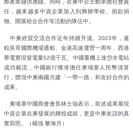
際產業鏈供應鏈。同時，在柬中企主動承擔社會責
任，越來越多中資企業加入到興辦學校、捐款捐
物、開展校企合作等活動的隊伍中。
中柬經貿交流合作近年持續升溫。2023年，暹
粒吳哥國際機場通航、金港高速運營一周年、西港
華電實現發電量52億千瓦、中國重機上達岱水電站
成功截流，中國銀行獲准擔任柬埔寨人民幣清算
行，體現中柬兩國共建「一帶一路」和友好合作的
成果。
柬埔寨中國商會會長林士強表示，前述成果展現
中資企業在柬發展的輝煌成就，更是中柬友誼的真
實寫照。（楊強 黎海月）