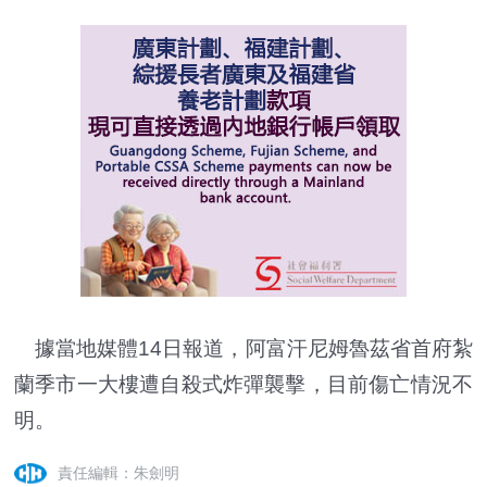
據當地媒體14日報道，阿富汗尼姆魯茲省首府紮
蘭季市一大樓遭自殺式炸彈襲擊，目前傷亡情況不
明。
責任編輯：朱劍明