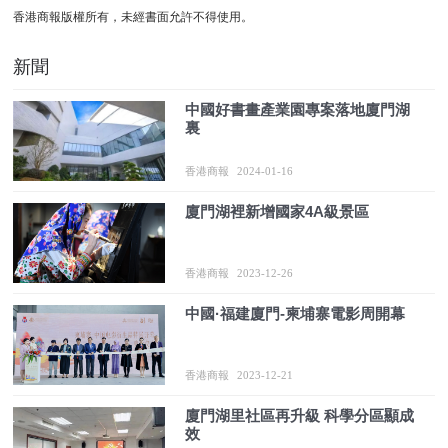
香港商報版權所有，未經書面允許不得使用。
新聞
中國好書畫產業園專案落地廈門湖
裏
香港商報
2024-01-16
廈門湖裡新增國家4A級景區
香港商報
2023-12-26
中國·福建廈門-柬埔寨電影周開幕
香港商報
2023-12-21
廈門湖里社區再升級 科學分區顯成
效