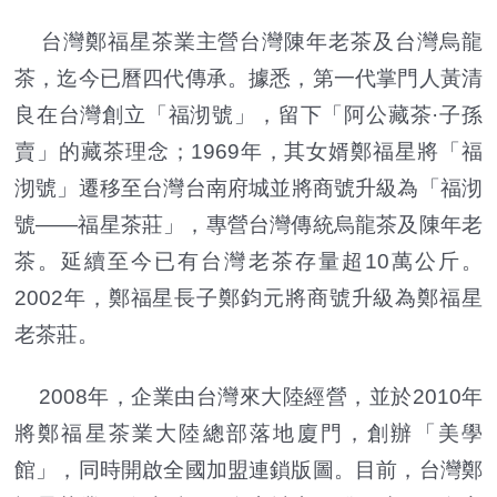
台灣鄭福星茶業主營台灣陳年老茶及
台
灣烏龍
茶，迄今已曆四代傳承。據悉，第一代掌門人黃清
良在
台
灣創立「福沏號」，留下「阿公藏茶·子孫
賣」的藏茶理念；1969年，其女婿鄭福星將「福
沏號」遷移至
台
灣
台
南府城並將商號升級為「福沏
號——福星茶莊」，專營
台
灣傳統烏龍茶及陳年老
茶。延續至今已有
台
灣老茶存量超10萬公斤。
2002年，鄭福星長子鄭鈞元將商號升級為鄭福星
老茶莊。
2008年，企業由
台
灣來大陸經營，並於2010年
將鄭福星茶業大陸總部落地廈門，創辦「美學
館」，同時開啟全國加盟連鎖版圖。目前，
台
灣鄭