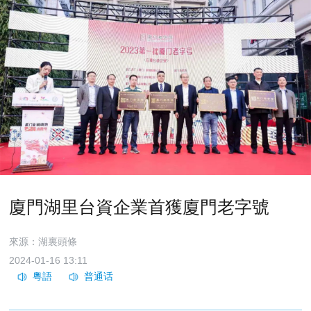
廈門湖里台資企業首獲廈門老字號
來源：湖裏頭條
2024-01-16 13:11