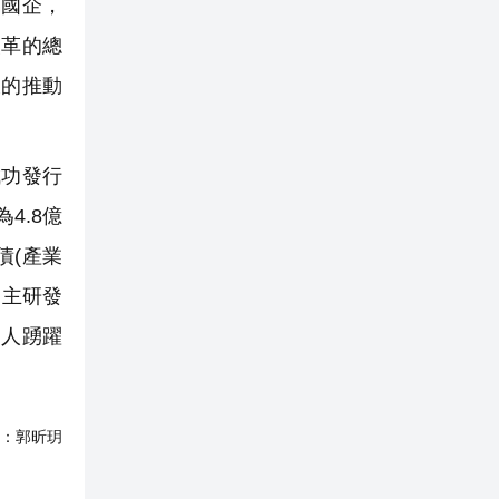
國企，
改革的總
大的推動
成功發行
4.8億
債(產業
自主研發
資人踴躍
：
郭昕玥