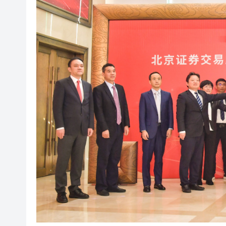
「關鍵變量」？
泰國國家旅遊局：高度重視中國
有片丨90場諮詢會廣納民意 李
警方破獲新界北村屋爆竊集團 拘