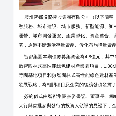
廣州智都投資控股集團有限公司（以下簡稱「
融服務、城市建設、城市服務、新型能源、鄉
運營、城市開發運營、產業孵化、資產整合、
署，通過不斷盤活存量資產、優化布局增量資
智都集團本期債券募集資金為4.8億元，其中1.
數智園林式高性能綠色建材產業園項目，1.3
莓園基地項目和數智園林式高性能綠色建材產
發展戰略，為相關項目及企業的後續發債發揮
簽約儀式由智都集團黨委書記、董事長、總經
大行與首批參與發行的投資人領導的見證下，