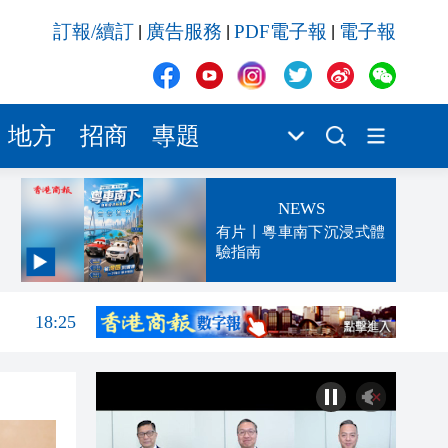
訂報/續訂
廣告服務
PDF電子報
電子報
|
|
|
地方
招商
專題
NEWS
有片丨粵車南下沉浸式體
驗指南
發布
18:50
18:25
18:23
17:23
那個
17:23