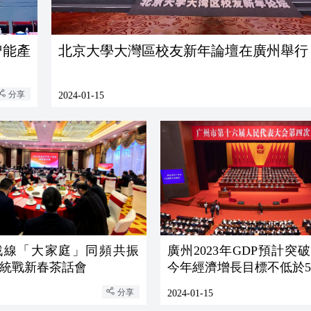
智能產
北京大學大灣區校友新年論壇在廣州舉行
分享
2024-01-15
戰線「大家庭」同頻共振
廣州2023年GDP預計突
統戰新春茶話會
今年經濟增長目標不低於5
分享
2024-01-15