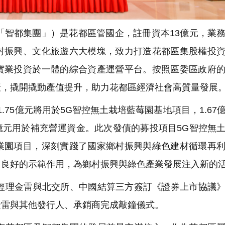
智都集團」）是花都區管國企，註冊資本13億元，業
村振興、文化旅遊六大模塊，致力打造花都區集股權投
實業投資於一體的綜合資產運營平台。按照區委區政府
產，撬開撬動產值提升，助力花都區經濟社會高質量發展
75億元將用於5G智控無土栽培藍莓園基地項目，1.67
8億元用於補充營運資金。此次發債的募投項目5G智控無
業園項目，深刻實踐了國家鄉村振興與綠色建材循環再
了良好的示範作用，為鄉村振興與綠色產業發展注入新的
理金雷與北交所、中國結算三方簽訂《證券上市協議》
金雷與其他發行人、承銷商完成敲鐘儀式。