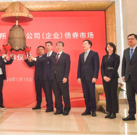
遊客旅遊體驗 將完善產品和服務
家超：首份五年規劃 三季度揭盅
5男女涉款210萬元