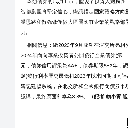
本期債券的成功上市，體現了投資人對廣州市
智都集團將堅定信心，繼續錨定國家戰略方向
體思路和做強做優做大區屬國有企業的戰略部
力。
相關信息：繼2023年9月成功在深交所亮相發
2024年面向專業投資者公開發行企業債券(第
元，債券信用評級為AA+，債券期限5+2年，認
類)發行利率歷史最低和2023年以來同期限
簿記建檔系統，在北交所和全國銀行間債券市
認購，最終票面利率為3.3%。
（記者 賴小青 