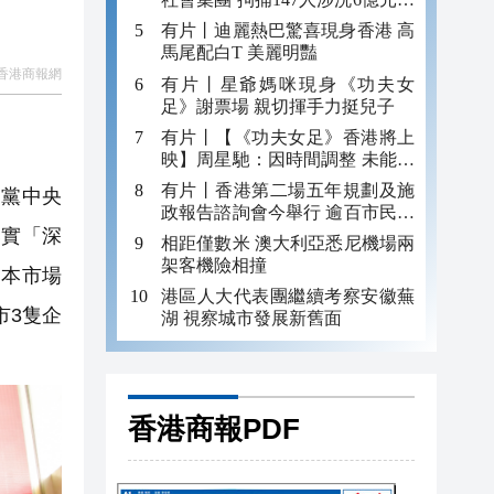
錢
有片丨迪麗熱巴驚喜現身香港 高
馬尾配白T 美麗明豔
香港商報網
有片丨星爺媽咪現身《功夫女
足》謝票場 親切揮手力挺兒子
有片丨【《功夫女足》香港將上
映】周星馳：因時間調整 未能製
作粵語版 對此深表遺憾
有片丨香港第二場五年規劃及施
黨中央
政報告諮詢會今舉行 逾百市民出
落實「深
席
相距僅數米 澳大利亞悉尼機場兩
架客機險相撞
資本市場
港區人大代表團繼續考察安徽蕪
市3隻企
湖 視察城市發展新舊面
香港商報PDF