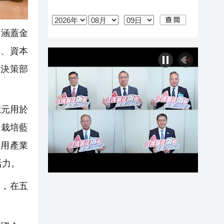
務涵蓋金
資、資本
的決策部
。
億元用於
土栽培藍
利用產業
活力。
，在五