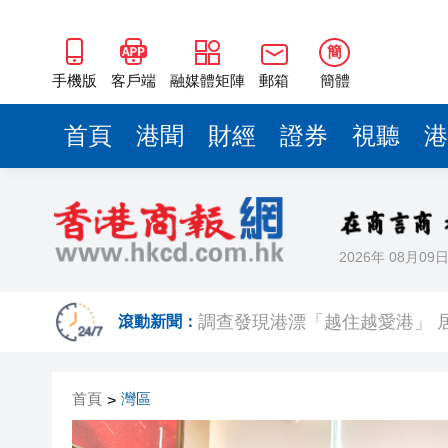
簡
手機版
客戶端
融媒體矩陣
郵箱
簡體
首頁
港聞
財經
證券
視聽
港
2026年 08月09
有片 | 廣東省第十七屆運動
調查發現港漂「越住越愛港」 居
滾動新聞：
颱風「白海豚」在浙江台州玉環
首頁
灣區
>
【市場慧眼】宇樹IPO點燃重
【商報評論】福州行 讀懂中國