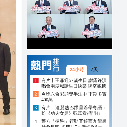
17:20
17:18
16:53
24小時
7天
有片丨王菲迎57歲生日 謝霆鋒演
唱會兩度喊話生日快樂 隔空撒糖
今晚六合彩頭獎半注中 下期多寶
400萬
有片丨迪麗熱巴跟星爺學粵語：
盼《功夫女足》觀眾看得開心
警方「捷駒」行動瓦解西九龍黑
社會集團 拘捕147人涉洗6億元黑