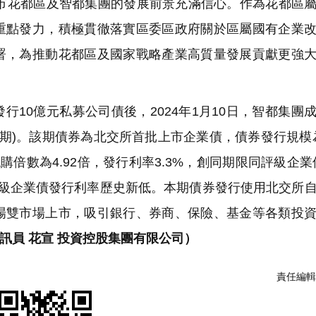
花都區及智都集團的發展前景充滿信心。作為花都區屬
重點發力，積極貫徹落實區委區政府關於區屬國有企業
署，為推動花都區及國家戰略產業高質量發展貢獻更強
行10億元私募公司債後，2024年1月10日，智都集團
一期)。該期債券為北交所首批上市企業債，債券發行規模為
購倍數為4.92倍，發行利率3.3%，創同期限同評級企業
同評級企業債發行利率歷史新低。本期債券發行使用北交所
場雙市場上市，吸引銀行、券商、保險、基金等各類投
通訊員 花宣 投資控股集團有限公司）
責任編輯