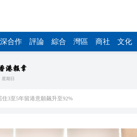
深合作
評論
綜合
灣區
商社
文化
日
星期日
會暨第十屆殘疾人運動會開幕式主題歌《心念山海》MV正式
住3至5年留港意願飆升至92%
沿海登陸 中心附近最大風力14級
估 首程控股投資吸引力持續提升
文旅升級之道——從文化根基到全球大市場 香港為何是