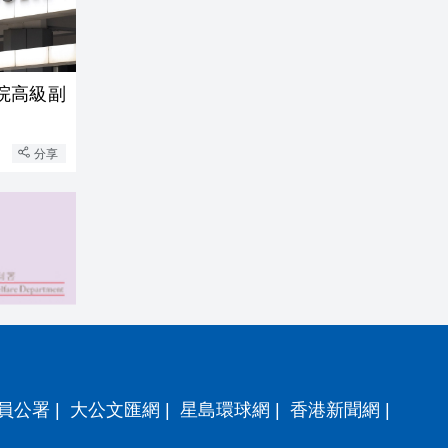
院高級副
分享
員公署
|
大公文匯網
|
星島環球網
|
香港新聞網
|