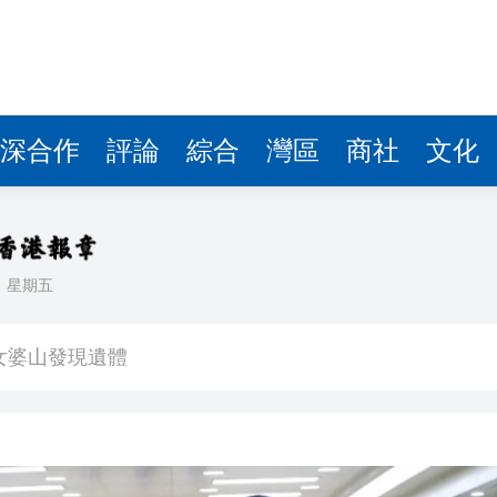
深合作
評論
綜合
灣區
商社
文化
日
星期五
業板指漲1.75%
女婆山發現遺體
徵關稅」
備 支持香港成為黃金交易中心