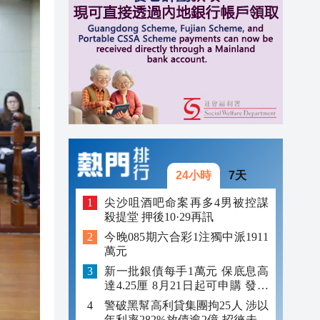
11:04
10:50
10:33
10:20
24小時
7天
尖沙咀酒吧命案再多4男被控謀
殺提堂 押後10·29再訊
今晚085期六合彩1注獨中派1911
萬元
新一批銀債每手1萬元 保底息高
達4.25厘 8月21日起可申購 發行
金額最多550億
警破黑幫高利貸集團拘25人 涉以
年利率282%放債逾2億 招徠未成