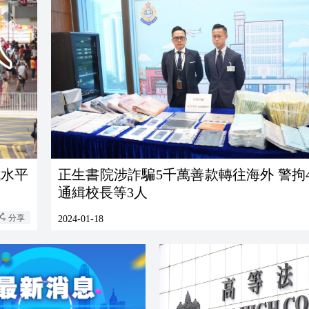
低水平
正生書院涉詐騙5千萬善款轉往海外 警拘
通緝校長等3人
分享
2024-01-18