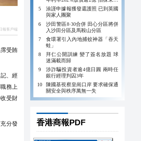
年追數
涂謹申據報獲發還護照 已到英國
與家人團聚
沙田警區8·30合併 田心分區將併
日報客戶端
入沙田分區及馬鞍山分區
食環署引入內地捕蚊神器「吞天
蛙」
曉霈受賄
拜仁公開訓練 變了簽名放題 球
迷滿載而歸
涉詐騙投資者逾4億日圓 兩時任
書記、經
銀行經理判囚3年
陳國基視察皇崗口岸 要求確保通
等職務上
關安全與秩序萬無一失
法收受財
香港商報PDF
充分發