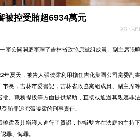
被控受賄超6934萬元
來源：
人民
法院一審公開開庭審理了吉林省政協原黨組成員、副主席張
022年夏天，被告人張曉霈利用擔任吉化集團公司黨委副
、市長，吉林市委書記，吉林省政協黨組成員、副主席
審批、職務提拔等方面提供幫助，直接或通過其親屬非
請以受賄罪追究張曉霈的刑事責任。
曉霈及其辯護人進行了質證，控辯雙方在法庭的主持下
示認罪、悔罪。