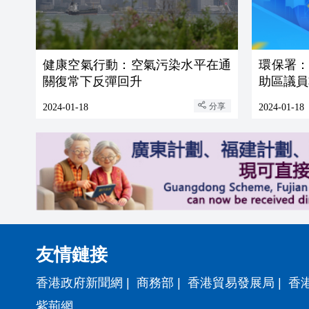
健康空氣行動：空氣污染水平在通
環保署
關復常下反彈回升
助區議員
分享
2024-01-18
2024-01-18
友情鏈接
香港政府新聞網
|
商務部
|
香港貿易發展局
|
香
紫荊網