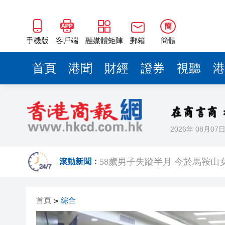
簡
手機版
客戶端
融媒體矩陣
郵箱
簡體
首頁
港聞
財經
證券
視聽
港
2026年 08月07
【A股午評】三大指數集體上漲 創
滾動新聞：
58歲男子失蹤半月 今於馬鞍山
A股多家光伏龍頭回應「美國加
首頁
綜合
>
人行據報正增加在香港的黃金儲