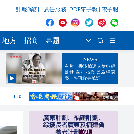
訂報/續訂
廣告服務
PDF電子報
電子報
|
|
|
地方
招商
專題
NEWS
有片丨香港填詞人黎彼得
離世 享年76歲 曾為張國
榮、許冠傑等填詞
11:40
11:35
11:30
11:23