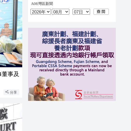
4董事及
分享