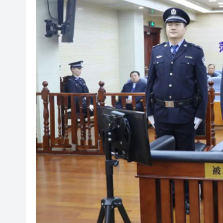
中國7月以美元計價出口同比增長2
有片丨SpaceX火箭殘骸撞上月
宏福苑大火｜跨部門專組最終調
美國總統特朗普稱繼續支持防