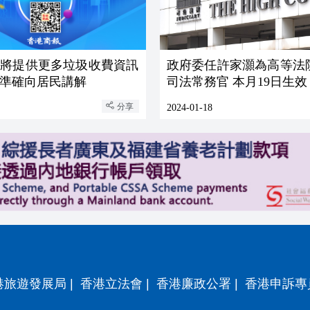
：將提供更多垃圾收費資訊
政府委任許家灝為高等法
準確向居民講解
司法常務官 本月19日生效
分享
2024-01-18
港旅遊發展局
|
香港立法會
|
香港廉政公署
|
香港申訴專