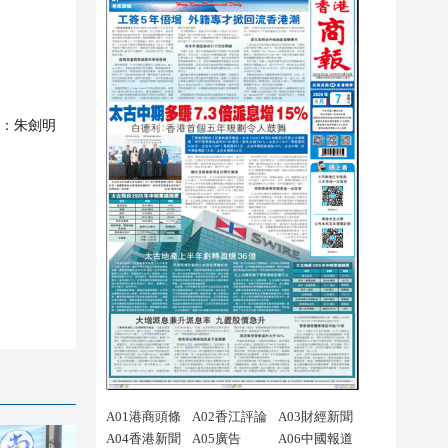
：
朱劍明