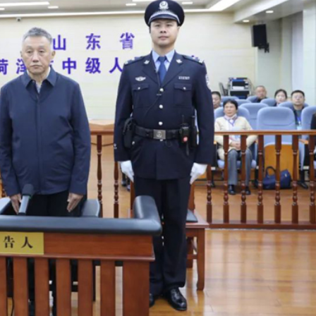
3.9%
球 威力相當於數噸TNT炸藥爆炸
查報告公開 火災或為未熄滅煙頭引發
長赫格塞思