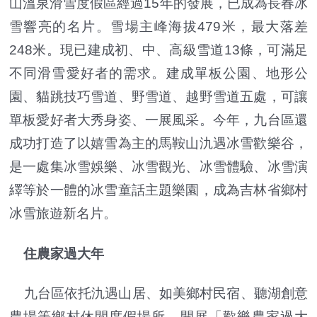
山溫泉滑雪度假區經過15年的發展，已成為長春冰
雪響亮的名片。雪場主峰海拔479米，最大落差
248米。現已建成初、中、高級雪道13條，可滿足
不同滑雪愛好者的需求。建成單板公園、地形公
園、貓跳技巧雪道、野雪道、越野雪道五處，可讓
單板愛好者大秀身姿、一展風采。今年，九台區還
成功打造了以嬉雪為主的馬鞍山氿遇冰雪歡樂谷，
是一處集冰雪娛樂、冰雪觀光、冰雪體驗、冰雪演
繹等於一體的冰雪童話主題樂園，成為吉林省鄉村
冰雪旅遊新名片。
住農家過大年
九台區依托氿遇山居、如美鄉村民宿、聽湖創意
農場等鄉村休閒度假場所，開展「歡樂農家過大