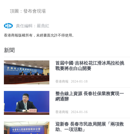
頂圖：發布會現場
責任編輯：嚴燕紅
香港商報版權所有，未經書面允許不得使用。
新聞
首屆中國·吉林松花江滑冰馬拉松挑
戰賽將在白山開賽
香港商報
2024-01-18
整合線上資源 長春社保業務實現一
網通辦
香港商報
2024-01-16
迎新春 長春市民政局開展「兩項救
助、一項活動」