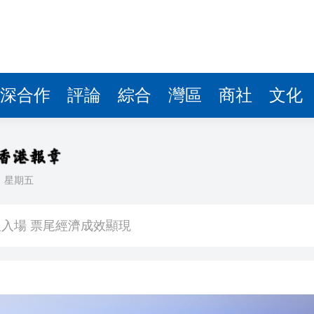
深合作
評論
綜合
灣區
商社
文化
日
星期五
看大結局：感激愛回家助走出低谷 不捨大家庭
人入場 票尾經濟成效顯現
圓廠
銀髮男團「大四喜」：十年深厚情誼 有歡亦有淚 緬懷