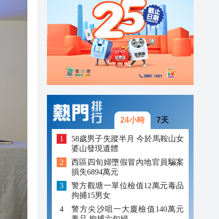
23:38
23:29
23:21
24小時
7天
58歲男子失蹤半月 今於馬鞍山女
婆山發現遺體
西區四旬婦墮假冒內地官員騙案
損失6894萬元
警方觀塘一單位檢值12萬元毒品
拘捕15男女
警方尖沙咀一大廈檢值140萬元
毒品 拘捕六旬婦