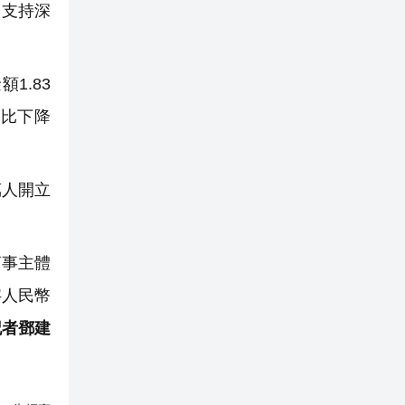
力支持深
1.83
同比下降
萬人開立
商事主體
字人民幣
記者鄧建