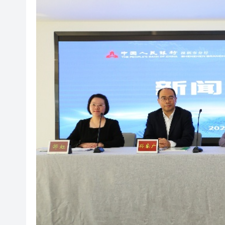
社署籲市民提防偽冒社署通訊
李家超：鼓勵保險業開發跨境產
車路士主帥星