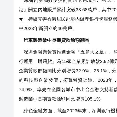
深圳創新高效便捷的實體卡跨境辦理模式，
港」開立內地賬戶累計突破33.68萬戶，其中2
元。持續完善香港居民赴境內辦理銀行卡服務機制
中2023年新開立約40萬戶。
汽車製造業中長期貸款餘額翻番
深圳金融業紮實推進金融「五篇大文章」。科
行運用「騰飛貸」為15家企業累計放款2.92億
企業貸款餘額同比分別增長32.9%、26.1%，
的科技型企業發債，拓寬融資渠道。2023
74.9%。率先在全國各城市中出台金融支持
製造業中長期貸款餘額同比增長105.1%。
綠色金融方面，截至2023年末，深圳銀行機構