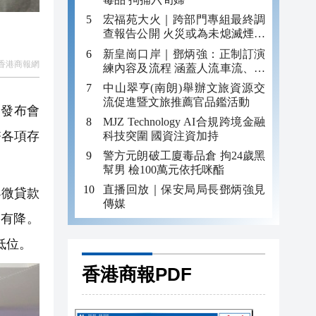
宏福苑大火｜跨部門專組最終調
查報告公開 火災或為未熄滅煙頭
引發
新皇崗口岸｜鄧炳強：正制訂演
香港商報網
練內容及流程 涵蓋人流車流、緊
急應變等
中山翠亨(南朗)舉辦文旅資源交
流促進暨文旅推薦官品鑑活動
聞發布會
MJZ Technology AI合規跨境金融
幣各項存
科技突圍 國資注資加持
警方元朗破工廈毒品倉 拘24歲黑
幫男 檢100萬元依托咪酯
直播回放｜保安局局長鄧炳強見
小微貸款
傳媒
中有降。
低位。
香港商報PDF