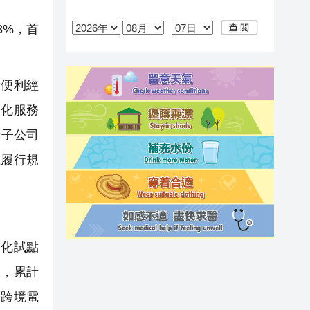
3%，首
括便利經
優化服務
母子公司
在履行規
化試點
效，累計
務跨境電