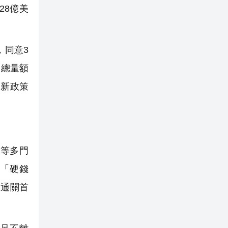
28億美
，同意3
業總量額
創新政策
金等多門
幣「硬錢
較通關首