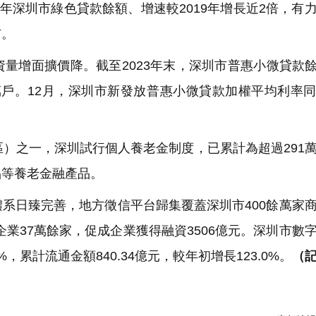
23年深圳市綠色貸款餘額、增速較2019年增長近2倍，有
市。
增面擴價降。截至2023年末，深圳市普惠小微貸款餘額
7萬戶。12月，深圳市新發放普惠小微貸款加權平均利率
）之一，深圳試行個人養老金制度，已累計為超過291
品等養老金融產品。
系日臻完善，地方徵信平台歸集覆蓋深圳市400餘萬家
企業37萬餘家，促成企業獲得融資3506億元。深圳市數
%，累計流通金額840.34億元，較年初增長123.0%。
（