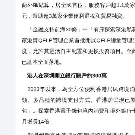
商外匯結算，居全國首位，服務客戶超1.1萬家
元，幫助超3萬家企業便利退稅和貿易融資。
「金融支持前海30條」中「有序探索深港私募
家港資QFLP管理企業首批開展QFLP總量管
度，允許其靈活自主配置和更換投資項目。至
已基本全面落地。
港人在深圳開立銀行賬戶約300萬
2023年以來，為全方位便利香港居民跨境
類、多品種的跨境支付方式。香港居民現已累
包」。探索香港電子錢包境內消費和境外銀行
月增長14倍。