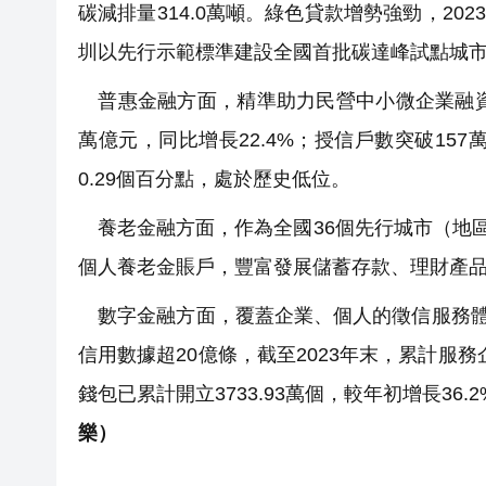
碳減排量314.0萬噸。綠色貸款增勢強勁，20
圳以先行示範標準建設全國首批碳達峰試點城
普惠金融方面，精準助力民營中小微企業融資量
萬億元，同比增長22.4%；授信戶數突破15
0.29個百分點，處於歷史低位。
養老金融方面，作為全國36個先行城市（地區
個人養老金賬戶，豐富發展儲蓄存款、理財產
數字金融方面，覆蓋企業、個人的徵信服務體
信用數據超20億條，截至2023年末，累計服務
錢包已累計開立3733.93萬個，較年初增長36.2
樂）