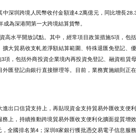
中深圳跨境人民幣收付金額達4.2萬億元，同比增長28.
年成為深港間第一大跨境結算貨幣。
易投資高水平開放試點。其中，經常項目政策措施5項，包
、擴大貿易收支軋差淨額結算範圍、特殊退匯免登記、
施3項，包括外商投資企業境內再投資免登記、融資租賃
目外匯登記由銀行直接辦理等。目前，業務實施細則正
進出口信貸支持上，再貼現資金支持貿易外匯收支便利
算服務上，持續推動跨境貿易外匯收支便利化擴面提質增
美元，全國排名第4；深圳8家銀行獲批憑交易電子信息服