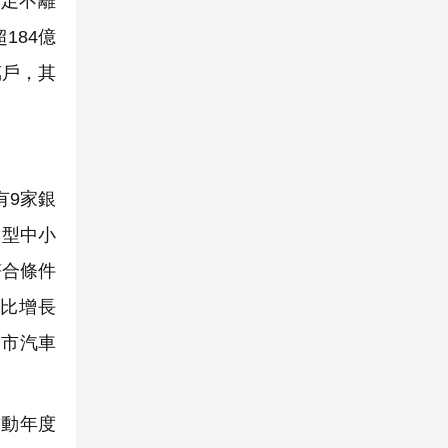
足不離
184億
萬戶，其
有9家銀
技型中小
符合條件
同比增長
圳市汽車
帶動年度