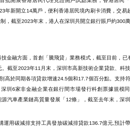
首批開展香港居民代理見證開戶試點業務，香港居民「
023年新開立14萬戶，便利香港居民境內刷卡消費，交易超
，截至2023年末，港人在深圳共開立銀行賬戶約300
技金融方面，首創「騰飛貸」業務模式，截至目前，已
元。截至2023年11月末，深圳市高新技術企業貸款、科
分別高於同期各項貸款增速24.5個和17.7個百分點。支持
年，深圳6家非金融企業在銀行間市場發行科創票據規模
新能源汽車產業鏈高質量發展「12條」，截至去年末，深
運用碳減排支持工具發放碳減排貸款136.7億元,預計