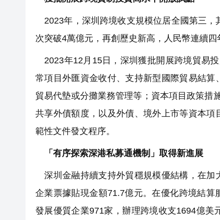
2023年，深圳跨境收支規模位居全國第三，其
次突破4萬億元，再創歷史新高，人民幣連續四
2023年12月15日，深圳獲批開展跨境貿
常項目外匯資金收付、支持新型國際貿易結算
貿易代墊或分攤業務管理等；資本項目政策措
共享外債額度，以及外債、境外上市等資本項
範性文件發文程序。
「有序探索深港私募通機制」取得新進展
深圳金融持續支持外貿穩規模優結構，在加大
企業票據貼現金額71.7億元。在優化跨境結
發展優質企業971家，辦理跨境收支1694億