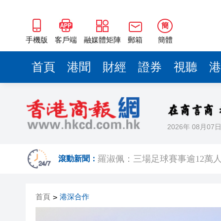
簡
手機版
客戶端
融媒體矩陣
郵箱
簡體
首頁
港聞
財經
證券
視聽
港
2026年 08月07
有片｜楊明莊思明大婚後急返港
羅淑佩：三場足球賽事逾12萬
滾動新聞：
SK海力士斥逾3000億建兩座晶
首頁
港深合作
>
有片丨【《愛回家》迎大結局】
叔」黎彼得
入境處反非法勞工行動拘12人