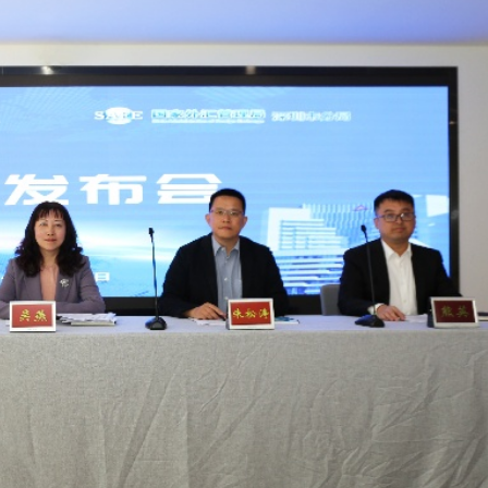
程式賬戶
品 便利灣區居民
將粉嶺揮桿 為香港行畫圓滿句號