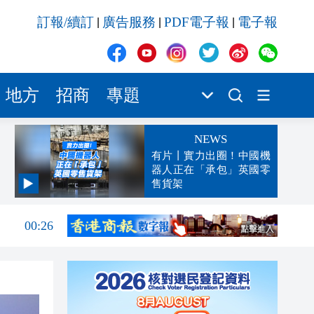
訂報/續訂
廣告服務
PDF電子報
電子報
|
|
|
地方
招商
專題
NEWS
有片丨實力出圈！中國機
器人正在「承包」英國零
售貨架
00:45
00:26
00:16
「豹
23:58
23:45