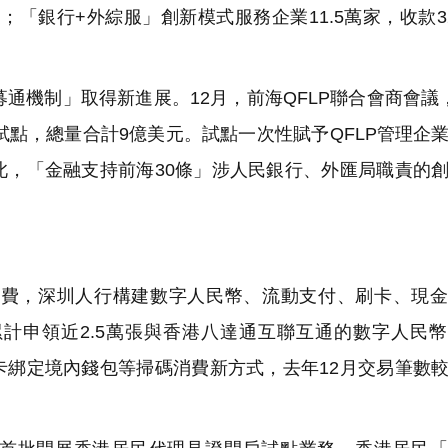
；「銀行+外綜服」創新模式服務企業11.5萬家，收款3
通機制」取得新進展。12月，前海QFLP聯合會商會議
理試點，總量合計9億美元。試點一次性賦予QFLP管理企
此，「金融支持前海30條」涉人民銀行、外匯局職責的
消費，深圳人行構建數字人民幣、流動支付、刷卡、現
計申領近2.5萬張與香港八達通互聯互通的數字人民
卡綁定境內錢包等掃碼消費新方式，去年12月交易筆數