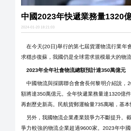
中國2023年快遞業務量132
2024-01-20 18:21:03
在今天(20日)舉行的第七屆貨運物流行業年
求穩步復蘇，我國仍是全球需求規模最大的物
2023年全年社會物流總額預計達350萬億元
中國物流與採購聯合會會長何黎明介紹說，20
額將達350萬億元。全年快遞業務量達1320億
再創歷史新高。民航貨郵運輸量735萬噸，基本恢
另外，我國物流企業產業競爭力不斷提升。截至
爭力較強的物流企業超過9600家。2023年中