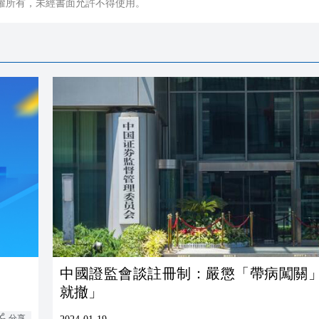
權所有，未經書面允許不得使用。
中國證監會談註冊制：嚴懲「帶病闖關
就撤」
分享