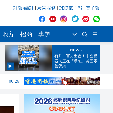
訂報/續訂
廣告服務
PDF電子報
電子報
|
|
|
地方
招商
專題
NEWS
有片丨實力出圈！中國機
器人正在「承包」英國零
售貨架
00:45
00:26
00:16
「豹
23:58
23:45