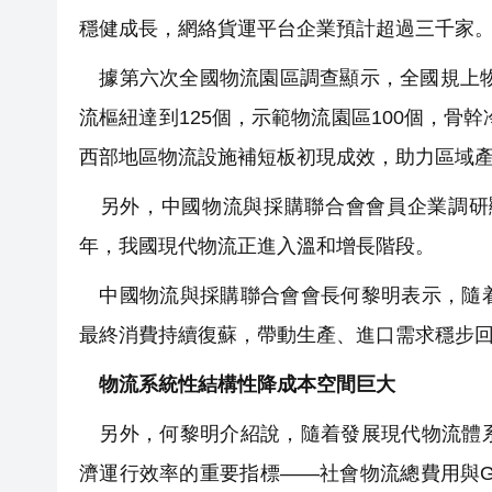
穩健成長，網絡貨運平台企業預計超過三千家
據第六次全國物流園區調查顯示，全國規上物
流樞紐達到125個，示範物流園區100個，骨
西部地區物流設施補短板初現成效，助力區域
另外，中國物流與採購聯合會會員企業調研顯
年，我國現代物流正進入溫和增長階段。
中國物流與採購聯合會會長何黎明表示，隨着
最終消費持續復蘇，帶動生產、進口需求穩步
物流系統性結構性降成本空間巨大
另外，何黎明介紹說，隨着發展現代物流體系
濟運行效率的重要指標——社會物流總費用與