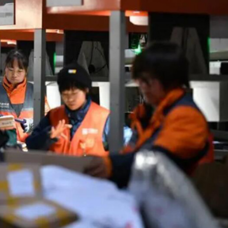
程式賬戶
品 便利灣區居民
將粉嶺揮桿 為香港行畫圓滿句號