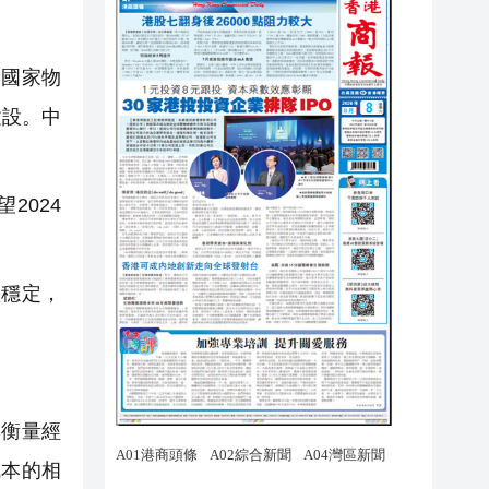
，國家物
建設。中
2024
穩定，
衡量經
成本的相