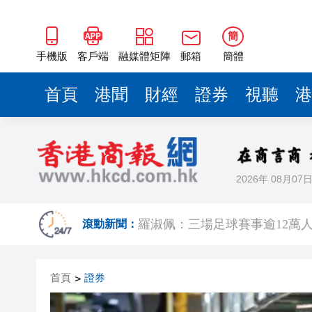
簡
手機版
客戶端
融媒體矩陣
郵箱
簡體
首頁
港聞
財經
證券
視聽
港
2026年 08月07
有片｜楊明莊思明大婚後急返港
羅淑佩：三場足球賽事逾12萬
滾動新聞：
SK海力士斥逾3000億建兩座晶
首頁
證券
>
有片丨【《愛回家》迎大結局】
叔」黎彼得
入境處反非法勞工行動拘12人