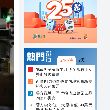
23:38
23:29
23:21
24小時
7天
58歲男子失蹤半月 今於馬鞍山女
婆山發現遺體
西區四旬婦墮假冒內地官員騙案
損失6894萬元
警方觀塘一單位檢值12萬元毒品
拘捕15男女
警方尖沙咀一大廈檢值140萬元
毒品 拘捕六旬婦