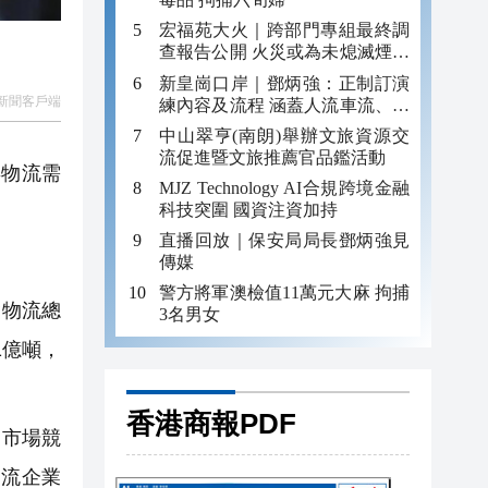
宏福苑大火｜跨部門專組最終調
查報告公開 火災或為未熄滅煙頭
引發
新皇崗口岸｜鄧炳強：正制訂演
新聞客戶端
練內容及流程 涵蓋人流車流、緊
急應變等
中山翠亨(南朗)舉辦文旅資源交
流促進暨文旅推薦官品鑑活動
年物流需
MJZ Technology AI合規跨境金融
科技突圍 國資注資加持
直播回放｜保安局局長鄧炳強見
傳媒
警方將軍澳檢值11萬元大麻 拘捕
會物流總
3名男女
1億噸，
香港商報PDF
、市場競
物流企業