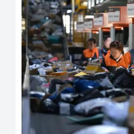
社署籲市民提防偽冒社署通訊
李家超：鼓勵保險業開發跨境產
車路士主帥星