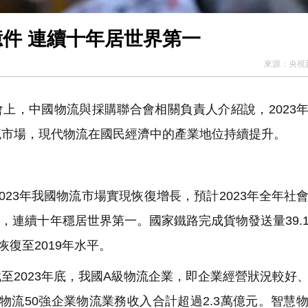
0億件 連續十年居世界第一
來源：
央視
會上，中國物流與採購聯合會相關負責人介紹說，2023
流市場，現代物流在國民經濟中的產業地位持續提升。
23年我國物流市場實現恢復增長，預計2023年全年社
件，連續十年穩居世界第一。國家鐵路完成貨物發送量39.
復至2019年水平。
2023年底，我國A級物流企業，即企業經營狀況較好
國物流50強企業物流業務收入合計超過2.3萬億元。智慧