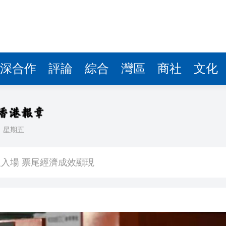
深合作
評論
綜合
灣區
商社
文化
日
星期五
看大結局：感激愛回家助走出低谷 不捨大家庭
人入場 票尾經濟成效顯現
圓廠
銀髮男團「大四喜」：十年深厚情誼 有歡亦有淚 緬懷