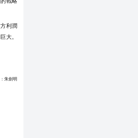
展的戰略
方利潤
間巨大。
：
朱劍明