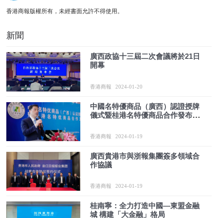
香港商報版權所有，未經書面允許不得使用。
新聞
廣西政協十三屆二次會議將於21日
開幕
香港商報
2024-01-20
中國名特優商品（廣西）認證授牌
儀式暨桂港名特優商品合作發布會
在邕舉行
香港商報
2024-01-19
廣西貴港市與浙報集團簽多領域合
作協議
香港商報
2024-01-19
桂南寧：全力打造中國—東盟金融
城 構建「大金融」格局