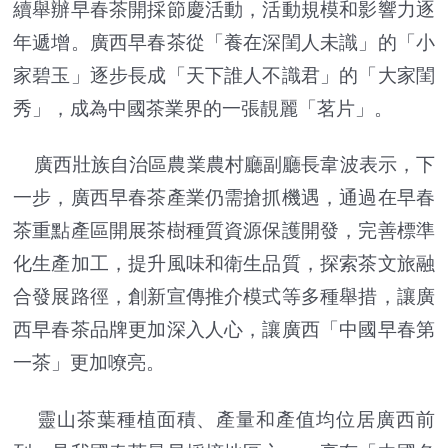
續舉辦早春茶開採節慶活動，活動規模和影響力逐
年遞增。廣西早春茶從「養在深閨人未識」的「小
家碧玉」逐步長成「天下誰人不識君」的「大家閨
秀」，成為中國茶業界的一張靚麗「茗片」。
廣西壯族自治區農業農村廳副廳長韋波表示，下
一步，廣西早春茶產業仍需搶抓機遇，通過在早春
茶重點產區開展茶樹種質資源保護開發，完善標準
化生產加工，提升風味和衛生品質，探索茶文旅融
合發展路徑，創新宣傳推介模式等多種舉措，讓廣
西早春茶品牌更加深入人心，讓廣西「中國早春第
一茶」更加嘹亮。
靈山茶葉種植面積、產量和產值均位居廣西前