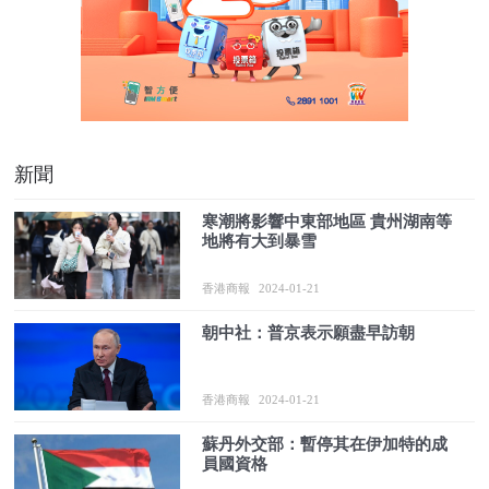
新聞
寒潮將影響中東部地區 貴州湖南等
地將有大到暴雪
香港商報
2024-01-21
朝中社：普京表示願盡早訪朝
香港商報
2024-01-21
蘇丹外交部：暫停其在伊加特的成
員國資格