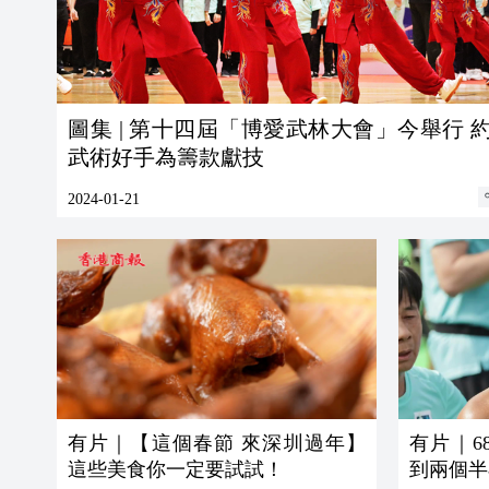
圖集 | 第十四屆「博愛武林大會」今舉行 約
武術好手為籌款獻技
2024-01-21
有片｜【這個春節 來深圳過年】
有片｜6
這些美食你一定要試試！
到兩個半