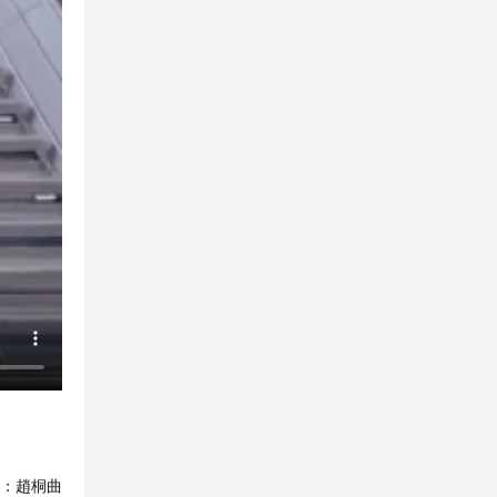
：
趙桐曲