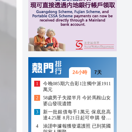
13:32
13:29
13:02
24小時
7天
今晚085期六合彩1注獨中派1911
萬元
58歲男子失蹤半月 今於馬鞍山女
婆山發現遺體
新一批銀債每手1萬元 保底息高
達4.25厘 8月21日起可申購 發行
金額最多550億
涂謹申據報獲發還護照 已到英國
與家人團聚