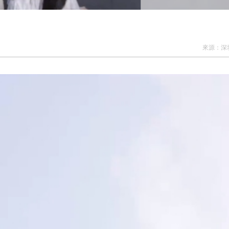
來源：
深