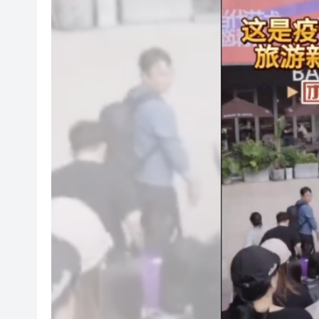
有片｜南亞裔小孩跑出馬路 3
恒隆委任蔡德粦接替盧韋柏任CEO
華僑銀行上半年純利按年增13%至