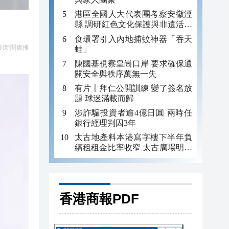
港區全國人大代表團考察安徽涇
縣 調研紅色文化保護與非遺活態
傳承
食環署引入內地捕蚊神器「吞天
圳新聞廣播
蛙」
陳國基視察皇崗口岸 要求確保通
關安全與秩序萬無一失
有片〡拜仁公開訓練 變了簽名放
題 球迷滿載而歸
涉詐騙投資者逾4億日圓 兩時任
銀行經理判囚3年
太古地產料本港寫字樓下半年負
續租租金比率收窄 太古廣場明年
轉正
香港商報PDF