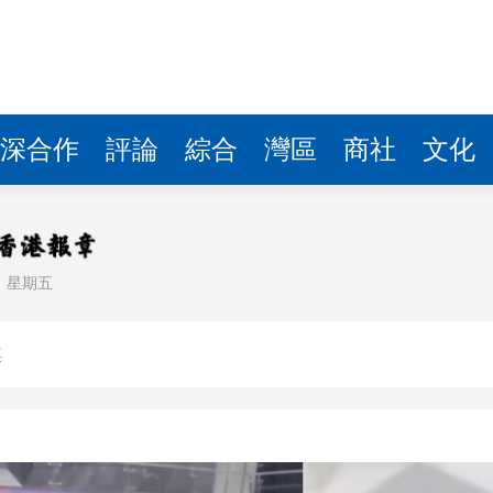
深合作
評論
綜合
灣區
商社
文化
日
星期五
匯市 破單日紀錄
媒
生」——走進寧德時代
入球騷
正在「承包」英國零售貨架