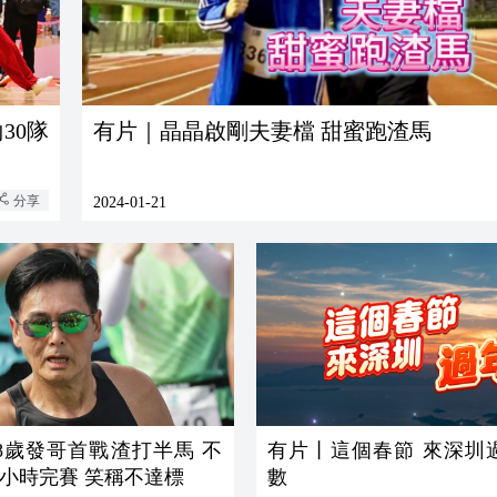
30隊
有片｜晶晶啟剛夫妻檔 甜蜜跑渣馬
分享
2024-01-21
8歲發哥首戰渣打半馬 不
有片丨這個春節 來深圳過年有着
小時完賽 笑稱不達標
數