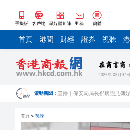
簡
手機版
客戶端
融媒體矩陣
郵箱
簡體
首頁
港聞
財經
證券
視聽
港
2026年 08月07
日本4月底斥6.28萬億日圓干預
直播｜保安局局長鄧炳強見傳
滾動新聞：
有片｜「港媒行八閩·山海共潮
首頁
視聽
>
今晚啟德對戰 拜仁維拉可演
有片丨實力出圈！中國機器人