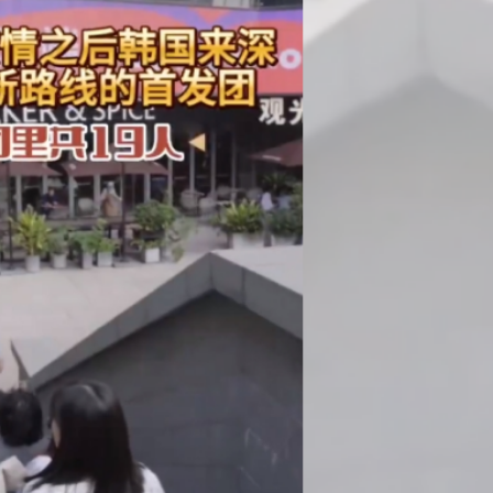
車及時停下
 10月1日生效
41.95億坡元 中期息47坡仙