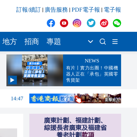
訂報/續訂
廣告服務
PDF電子報
電子報
|
|
|
地方
招商
專題
NEWS
有片丨實力出圈！中國機
器人正在「承包」英國零
售貨架
15:00
14:47
14:12
13:47
13:42