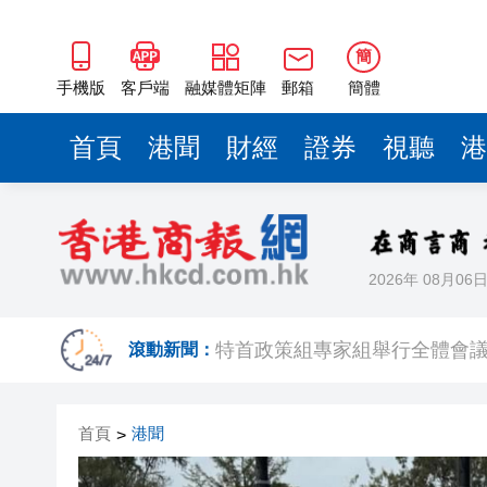
簡
手機版
客戶端
融媒體矩陣
郵箱
簡體
首頁
港聞
財經
證券
視聽
港
2026年 08月06
北上就醫新選擇 到港中大（深
特首政策組專家組舉行全體會議
滾動新聞：
有片丨鍾志光澄清黎彼得無經濟
首頁
港聞
>
今晚085期六合彩1注獨中派191
港區全國人大代表團考察安徽涇