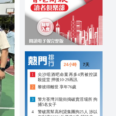
21:28
21:05
21:03
24小時
7天
尖沙咀酒吧命案再多4男被控謀
殺提堂 押後10·29再訊
黎彼得離世 享年76歲
警方荃灣川龍街搗破賣淫場所 拘
捕5名女子
警破黑幫高利貸集團拘25人 涉以