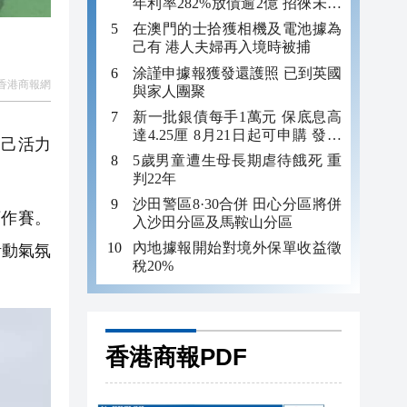
年利率282%放債逾2億 招徠未成
年追數
在澳門的士拾獲相機及電池據為
己有 港人夫婦再入境時被捕
涂謹申據報獲發還護照 已到英國
香港商報網
與家人團聚
新一批銀債每手1萬元 保底息高
達4.25厘 8月21日起可申購 發行
自己活力
金額最多550億
5歲男童遭生母長期虐待餓死 重
判22年
沙田警區8·30合併 田心分區將併
下作賽。
入沙田分區及馬鞍山分區
內地據報開始對境外保單收益徵
活動氣氛
稅20%
香港商報PDF