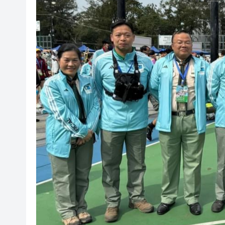
【議事堂】完善行政主導 破內
晶泰科技發布全球首個AI4S綜
有片丨鍾志光談黎彼得生前：多