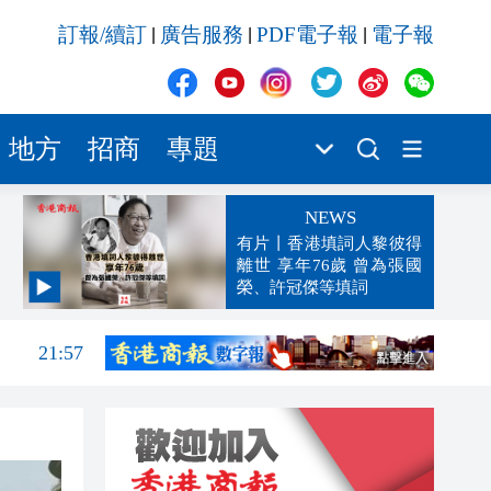
訂報/續訂
廣告服務
PDF電子報
電子報
|
|
|
地方
招商
專題
NEWS
有片丨香港填詞人黎彼得
離世 享年76歲 曾為張國
榮、許冠傑等填詞
22:10
21:57
21:56
21:49
21:43