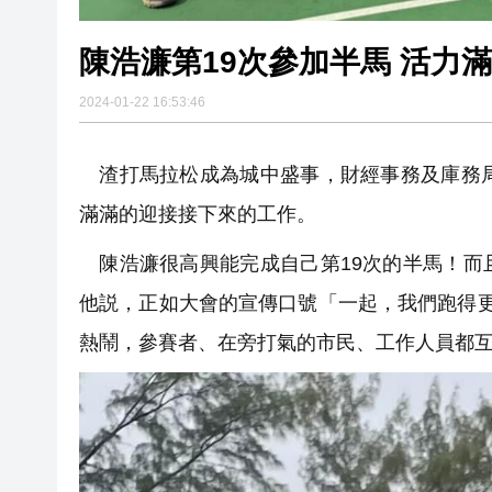
陳浩濂第19次參加半馬 活力
2024-01-22 16:53:46
渣打馬拉松成為城中盛事，財經事務及庫務局
滿滿的迎接接下來的工作。
陳浩濂很高興能完成自己第19次的半馬！而
他説，正如大會的宣傳口號「一起，我們跑得
熱鬧，參賽者、在旁打氣的市民、工作人員都