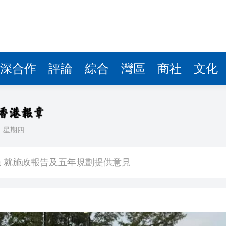
深合作
評論
綜合
灣區
商社
文化
日
星期四
圳）醫院體驗AI定製體檢
 就施政報告及五年規劃提供意見
問題 為兒子還卡數 實為學費生活費
1萬元
縣 調研紅色文化保護與非遺活態傳承