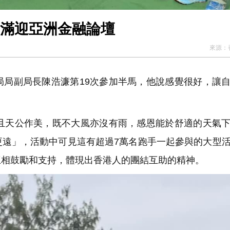
滿滿迎亞洲金融論壇
來源：
局副局長陳浩濂第19次參加半馬，他說感覺很好，讓
且天公作美，既不大風亦沒有雨，感恩能於舒適的天氣
更遠」，活動中可見這有超過7萬名跑手一起參與的大型
互相鼓勵和支持，體現出香港人的團結互助的精神。