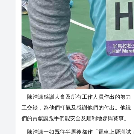
陳浩濂感謝大會及所有工作人員作出的努力，
工交談，為他們打氣及感謝他們的付出。他説
們的貢獻讓跑手們能安全及順利地參與賽事。
陳浩濂一如既往半馬後都作「電車上層測試」