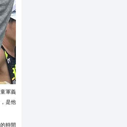
童軍義
備，是他
下的時間