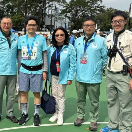
耗握機遇
合平台 共建科學智能開放生態
位圈中好友輪流探望 同事每周三次接送洗腎