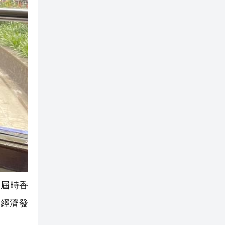
，屆時香
經濟發