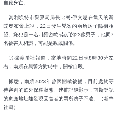
自殺身亡。
喬利埃特市警察局局長比爾·伊文思在當天的新
聞發布會上說，22日發生兇案的兩所房子隔街相
望。嫌犯是一名叫羅密歐·南斯的23歲男子，他同7
名被害人相識，可能是親戚關係。
另據美聯社報道，當地時間22日晚8時30分左
右，南斯在與警方對峙中，開槍自殺。
據悉，南斯2023年曾因開槍被捕，目前處於等
待審判的監外保釋狀態。逮捕記錄顯示，南斯登記
的家庭地址離發現受害者的兩所房子不遠。（新華
社圖）