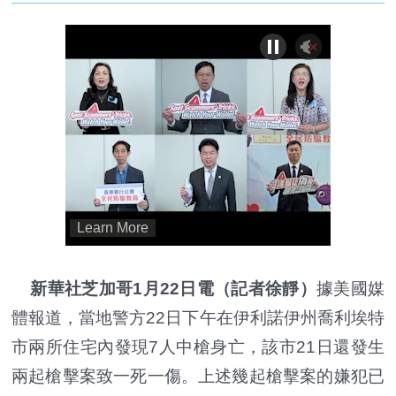
新華社芝加哥1月22日電（記者徐靜）
據美國媒
體報道，當地警方22日下午在伊利諾伊州喬利埃特
市兩所住宅內發現7人中槍身亡，該市21日還發生
兩起槍擊案致一死一傷。上述幾起槍擊案的嫌犯已