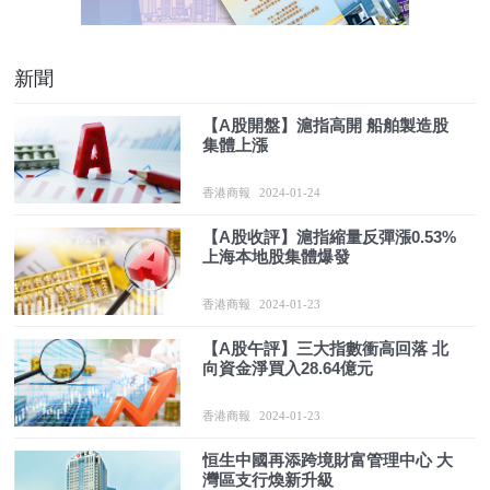
新聞
【A股開盤】滬指高開 船舶製造股
集體上漲
香港商報
2024-01-24
【A股收評】滬指縮量反彈漲0.53%
上海本地股集體爆發
香港商報
2024-01-23
【A股午評】三大指數衝高回落 北
向資金淨買入28.64億元
香港商報
2024-01-23
恒生中國再添跨境財富管理中心 大
灣區支行煥新升級