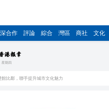
深合作
評論
綜合
灣區
商社
文化
日
星期四
場不變
奇蹟 科技美術雙館比鄰，聯手提升城市文化魅力
件 食環署勒令關閉報警處理
嚴懲發表叛國言論的「爆料者」
點