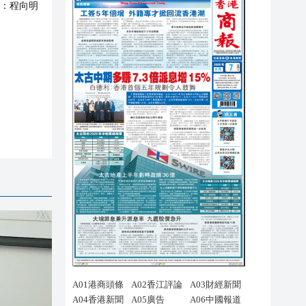
：
程向明