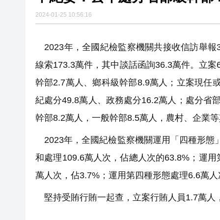
2024-01-25 10:56:16
2023年，全國紀檢監察機關共接收信訪舉報34
線索173.3萬件，其中談話函詢36.3萬件。立
幹部2.7萬人、鄉科級幹部8.9萬人；立案現任
紀處分49.8萬人、政務處分16.2萬人；處分省
幹部8.2萬人，一般幹部8.5萬人，農村、企業等
2023年，全國紀檢監察機關運用「四種形態」
和處理109.6萬人次，佔總人次的63.8%；運用
萬人次，佔3.7%；運用第四種形態處理6.6萬人
堅持受賄行賄一起查，立案行賄人員1.7萬人，