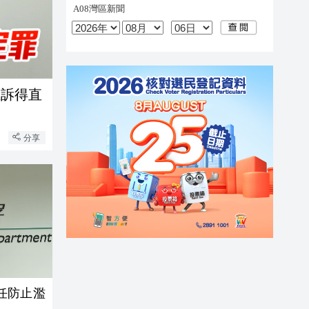
上訴得直
分享
任防止濫