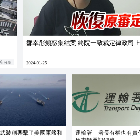
鄒幸彤煽惑集結案 終院一致裁定律政司
分享
2024-01-25
塞武裝稱襲擊了美國軍艦和
運輸署：署長有權也有責