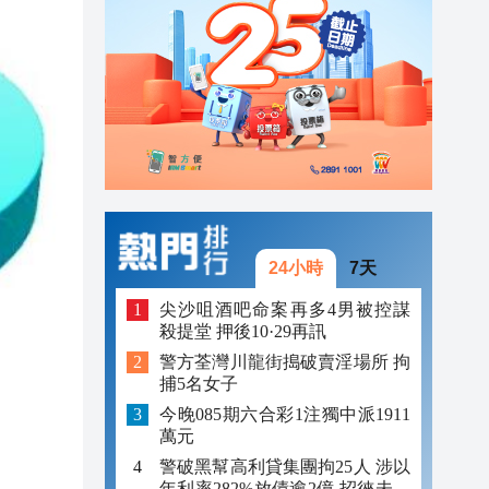
23:12
23:12
23:00
24小時
7天
尖沙咀酒吧命案再多4男被控謀
殺提堂 押後10·29再訊
警方荃灣川龍街搗破賣淫場所 拘
捕5名女子
今晚085期六合彩1注獨中派1911
萬元
警破黑幫高利貸集團拘25人 涉以
年利率282%放債逾2億 招徠未成