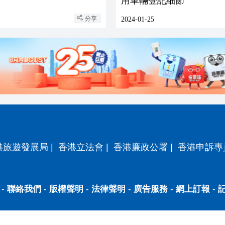
用車輛登記細節
分享
2024-01-25
港旅遊發展局
|
香港立法會
|
香港廉政公署
|
香港申訴專
-
聯絡我們
-
版權聲明
-
法律聲明
-
廣告服務
-
網上訂報
-