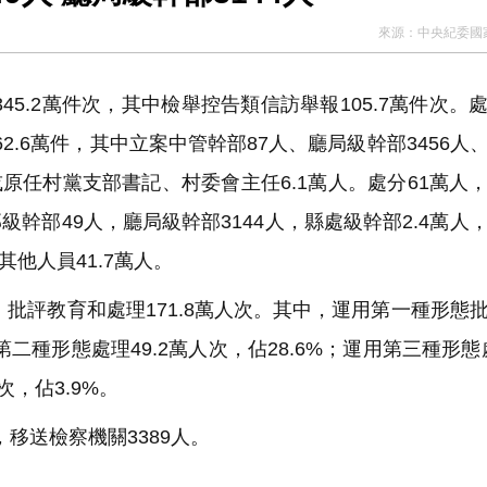
來源：
中央紀委國
5.2萬件次，其中檢舉控告類信訪舉報105.7萬件次。
案62.6萬件，其中立案中管幹部87人、廳局級幹部3456人
或原任村黨支部書記、村委會主任6.1萬人。處分61萬人
部級幹部49人，廳局級幹部3144人，縣處級幹部2.4萬人
其他人員41.7萬人。
批評教育和處理171.8萬人次。其中，運用第一種形態
第二種形態處理49.2萬人次，佔28.6%；運用第三種形態處
次，佔3.9%。
移送檢察機關3389人。