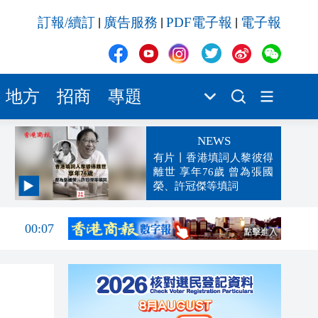
訂報/續訂
廣告服務
PDF電子報
電子報
|
|
|
地方
招商
專題
NEWS
有片丨香港填詞人黎彼得
離世 享年76歲 曾為張國
榮、許冠傑等填詞
00:19
00:07
23:38
23:35
23:17