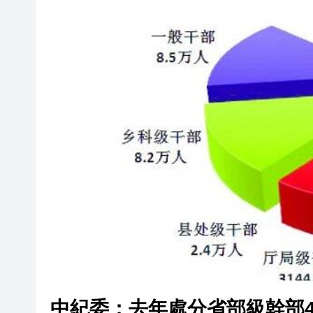
有片丨孕婦羊水破裂即將臨盆 
東涌巴士撞電單車 巴士司機涉
有片丨清淡不等於吃素！ 清淡
中紀委：去年處分省部級幹部49