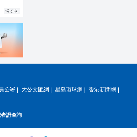
分享
員公署
|
大公文匯網
|
星島環球網
|
香港新聞網
|
記者證查詢