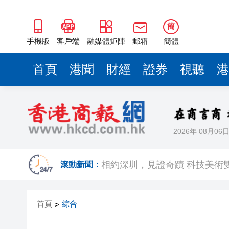
簡
手機版
客戶端
融媒體矩陣
郵箱
簡體
首頁
港聞
財經
證券
視聽
港
2026年 08月06
歐足聯：抵制國際足聯賽事立
滾動新聞：
相約深圳，見證
跑馬地私人泳池救生員涉用假證
首頁
綜合
>
特朗普否認美國彈藥短缺 稱將
美股觀望非農數據 道指跌逾百