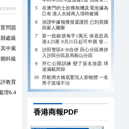
年追數
在澳門的士拾獲相機及電池據為
家監委網站
己有 港人夫婦再入境時被捕
涂謹申據報獲發還護照 已到英國
處置問題
與家人團聚
新一批銀債每手1萬元 保底息高
、縣處級
達4.25厘 8月21日起可申購 發行
金額最多550億
，其中黨
沙田警區8·30合併 田心分區將併
入沙田分區及馬鞍山分區
，鄉科級
拜仁公開訓練 變了簽名放題 球
迷滿載而歸
昂船洲大橋底驚現人形物體 一名
批評教育
男子當場不治
理6.4
香港商報PDF