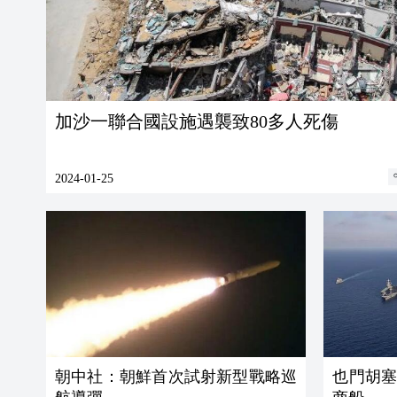
加沙一聯合國設施遇襲致80多人死傷
2024-01-25
朝中社：朝鮮首次試射新型戰略巡
也門胡