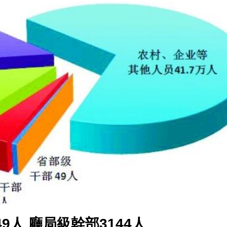
正遇晚高峰 情況危急 鐵騎交警一路開道護送
危駕被捕
飲食正在毀掉很多老人的晚年健康
人 廳局級幹部3144人