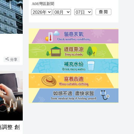
分享
調整 創