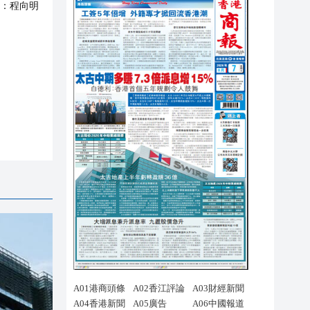
：
程向明