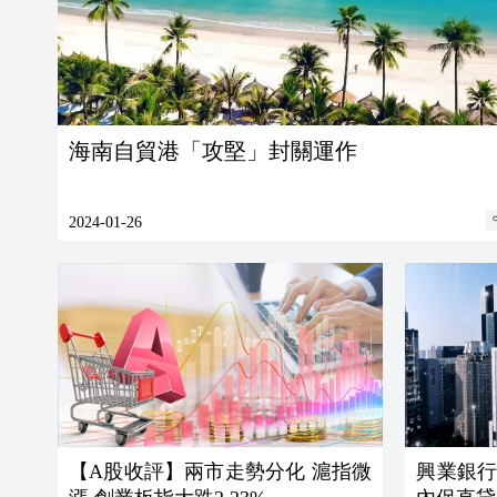
海南自貿港「攻堅」封關運作
2024-01-26
【A股收評】兩市走勢分化 滬指微
興業銀