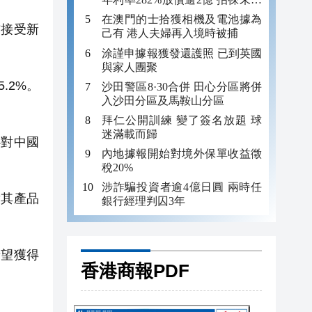
年追數
在澳門的士拾獲相機及電池據為
前接受新
己有 港人夫婦再入境時被捕
涂謹申據報獲發還護照 已到英國
與家人團聚
.2%。
沙田警區8·30合併 田心分區將併
入沙田分區及馬鞍山分區
拜仁公開訓練 變了簽名放題 球
迷滿載而歸
對中國
內地據報開始對境外保單收益徵
稅20%
涉詐騙投資者逾4億日圓 兩時任
其產品
銀行經理判囚3年
望獲得
香港商報PDF