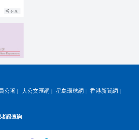
分享
員公署
|
大公文匯網
|
星島環球網
|
香港新聞網
|
記者證查詢