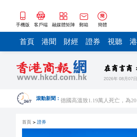
簡
手機版
客戶端
融媒體矩陣
郵箱
簡體
首頁
港聞
財經
證券
視聽
港
2026年 08月07
阿根廷足協認可國際足聯撤回
德國高溫致1.19萬人死亡，為2
滾動新聞：
今年第13號颱風「白海豚」強
首頁
證券
>
財經早報：銅價逼近歷史高位
白德利：香港首個五年規劃令人鼓