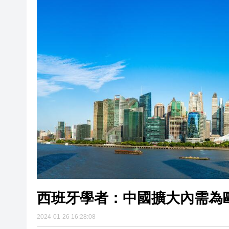
【經濟點評】7月樓市急凍：是
工簽5年倍增 外籍專才掀回流
特朗普簽署總統令，對多晶矽
西班牙學者：中國擴大內需為
2024-01-26 16:28:08