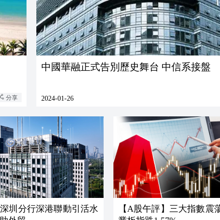
中國華融正式告別歷史舞台 中信系接盤
分享
2024-01-26
行深圳分行深港聯動引活水
【A股午評】三大指數震蕩