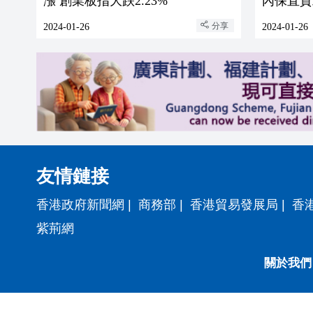
漲 創業板指大跌2.23%
內保直貸
分享
2024-01-26
2024-01-26
友情鏈接
香港政府新聞網
|
商務部
|
香港貿易發展局
|
香
紫荊網
關於我們