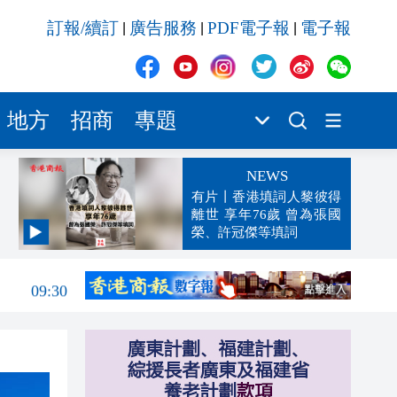
訂報/續訂
廣告服務
PDF電子報
電子報
|
|
|
地方
招商
專題
NEWS
有片丨香港填詞人黎彼得
離世 享年76歲 曾為張國
榮、許冠傑等填詞
09:32
09:30
09:29
09:28
09:24