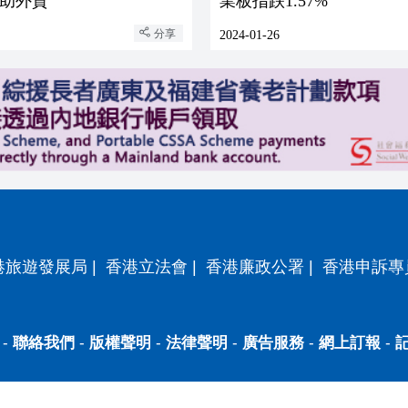
助外貿
業板指跌1.57%
分享
2024-01-26
港旅遊發展局
|
香港立法會
|
香港廉政公署
|
香港申訴專
-
聯絡我們
-
版權聲明
-
法律聲明
-
廣告服務
-
網上訂報
-