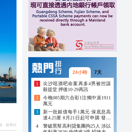
09:15
08:52
08:47
24小時
7天
尖沙咀酒吧命案再多4男被控謀
殺提堂 押後10·29再訊
今晚085期六合彩1注獨中派1911
萬元
新一批銀債每手1萬元 保底息高
達4.25厘 8月21日起可申購 發行
金額最多550億
源：
新華社
警破黑幫高利貸集團拘25人 涉以
年利率282%放債逾2億 招徠未成