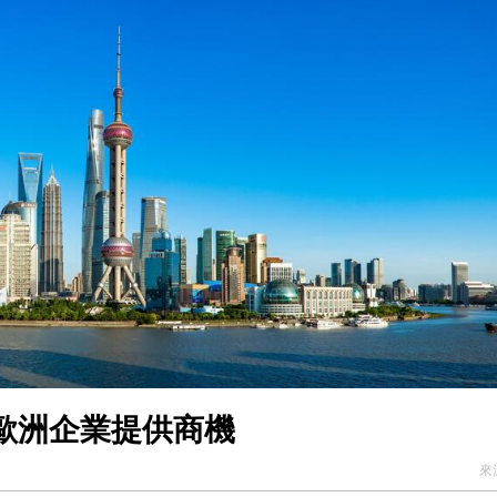
趨勢逆轉，還是多因素特例？
香港潮
加徵關稅
歐洲企業提供商機
來