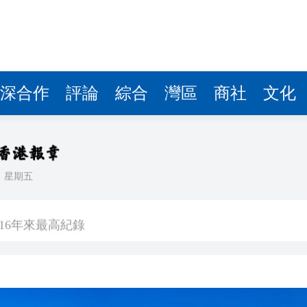
深合作
評論
綜合
灣區
商社
文化
日
星期五
項目
016年來最高紀錄
度反覆橫跳
舞 太古中期多賺7.3倍派息增15%