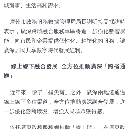
城辦事、生活高頻需求。
廣州市政務服務數據管理局局長謝明接受採訪時
表示，廣深跨域融合服務專區將進一步強化數智賦
能，向市民和企業提供個性化、精準化的服務，讓
廣深居民共享數字時代發展紅利。
線上線下融合發展 全方位推動廣深「跨省通
辦」
近年來，除了「指尖辦」之外，廣深兩地還通過
線上線下多種渠道，全方位推動廣深融合發展，進
一步優化營商環境、增強人民群眾獲得感。
依托廣東政務服務網推動「線上辦」，在廣東政