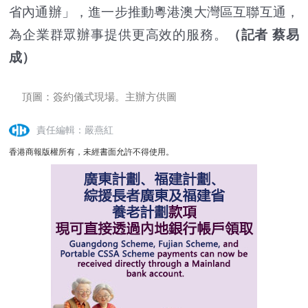
省內通辦」，進一步推動粵港澳大灣區互聯互通，
為企業群眾辦事提供更高效的服務。
（記者 蔡易
成）
頂圖：簽約儀式現場。主辦方供圖
責任編輯：嚴燕紅
香港商報版權所有，未經書面允許不得使用。