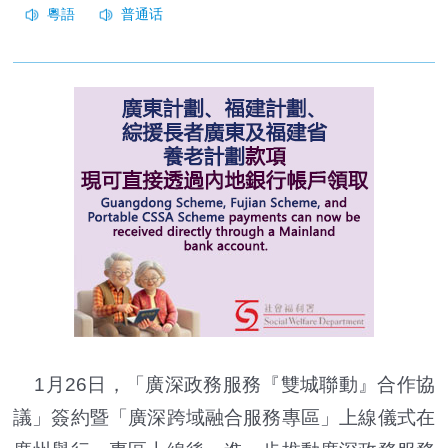
1月26日，「廣深政務服務『雙城聯動』合作協
議」簽約暨「廣深跨域融合服務專區」上線儀式在