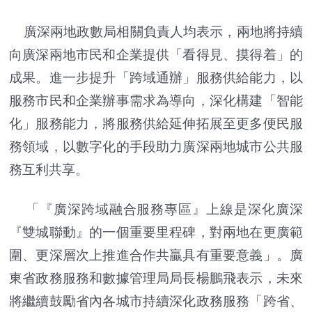
廣深兩地政數局相關負責人均表示，兩地將持續
向廣深兩地市民和企業提供「看得見、摸得着」的
成果。進一步提升「跨域通辦」服務供給能力，以
服務市民和企業辦事需求為導向，深化構建「智能
化」服務能力，將服務供給延伸拓展至更多便民服
務領域，以數字化的手段助力廣深兩地城市公共服
務互利共享。
「『廣深跨域融合服務專區』上線是深化廣深
『雙城聯動』的一個重要里程碑，對兩地在更廣範
圍、更深層次上推進合作共贏具有重要意義」。廣
東省政務服務和數據管理局局長楊鵬飛表示，未來
將繼續鼓勵省內各城市持續深化政務服務「跨省、