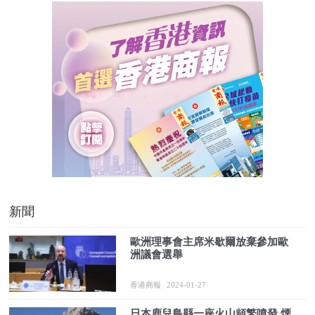
新聞
歐洲理事會主席米歇爾放棄參加歐
洲議會選舉
香港商報
2024-01-27
日本鹿兒島縣一座火山頻繁噴發 煙