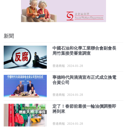
新聞
中國石油和化學工業聯合會副會長
周竹葉接受審查調查
香港商報
2024-01-28
寧德時代與滴滴宣布正式成立換電
合資公司
香港商報
2024-01-28
定了！春節前最後一輪油價調整即
將到來
香港商報
2024-01-28