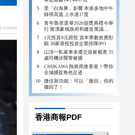
受「白海豚」影響 本港多地中午
錄得高溫 上水達37度
青年魯班選舉2026頒獎典禮今舉
香港商報網
行 甯漢豪稱政府和建造業議會做
好培訓工作
1元投資8元跟投 資本乘數效應彰
顯 30家港投投資企業排隊IPO
山頂一私家車未遵交規被截查 55
歲司機涉襲警被捕
CHIIKAWA熱潮席捲香港！帶你
全城捕捉角色足迹
微信新功能：可以「撤回」你的
撤回了！
香港商報PDF