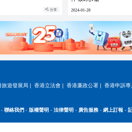
分享
2024-01-28
港旅遊發展局
|
香港立法會
|
香港廉政公署
|
香港申訴專
-
聯絡我們
-
版權聲明
-
法律聲明
-
廣告服務
-
網上訂報
-