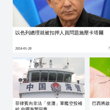
以色列總理就被扣押人員問題施壓卡塔爾
2024-01-28
菲律賓向非法「坐灘」軍艦空投補
巴西將啟
給 中國海警回應