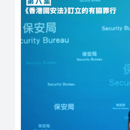
有片丨迪麗熱巴驚喜現身香港 高
超萬名「嘗鮮客」赴河源萬綠湖
央媒省媒灣區媒體採風團走進