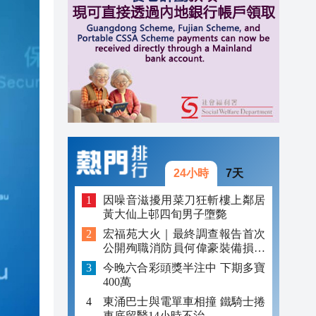
23:13
23:06
23:05
24小時
7天
因噪音滋擾用菜刀狂斬樓上鄰居
黃大仙上邨四旬男子墮斃
宏福苑大火｜最終調查報告首次
公開殉職消防員何偉豪裝備損毀
照片
今晚六合彩頭獎半注中 下期多寶
400萬
東涌巴士與電單車相撞 鐵騎士捲
車底留醫14小時不治