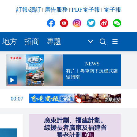
訂報/續訂
廣告服務
PDF電子報
電子報
|
|
|
地方
招商
專題
NEWS
有片丨粵車南下沉浸式體
驗指南
00:13
00:07
23:52
23:32
23:27