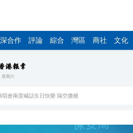
深合作
評論
綜合
灣區
商社
文化
日
星期六
 星爺眾主演驚喜現身 氣氛熱烈
演唱會兩度喊話生日快樂 隔空撒糖
中國共產黨成立105周年名家作品展」觀展活動
其對中日關係處理不當
》謝票場 親切揮手力挺兒子