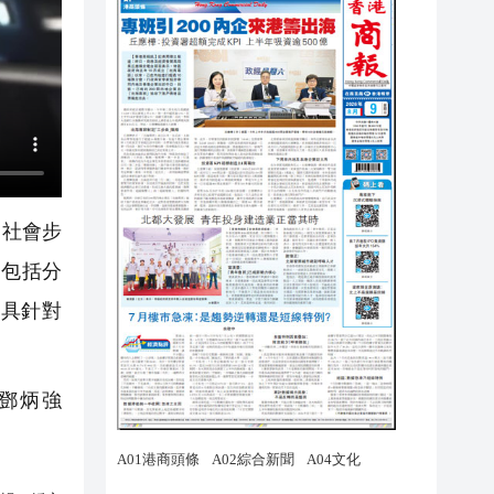
，社會步
，包括分
具針對
鄧炳強