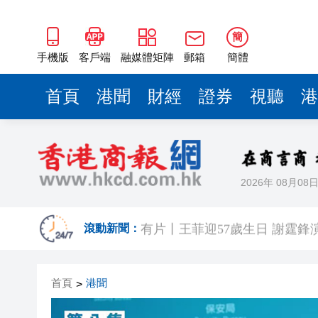
簡
手機版
客戶端
融媒體矩陣
郵箱
簡體
首頁
港聞
財經
證券
視聽
港
2026年 08月08
有片丨《功夫女足》香港首映禮
有片丨王菲迎57歲生日 謝霆鋒
滾動新聞：
港區省級政協聯誼會組織「慶祝
首頁
港聞
>
日本前首相撰文批高市早苗 指
有片丨星爺媽咪現身《功夫女足