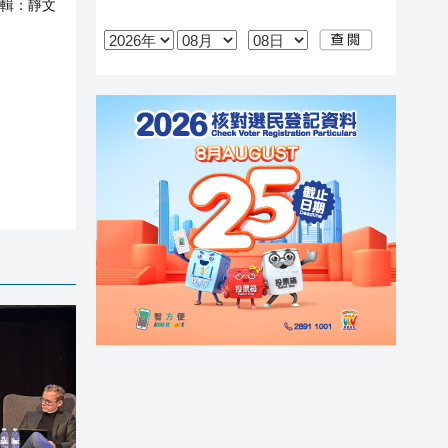
輯：
靜文