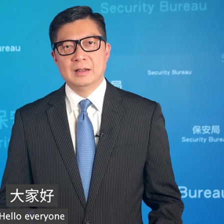
馬尾配白T 美麗明豔
，在湖光山色間大飽「口福+眼福」
河源