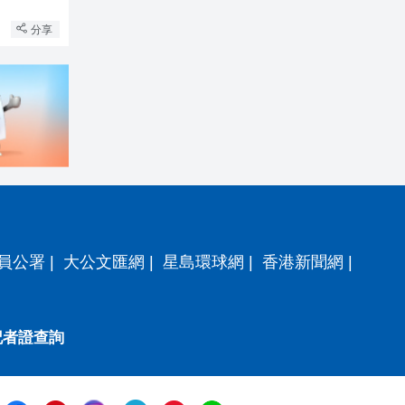
分享
員公署
|
大公文匯網
|
星島環球網
|
香港新聞網
|
記者證查詢