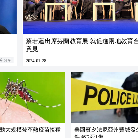
蔡若蓮出席芬蘭教育展 就促進兩地教育
意見
分享
2024-01-28
動大規模登革熱疫苗接種
美國賓夕法尼亞州費城發
件 致2死1傷