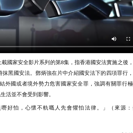
上載國家安全影片系列的第8集，指香港國安法實施之後
時抹黑國安法。鄧炳強在片中介紹國安法下的四項罪行
結外國或者境外勢力危害國家安全罪，強調有關罪行極
嘅生活並不會受到影響。
嘢好怕，心懷不軌嘅人先會懼怕法律。」（來源：