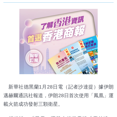
新華社德黑蘭1月28日電（記者沙達提）據伊朗
邁赫爾通訊社報道，伊朗28日首次使用「鳳凰」運
載火箭成功發射三顆衛星。