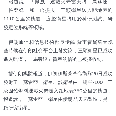
報道說，「鳳凰」運載火箭當天將「馬赫達」
「帕亞姆」和「哈提夫」三顆衛星送入距地表約
1110公里的軌道。這些衛星將用於科研測試、研
發定位系統等領域。
伊朗通信和信息技術部長伊薩·紮雷普爾當天晚
些時候在伊朗社交平台上發文說，三顆衛星已成功
進入軌道，「馬赫達」衛星的信號已被接收到。
據伊朗媒體報道，伊朗伊斯蘭革命衛隊20日成功
發射了「蘇雷亞」衛星。該衛星由「騰飛-100」三
級固體燃料運載火箭送入距地表750公里的軌道。
報道說，「蘇雷亞」衛星由伊朗航天局製造，是一
顆研究衛星。