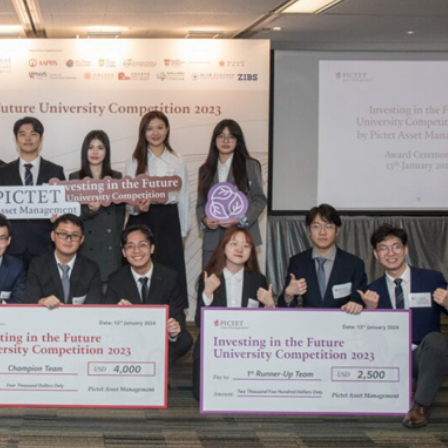
流活動」圓滿舉行
持 廣西推出港澳遊客門票五折優惠力拓暑期入境市場
蹟 國際消費與出海服務雙輪驅動