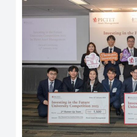
「滬港澳台青少年體育舞蹈交
風雨過後八桂安好｜桂港直航加
相約深圳，見證奇