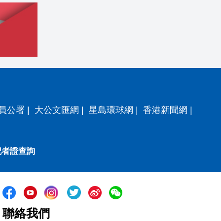
員公署
|
大公文匯網
|
星島環球網
|
香港新聞網
|
記者證查詢
聯絡我們