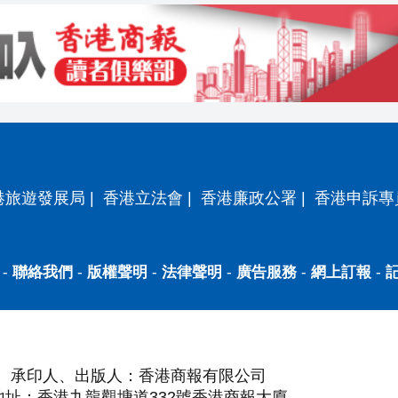
港旅遊發展局
|
香港立法會
|
香港廉政公署
|
香港申訴專
-
聯絡我們
-
版權聲明
-
法律聲明
-
廣告服務
-
網上訂報
-
承印人、出版人：香港商報有限公司
地址：香港九龍觀塘道332號香港商報大廈