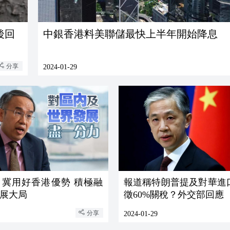
後回
中銀香港料美聯儲最快上半年開始降息
分享
2024-01-29
：冀用好香港優勢 積極融
報道稱特朗普提及對華進
展大局
徵60%關稅？外交部回應
分享
2024-01-29