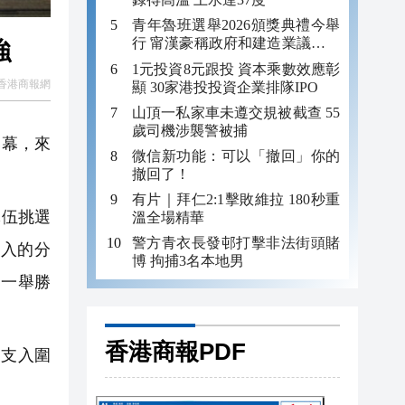
青年魯班選舉2026頒獎典禮今舉
行 甯漢豪稱政府和建造業議會做
強
好培訓工作
1元投資8元跟投 資本乘數效應彰
香港商報網
顯 30家港投投資企業排隊IPO
山頂一私家車未遵交規被截查 55
歲司機涉襲警被捕
落幕，來
微信新功能：可以「撤回」你的
撤回了！
有片｜拜仁2:1擊敗維拉 180秒重
隊伍挑選
溫全場精華
警方青衣長發邨打擊非法街頭賭
入的分
博 拘捕3名本地男
中一舉勝
香港商報PDF
支入圍