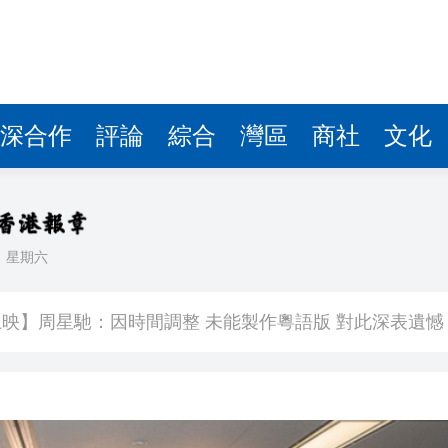
深合作
評論
綜合
灣區
商社
文化
日
星期六
400萬
映】周星馳：因時間調整 未能製作粵語版 對此深表遺憾
署：死者曾投訴樓上狗隻噪音 6月已批准調遷
關閉消毒明早重開
有片丨《功夫女足》將登香港銀幕 周星馳率團隊造勢 劉嘉玲迪麗熱巴等驚喜現身