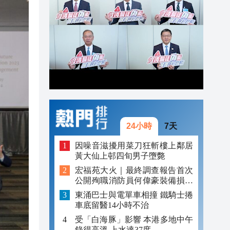
20:22
20:21
20:17
24小時
7天
因噪音滋擾用菜刀狂斬樓上鄰居
黃大仙上邨四旬男子墮斃
宏福苑大火｜最終調查報告首次
公開殉職消防員何偉豪裝備損毀
照片
東涌巴士與電單車相撞 鐵騎士捲
車底留醫14小時不治
受「白海豚」影響 本港多地中午
錄得高溫 上水達37度