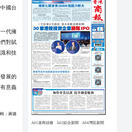
和中國台
一代擁
我們對賦
知識和技
發展的
類有意義
輯：
蔣璐