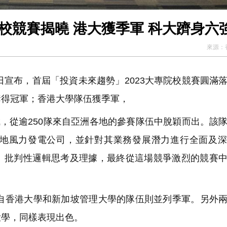
院校競賽揭曉 港大獲季軍 科大躋身六
來源：
宣布，首屆「投資未來趨勢」2023大專院校競賽圓滿
奪得冠軍；香港大學隊伍獲季軍，
，從逾250隊來自亞洲各地的參賽隊伍中脫穎而出。該
地風力發電公司，並針對其業務發展潛力進行全面及深
、批判性邏輯思考及理據，最終從這場競爭激烈的競賽
香港大學和新加坡管理大學的隊伍則並列季軍。另外兩
大學，同樣表現出色。