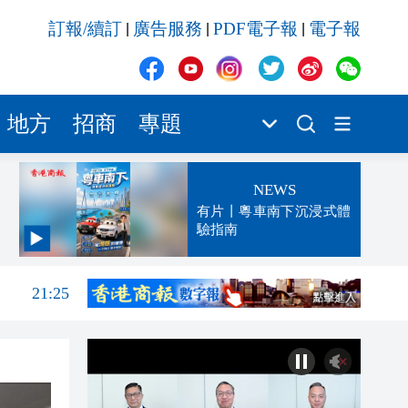
訂報/續訂
廣告服務
PDF電子報
電子報
|
|
|
地方
招商
專題
NEWS
有片丨粵車南下沉浸式體
驗指南
21:55
21:25
21:04
20:52
20:34