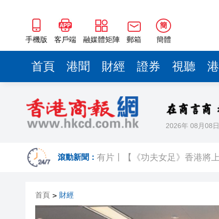
簡
手機版
客戶端
融媒體矩陣
郵箱
簡體
首頁
港聞
財經
證券
視聽
港
2026年 08月08
今晚六合彩頭獎半注中 下期多寶
滾動新聞：
有片丨【《功夫女足》香港將上
黃大仙企圖謀殺及自殺案 房屋
首頁
財經
>
屏山天水圍泳池現嘔吐物 暫時