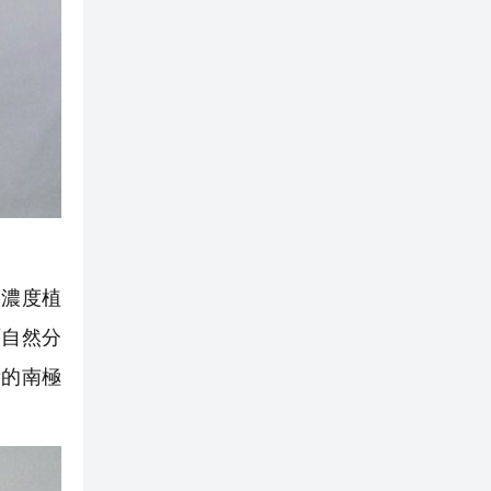
濃度植
面自然分
衡的南極