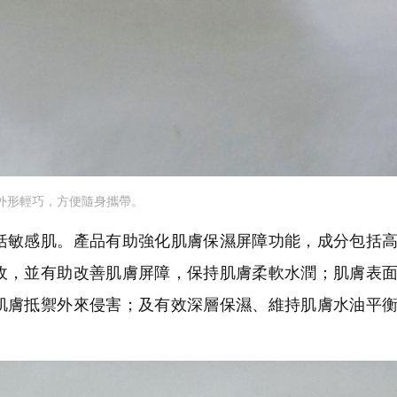
外形輕巧，方便隨身攜帶。
敏感肌。產品有助強化肌膚保濕屏障功能，成分包括高
收，並有助改善肌膚屏障，保持肌膚柔軟水潤；肌膚表
肌膚抵禦外來侵害；及有效深層保濕、維持肌膚水油平