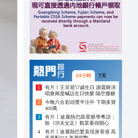
15:56
15:53
15:35
24小時
7天
有片丨王菲迎57歲生日 謝霆鋒演
唱會兩度喊話生日快樂 隔空撒糖
今晚六合彩頭獎半注中 下期多寶
400萬
有片丨迪麗熱巴跟星爺學粵語：
盼《功夫女足》觀眾看得開心
有片丨迪麗熱巴驚喜現身香港 高
馬尾配白T 美麗明豔