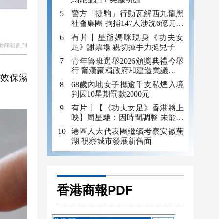
警方「捷駒」行動瓦解西九龍黑
社會集團 拘捕147人涉洗6億元黑
錢
有片丨星爺媽咪現身《功夫女
港商報副刊
足》謝票場 親切揮手力挺兒子
青年魯班選舉2026頒獎典禮今舉
行 甯漢豪稱政府和建造業議會做
特效保濕
好培訓工作
68歲內地女子攜逾千支私煙入境
判囚10星期罰款2000元
有片丨【《功夫女足》香港將上
映】周星馳：因時間調整 未能製
作粵語版 對此深表遺憾
港區人大代表團繼續考察安徽蕪
湖 視察城市發展新舊面
香港商報PDF