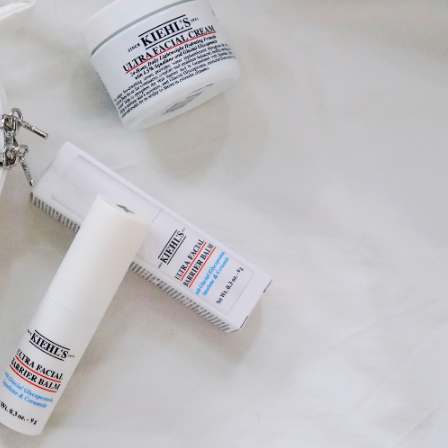
代表團安徽考察 黃錦良：皖港優勢互補 推動科創合作
 AI賦新巾幗力量 打造數智女性成長新平台