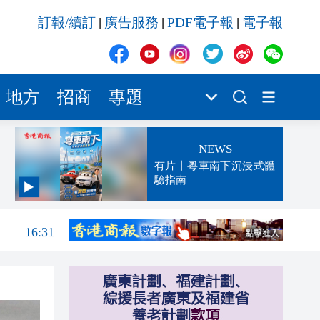
訂報/續訂
廣告服務
PDF電子報
電子報
|
|
|
地方
招商
專題
NEWS
有片丨粵車南下沉浸式體
驗指南
16:45
16:31
16:15
16:12
16:00