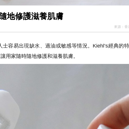
時隨地修護滋養肌膚
來源：
香
容易出現缺水、過油或敏感等情況。Kiehl’s經典的
方讓用家隨時隨地修護和滋養肌膚。