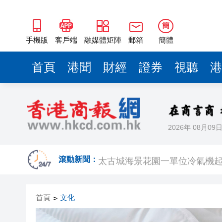
簡
手機版
客戶端
融媒體矩陣
郵箱
簡體
首頁
港聞
財經
證券
視聽
港
2026年 08月09
伊朗外長強調霍爾木茲海峽未
太古城海景花園一單位冷氣機起
滾動新聞：
天文台錄得36.9度 再創歷史新
首頁
文化
>
巴郡：第二季淨利翻倍至256.6
丘應樺10日率團訪吉隆坡 推廣