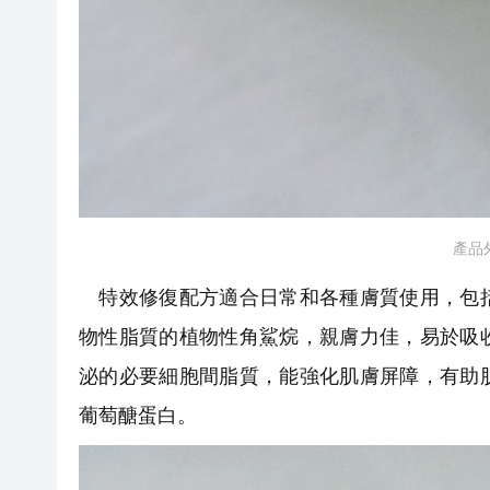
產品
特效修復配方適合日常和各種膚質使用，包括
物性脂質的植物性角鯊烷，親膚力佳，易於吸
泌的必要細胞間脂質，能強化肌膚屏障，有助
葡萄醣蛋白。