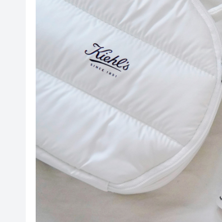
港區人大
香港巾幗學院成功舉辦高端論壇
【計出新角度】銀髮的利息