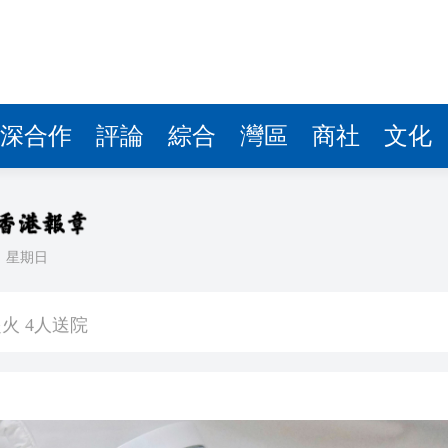
深合作
評論
綜合
灣區
商社
文化
日
星期日
重新開放
火 4人送院
高
7億美元 現金儲備降至3655億美元
香港營商優勢