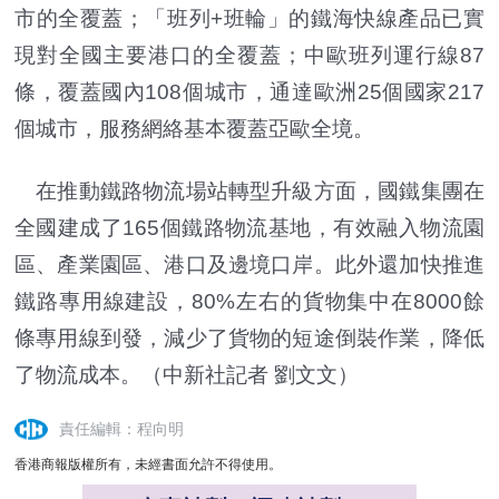
市的全覆蓋；「班列+班輪」的鐵海快線產品已實
現對全國主要港口的全覆蓋；中歐班列運行線87
條，覆蓋國內108個城市，通達歐洲25個國家217
個城市，服務網絡基本覆蓋亞歐全境。
在推動鐵路物流場站轉型升級方面，國鐵集團在
全國建成了165個鐵路物流基地，有效融入物流園
區、產業園區、港口及邊境口岸。此外還加快推進
鐵路專用線建設，80%左右的貨物集中在8000餘
條專用線到發，減少了貨物的短途倒裝作業，降低
了物流成本。（中新社記者 劉文文）
責任編輯：程向明
香港商報版權所有，未經書面允許不得使用。