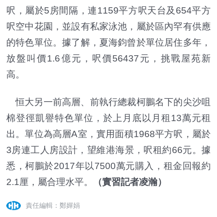
呎，屬於5房間隔，連1159平方呎天台及654平方
呎空中花園，並設有私家泳池，屬於區內罕有供應
的特色單位。據了解，夏海鈞曾於單位居住多年，
放盤叫價1.6億元，呎價56437元，挑戰屋苑新
高。
恒大另一前高層、前執行總裁柯鵬名下的尖沙咀
棉登徑凱譽特色單位，於上月底以月租13萬元租
出。單位為高層A室，實用面積1968平方呎，屬於
3房連工人房設計，望維港海景，呎租約66元。據
悉，柯鵬於2017年以7500萬元購入，租金回報約
2.1厘，屬合理水平。
（
實習記者凌瀚
）
責任編輯：鄭嬋娟