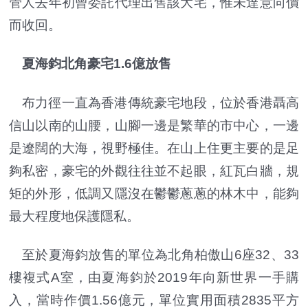
管人去年初曾委託代理出售該大宅，惟未達意向價
而收回。
夏海鈞北角豪宅1.6億放售
布力徑一直為香港傳統豪宅地段，位於香港聶高
信山以南的山腰，山腳一邊是繁華的市中心，一邊
是遼闊的大海，視野極佳。在山上住更主要的是足
夠私密，豪宅的外觀往往並不起眼，紅瓦白牆，規
矩的外形，低調又隱沒在鬱鬱蔥蔥的林木中，能夠
最大程度地保護隱私。
至於夏海鈞放售的單位為北角柏傲山6座32、33
樓複式A室，由夏海鈞於2019年向新世界一手購
入，當時作價1.56億元，單位實用面積2835平方