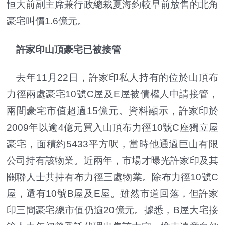
恒大前副主席兼行政總裁夏海鈞較早前放售的北角
豪宅叫價1.6億元。
許家印山頂豪宅已被接管
去年11月22日，許家印私人持有的位於山頂布
力徑兩處豪宅10號C屋及E屋被債權人申請接管，
兩間豪宅市值超過15億元。資料顯示，許家印於
2009年以逾4億元買入山頂布力徑10號C座獨立屋
豪宅，面積約5433平方呎，當時他通過巨山有限
公司持有該物業。近兩年，市場才曝光許家印及其
關聯人士共持有布力徑三處物業。除布力徑10號C
屋，還有10號B屋及E屋。雖然市道回落，但許家
印三間豪宅總市值仍逾20億元。據悉，B屋大宅接