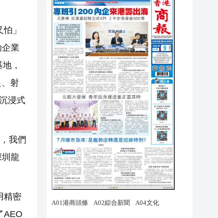
又怕」
助企業
基地，
捉、射
沉浸式
持，我們
深圳龍
用精密
AEO