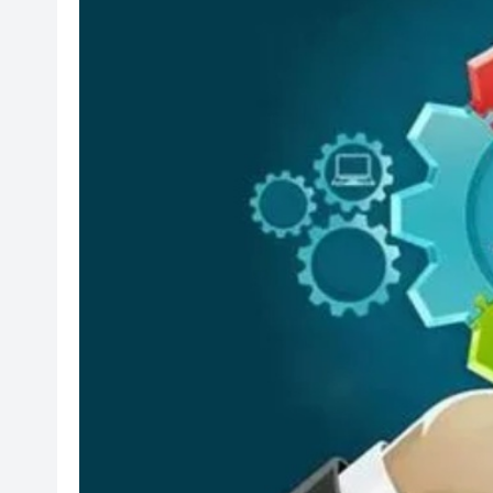
祖父母節逾500參加者共創世
伊朗最高領袖與總統舉行會談 
港區全國人大代表團結束安徽調
民政總署開放19間社區會堂和