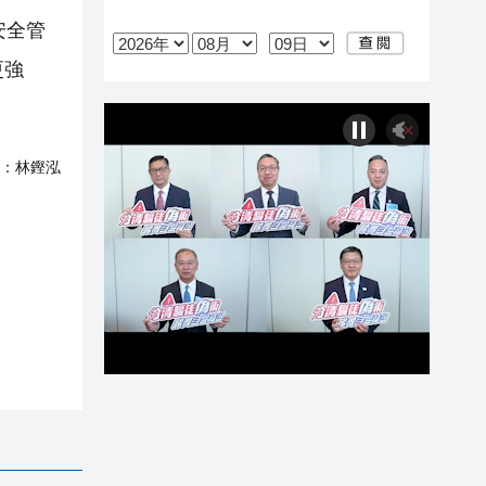
安全管
更強
：
林鏗泓