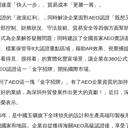
關速度「快人一步」、貿易成本「更勝一籌」。
認證的「政策紅利」，同時解決企業面對AEO認證「既想
內部控制、財務狀況、守法規範、貿易安全等四個方面幫
式為企業解答疑難問題；同時建設了全國首家AEO實訓
、檔案保管等9大認證重點區域，藉助AR效果、視覺捕
看得見、摸得着」的實體化豐富場景，讓企業在360公式
EO認證這一「金字招牌」開拓國際市場。
到了AEO這一塊『金字招牌』。有了AEO企業資質的加
更好的業績，為深圳外貿發展作出更大的貢獻！」近日，
國榮表示。
86年，是中國五礦旗下全球領先的設計和生產高端印製板
國家和地區。企業自從獲得海關AEO高級認證後，享受了