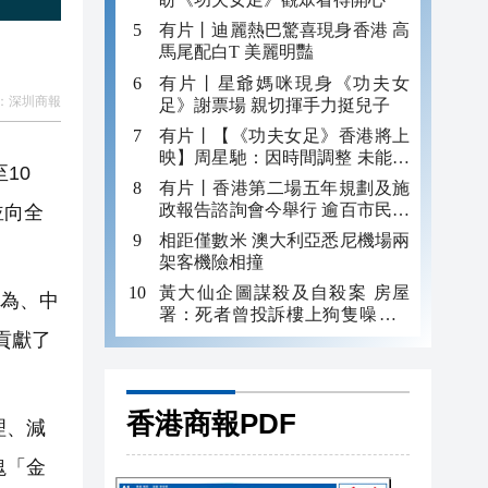
有片丨迪麗熱巴驚喜現身香港 高
馬尾配白T 美麗明豔
有片丨星爺媽咪現身《功夫女
：
深圳商報
足》謝票場 親切揮手力挺兒子
有片丨【《功夫女足》香港將上
映】周星馳：因時間調整 未能製
10
作粵語版 對此深表遺憾
有片丨香港第二場五年規劃及施
政報告諮詢會今舉行 逾百市民出
並向全
席
相距僅數米 澳大利亞悉尼機場兩
架客機險相撞
黃大仙企圖謀殺及自殺案 房屋
華為、中
署：死者曾投訴樓上狗隻噪音 6
月已批准調遷
貢獻了
香港商報PDF
理、減
塊「金