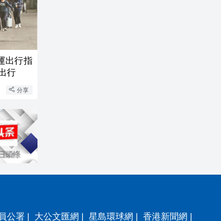
運出行指
出行
分享
員公署
|
大公文匯網
|
星島環球網
|
香港新聞網
|