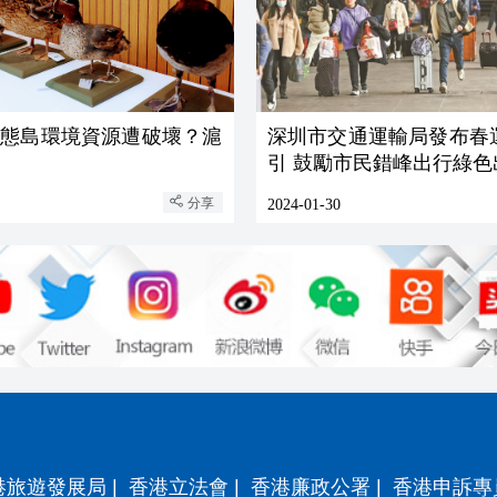
生態島環境資源遭破壞？滬
深圳市交通運輸局發布春
引 鼓勵市民錯峰出行綠色
分享
2024-01-30
港旅遊發展局
|
香港立法會
|
香港廉政公署
|
香港申訴專