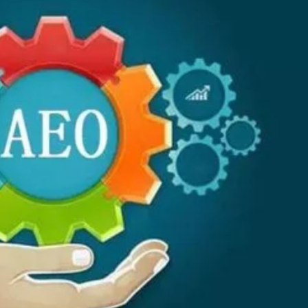
界紀錄 呼籲社會以手部按摩連結長者
討論經濟和軍事等問題
研 建言深化皖港合作發展
社區中心作臨時避暑中心