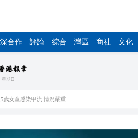
深合作
評論
綜合
灣區
商社
文化
日
星期日
受災、6人死亡
5歲女童感染甲流 情況嚴重
【港樓】新盤PARK SILICON二期收1200票超購18倍 最快48小時內加推 二手交投續淡靜
次登陸