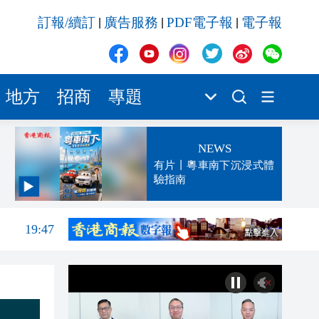
訂報/續訂
廣告服務
PDF電子報
電子報
|
|
|
地方
招商
專題
NEWS
有片丨粵車南下沉浸式體
驗指南
20:21
19:47
19:42
19:25