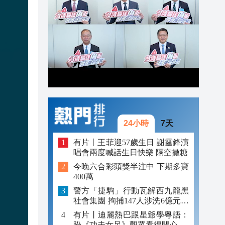
19:23
19:16
19:09
19:07
24小時
7天
有片丨王菲迎57歲生日 謝霆鋒演
唱會兩度喊話生日快樂 隔空撒糖
今晚六合彩頭獎半注中 下期多寶
400萬
警方「捷駒」行動瓦解西九龍黑
社會集團 拘捕147人涉洗6億元黑
錢
有片丨迪麗熱巴跟星爺學粵語：
盼《功夫女足》觀眾看得開心