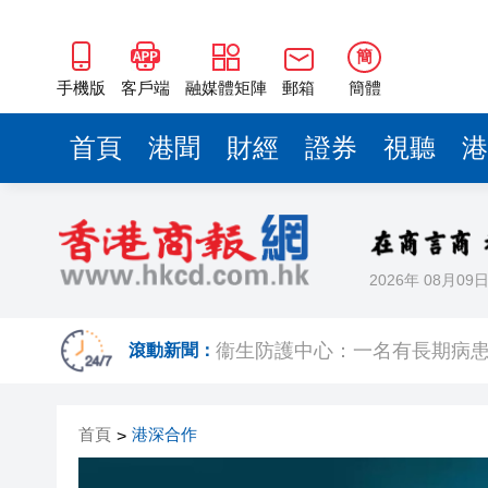
簡
手機版
客戶端
融媒體矩陣
郵箱
簡體
首頁
港聞
財經
證券
視聽
港
2026年 08月09
極端天氣已致菲律賓逾38萬人
滾動新聞：
衞生防護中心：一名有長期病患
首頁
港深合作
>
颱風「白海豚」在浙江樂清二