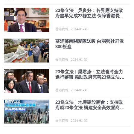
23條立法｜吳良好：各界應支持政
府盡早完成23條立法 保障香港長治
久安
香港商報
2024-01-30
葵涌邨南關愛隊送暖 向弱勢社群派
300飯盒
香港商報
2024-01-30
23條立法︱梁君彥：立法會將全力
進行審議 協助政府完善23條立法建
議
香港商報
2024-01-30
23條立法｜地產建設商會：支持政
府就23條立法 構建安全高效營商環
境
香港商報
2024-01-30