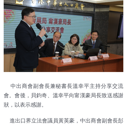
中出商會副會長兼秘書長溫幸平主持分享交流
會。會後，貝鈞奇、溫幸平向甯漢豪局長致送感謝
狀，以表示感謝。
進出口界立法會議員黃英豪，中出商會副會長彭