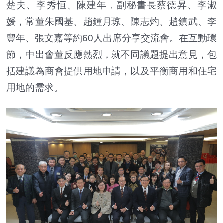
楚夫、李秀恒、陳建年，副秘書長蔡德昇、李淑
媛，常董朱國基、趙鍾月琼、陳志灼、趙鎮武、李
豐年、張文嘉等約60人出席分享交流會。在互動環
節，中出會董反應熱烈，就不同議題提出意見，包
括建議為商會提供用地申請，以及平衡商用和住宅
用地的需求。