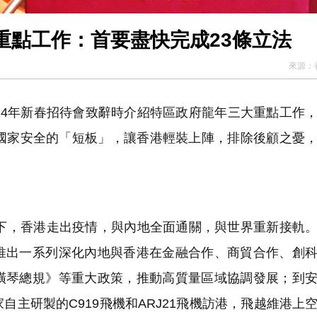
重點工作：首要盡快完成23條立法
來源：
24年新春招待會致辭時介紹特區政府龍年三大重點工作
護國家安全的「短板」，讓香港輕裝上陣，排除後顧之憂
，香港走出疫情，與內地全面通關，與世界重新接軌。
推出一系列深化內地與香港在金融合作、商貿合作、創
橫琴總規》等重大政策，推動高質量區域協調發展；到
主研製的C919飛機和ARJ21飛機訪港，飛越維港上