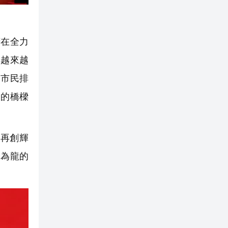
府在全力
得越來越
為市民排
間的橋樑
再創輝
身為龍的