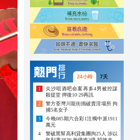
23:12
23:12
23:00
24小時
7天
尖沙咀酒吧命案再多4男被控謀
殺提堂 押後10·29再訊
警方荃灣川龍街搗破賣淫場所 拘
捕5名女子
今晚085期六合彩1注獨中派1911
萬元
警破黑幫高利貸集團拘25人 涉以
年利率282%放債逾2億 招徠未成