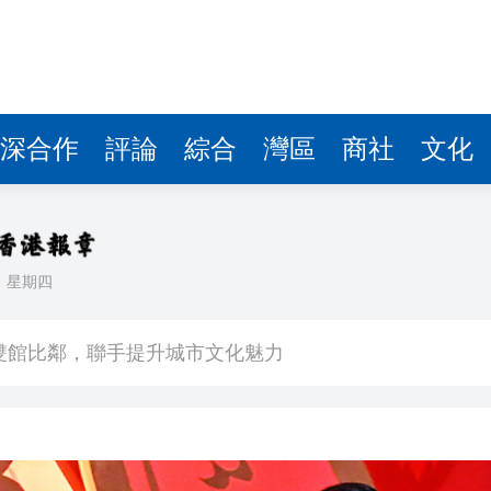
深合作
評論
綜合
灣區
商社
文化
日
星期四
場不變
奇蹟 科技美術雙館比鄰，聯手提升城市文化魅力
件 食環署勒令關閉報警處理
嚴懲發表叛國言論的「爆料者」
點