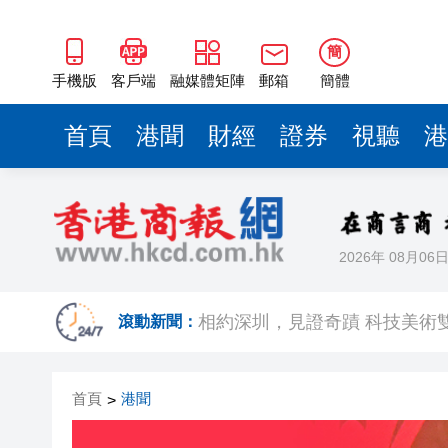
簡
手機版
客戶端
融媒體矩陣
郵箱
簡體
首頁
港聞
財經
證券
視聽
港
2026年 08月06
歐足聯：抵制國際足聯賽事立
相約深圳，見證
滾動新聞：
跑馬地私人泳池救生員涉用假證
首頁
港聞
>
特朗普否認美國彈藥短缺 稱將
美股觀望非農數據 道指跌逾百