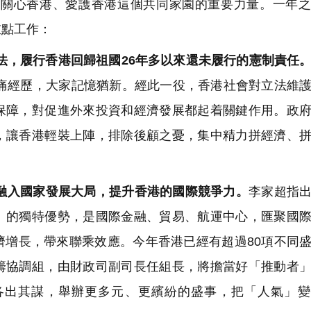
關心香港、愛護香港這個共同家園的重要力量。一年之
重點工作：
法，
履行香港回歸祖國26年多以來還未履行的憲制責任
慘痛經歷，大家記憶猶新。經此一役，香港社會對立法維
保障，對促進外來投資和經濟發展都起着關鍵作用。政
，讓香港輕裝上陣，排除後顧之憂，集中精力拼經濟、
融入國家發展大局，提升香港的國際競爭力。
李家超指
」的獨特優勢，是國際金融、貿易、航運中心，匯聚國
濟增長，帶來聯乘效應。今年香港已經有超過80項不同
籌協調組，由財政司副司長任組長，將擔當好「推動者
各出其謀，舉辦更多元、更繽紛的盛事，把「人氣」變