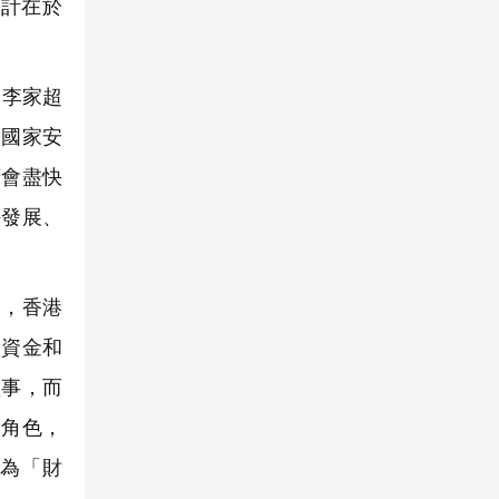
計在於
。
李家超
護國家安
府會盡快
拼發展、
出，香港
際資金和
盛事，而
」角色，
為「財