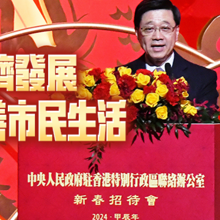
正遇晚高峰 情況危急 鐵騎交警一路開道護送
危駕被捕
飲食正在毀掉很多老人的晚年健康