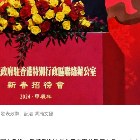
發表致辭。記者 馮瀚文攝