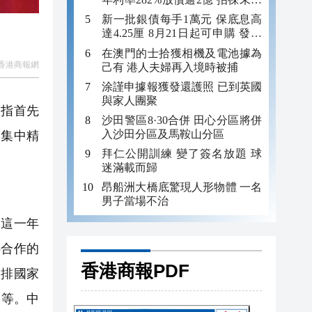
年追數
新一批銀債每手1萬元 保底息高
達4.25厘 8月21日起可申購 發行
金額最多550億
在澳門的士拾獲相機及電池據為
香港商報網
己有 港人夫婦再入境時被捕
涂謹申據報獲發還護照 已到英國
與家人團聚
，指首先
沙田警區8·30合併 田心分區將併
入沙田分區及馬鞍山分區
，集中精
拜仁公開訓練 變了簽名放題 球
迷滿載而歸
昂船洲大橋底驚現人形物體 一名
男子當場不治
這一年
科合作的
香港商報PDF
安排國家
空等。中