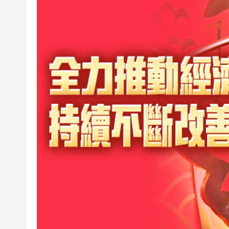
有片丨孕婦羊水破裂即將臨盆 
東涌巴士撞電單車 巴士司機涉
有片丨清淡不等於吃素！ 清淡