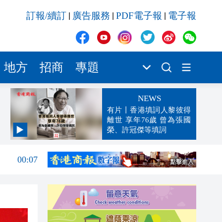
訂報/續訂
廣告服務
PDF電子報
電子報
|
|
|
地方
招商
專題
NEWS
有片丨香港填詞人黎彼得
離世 享年76歲 曾為張國
榮、許冠傑等填詞
00:19
00:07
23:38
23:35
23:17