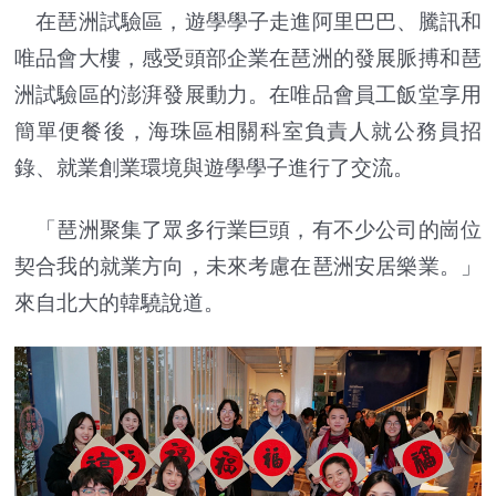
在琶洲試驗區，遊學學子走進阿里巴巴、騰訊和
唯品會大樓，感受頭部企業在琶洲的發展脈搏和琶
洲試驗區的澎湃發展動力。在唯品會員工飯堂享用
簡單便餐後，海珠區相關科室負責人就公務員招
錄、就業創業環境與遊學學子進行了交流。
「琶洲聚集了眾多行業巨頭，有不少公司的崗位
契合我的就業方向，未來考慮在琶洲安居樂業。」
來自北大的韓驍說道。