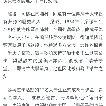
後貨物才能進入十三行交易。
隨後，同樣在黃埔村，則還有一位與清華大學頗
有淵源的歷史名人——梁誠。1864年，梁誠出生
在如今的海珠區黃埔村。在國外留學後，他成長為
一名外交能人。在擔任駐美公使期間，得知美國超
額索取庚子賠款後，他通過多方交涉，最終收回近
一半庚子賠款。這筆款項支持了逾千名學生赴美留
學。梁誠設立的游美肄業館，後改稱「清華學
堂」，即清華大學前身，他也因此被稱為「清華之
父」。
參與遊學活動的27名大學生正式成為海珠區「青
春合夥人」，並獲授證書。海珠區對他們返回家
鄉、建設家鄉，敞開歡迎的大門。遊學學子們也紛