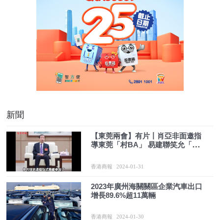
新聞
【東莞兩會】有片丨肖亞非面邀指
導東莞「村BA」 易建聯笑允「可
以」
香港商報
2024-01-31
2023年廣州海關關區企業汽車出口
增長89.6%超11萬輛
香港商報
2024-01-30