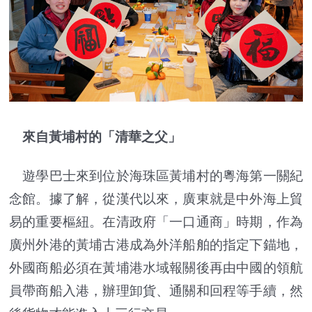
來自黃埔村的「清華之父」
遊學巴士來到位於海珠區黃埔村的粵海第一關紀
念館。據了解，從漢代以來，廣東就是中外海上貿
易的重要樞紐。在清政府「一口通商」時期，作為
廣州外港的黃埔古港成為外洋船舶的指定下錨地，
外國商船必須在黃埔港水域報關後再由中國的領航
員帶商船入港，辦理卸貨、通關和回程等手續，然