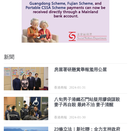
新聞
房屋署研懸賞舉報濫用公屋
香港商報
2024-01-31
八旬男子港鐵石門站疑用膠袋謀殺
妻子再自殺 最終不治 妻子清醒
香港商報
2024-01-30
23條立法｜新社聯：全力支持政府