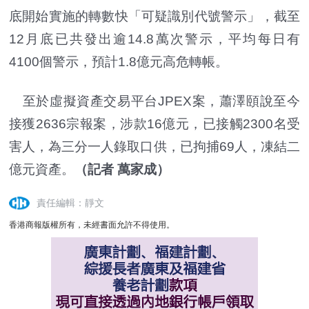
底開始實施的轉數快「可疑識別代號警示」，截至
12月底已共發出逾14.8萬次警示，平均每日有
4100個警示，預計1.8億元高危轉帳。
至於虛擬資產交易平台JPEX案，蕭澤頤說至今
接獲2636宗報案，涉款16億元，已接觸2300名受
害人，為三分一人錄取口供，已拘捕69人，凍結二
億元資產。
（
記者 萬家成
）
責任編輯：靜文
香港商報版權所有，未經書面允許不得使用。