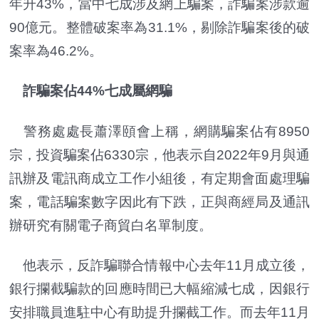
年升43%，當中七成涉及網上騙案，詐騙案涉款逾
90億元。整體破案率為31.1%，剔除詐騙案後的破
案率為46.2%。
詐騙案佔44%七成屬網騙
警務處處長蕭澤頤會上稱，網購騙案佔有8950
宗，投資騙案佔6330宗，他表示自2022年9月與通
訊辦及電訊商成立工作小組後，有定期會面處理騙
案，電話騙案數字因此有下跌，正與商經局及通訊
辦研究有關電子商貿白名單制度。
他表示，反詐騙聯合情報中心去年11月成立後，
銀行攔截騙款的回應時間已大幅縮減七成，因銀行
安排職員進駐中心有助提升攔截工作。而去年11月