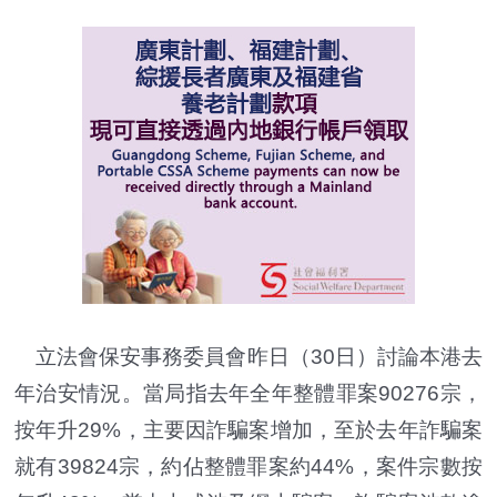
立法會保安事務委員會昨日（30日）討論本港去
年治安情況。當局指去年全年整體罪案90276宗，
按年升29%，主要因詐騙案增加，至於去年詐騙案
就有39824宗，約佔整體罪案約44%，案件宗數按