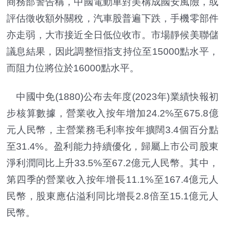
商務部警告稱，中國電動車對美構成國安風險，或
評估徵收額外關稅，汽車股普遍下跌，手機零部件
亦走弱，大市接近全日低位收市。市場靜候美聯儲
議息結果，因此調整恒指支持位至15000點水平，
而阻力位將位於16000點水平。
中國中免(1880)公布去年度(2023年)業績快報初
步核算數據，營業收入按年增加24.2%至675.8億
元人民幣，主營業務毛利率按年擴闊3.4個百分點
至31.4%。盈利能力持續優化，歸屬上市公司股東
淨利潤同比上升33.5%至67.2億元人民幣。其中，
第四季的營業收入按年增長11.1%至167.4億元人
民幣，股東應佔溢利同比增長2.8倍至15.1億元人
民幣。