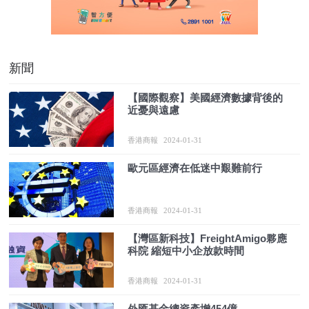
新聞
【國際觀察】美國經濟數據背後的
近憂與遠慮
香港商報
2024-01-31
歐元區經濟在低迷中艱難前行
香港商報
2024-01-31
【灣區新科技】FreightAmigo夥應
科院 縮短中小企放款時間
香港商報
2024-01-31
外匯基金總資產增454億