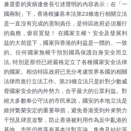
兼選委的黃炳逢會長引述聲明的內容表示：在「一
國兩制」下，香港根據基本法第23條進行相關立法
是一直沒有完成的憲制責任，是特區政府必須履行
的義務，毋容置疑！ 在國家主權丶安全及發展利
益的大前提下，國家與香港的利益是一體的、一致
的。任何國家無權干預別國爲保護自身安全而立
法, 特別是那些已經嚴格定立了各種國家安全法律
的國家。相信特區政府已充分考慮世界各國的相關
法律而進行立法工作。第23條立法只是針對少數威
脅國家安全的內外勢力，合乎最大的公眾利益。對
絕大多數奉公守法的市民來說，國安的本地立法是
維持繁榮安定的重要舉措，避免香港受到外來勢力
干預及肆意攻擊，防止香港被利用作為反中亂港的
基地。市民仍然享有基本法對言論、集會及結社等