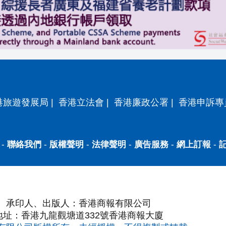
港旅遊發展局
|
香港立法會
|
香港廉政公署
|
香港申訴專
-
聯絡我們
-
版權聲明
-
法律聲明
-
廣告服務
-
網上訂報
-
承印人、出版人：香港商報有限公司
地址：香港九龍觀塘道332號香港商報大廈