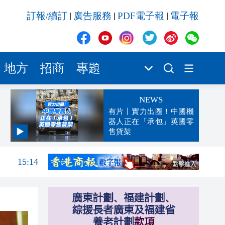
訂報/續訂
廣告服務
PDF電子報
電子報
|
|
|
地方
招商
專題
NEWS
有片丨實力出圈！中國機
器人正在「承包」英國零
售貨架
15:22
15:14
15:10
15:01