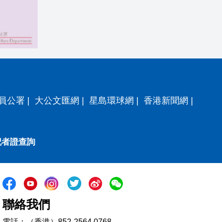
員公署
|
大公文匯網
|
星島環球網
|
香港新聞網
|
記者證查詢
聯絡我們
電話：（香港）852-2564 0768