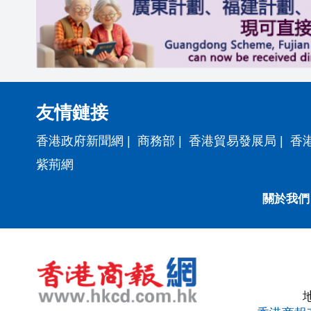
友情鏈接
香港政府新聞網
|
商務部
|
香港貿易發展局
|
香
紫荊網
關於我們