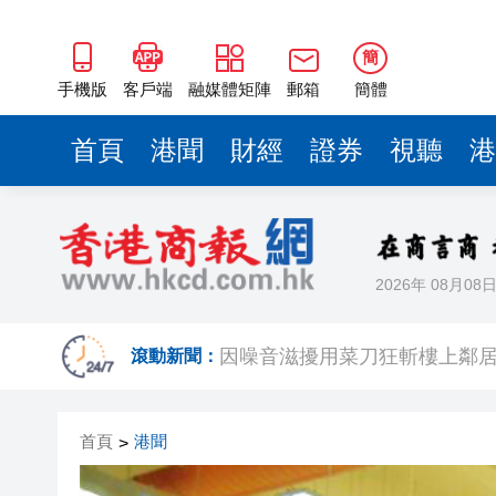
簡
手機版
客戶端
融媒體矩陣
郵箱
簡體
首頁
港聞
財經
證券
視聽
港
2026年 08月08
日本2027財年防衛預算申請額
滾動新聞：
因噪音滋擾用菜刀狂斬樓上鄰居
2026年全民健身日暨廣州市
首頁
港聞
>
熱到預警升級！深圳高溫橙色