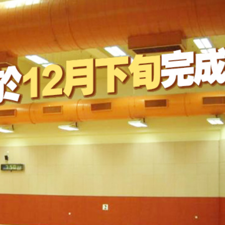
 OpenAI暫停Astra部分研發工作
普斥裁決「不公」
到 共3人遇難
kBuddy AI分享會舉行