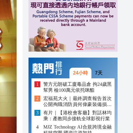
14:59
14:55
14:48
14:26
24小時
7天
警方元朗破工廈毒品倉 拘24歲黑
幫男 檢100萬元依托咪酯
宏福苑大火｜最終調查報告首次
公開殉職消防員何偉豪裝備損毀
照片
有片｜【港校會客廳】對話林均
乘：產教同步接軌全球影視行業
MJZ Technology AI合規跨境金融
科技突圍 國資注資加持