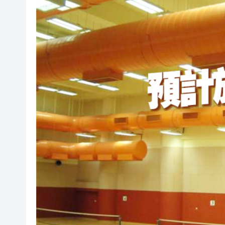
下一代AI模型能力逼近「危險邊界」
白宮宴會廳改造再遇阻 特朗
陝西柞水泥石流災害失聯人員找
港區婦聯代表聯誼會 x 騰訊雲Wor