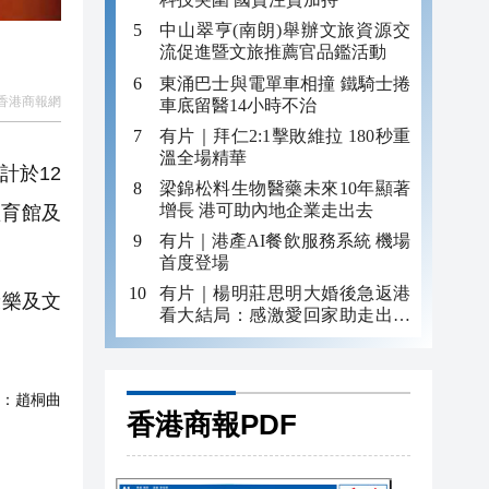
中山翠亨(南朗)舉辦文旅資源交
流促進暨文旅推薦官品鑑活動
東涌巴士與電單車相撞 鐵騎士捲
香港商報網
車底留醫14小時不治
有片｜拜仁2:1擊敗維拉 180秒重
溫全場精華
計於12
梁錦松料生物醫藥未來10年顯著
增長 港可助內地企業走出去
體育館及
有片｜港產AI餐飲服務系統 機場
首度登場
有片｜楊明莊思明大婚後急返港
康樂及文
看大結局：感激愛回家助走出低
谷 不捨大家庭
：
趙桐曲
香港商報PDF