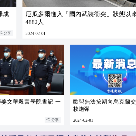
罪成
厄瓜多爾進入「國內武裝衝突」狀態以
4882人
分享
2024-02-01
師姜文華殺害學院書記 一
歐盟無法按期向烏克蘭交付
枚炮彈
分享
2024-02-01