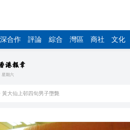
深合作
評論
綜合
灣區
商社
文化
日
星期六
創新高
 黃大仙上邨四旬男子墮斃
體育節、體育消費季系列活動啟動
預警信號已生效