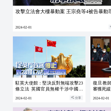
攻擊立法會大樓暴動案 王宗堯等4被告暴動
2024-02-01
駐英大使館：堅決反對無端攻擊23
復旦教
條立法 英國官員無權干涉中國內
審獲死緩
政
分享
2024-02-01
2024-02-01