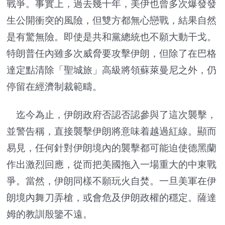
戰爭。事實上，過去幾十年，美伊也曾多次爆發發
生公開衝突的風險，但雙方都無心戀戰，結果自然
是有驚無險。即使是共和黨總統也不願大動干戈。
特朗普任內雖多次威脅要攻擊伊朗，但除了在巴格
達定點清除「聖城旅」高級將領蘇萊曼尼之外，仍
停留在經濟制裁範疇。
迄今為止，伊朗政府否認否認參與了這次襲擊，
並警告稱，直接襲擊伊朗將意味着越過紅線。顯而
易見，任何針對伊朗境內的襲擊都可能迫使德黑蘭
作出激烈回應，從而把美國拖入一場重大的中東戰
爭。當然，伊朗同樣不願玩火自焚。一旦美軍在伊
朗境內舞刀弄槍，或會危及伊朗政權的穩定。薩達
姆的教訓殷鑒不遠。