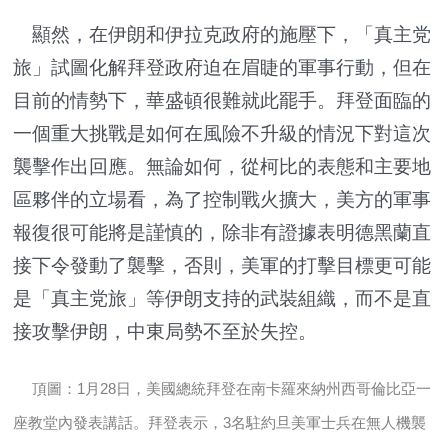
顯然，在伊朗和伊拉克政府的施壓下，「真主党
旅」試圖化解拜登政府迫在眉睫的軍事行動，但在
目前的情勢下，華盛頓很難就此罷手。拜登面臨的
一個重大挑戰是如何在風險不升級的情況下對這次
襲擊作出回應。無論如何，從柯比的表態和主要地
區夥伴的立場看，為了控制戰火擴大，美方的軍事
報復很可能將是謹慎的，除非有證據表明德黑蘭直
接下令發動了襲擊，否則，美軍的打擊目標更可能
是「真主党旅」等伊朗支持的武裝組織，而不是直
接攻擊伊朗，中東局勢不至於失控。
頂圖：1月28日，美國總統拜登在南卡羅來納州西哥倫比亞一
座教堂內發表講話。拜登表示，3名駐約旦美軍士兵在無人機襲