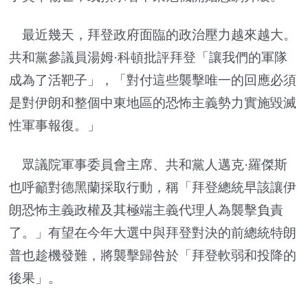
最近幾天，拜登政府面臨的政治壓力越來越大。
共和黨參議員湯姆·科頓批評拜登「讓我們的軍隊
成為了活靶子」，「對付這些襲擊唯一的回應必須
是對伊朗和整個中東地區的恐怖主義勢力實施毀滅
性軍事報復。」
眾議院軍事委員會主席、共和黨人邁克·羅傑斯
也呼籲對德黑蘭採取行動，稱「拜登總統早該讓伊
朗恐怖主義政權及其極端主義代理人為襲擊負責
了。」有望在今年大選中與拜登對決的前總統特朗
普也趁機發難，將襲擊歸咎於「拜登軟弱和投降的
後果」。