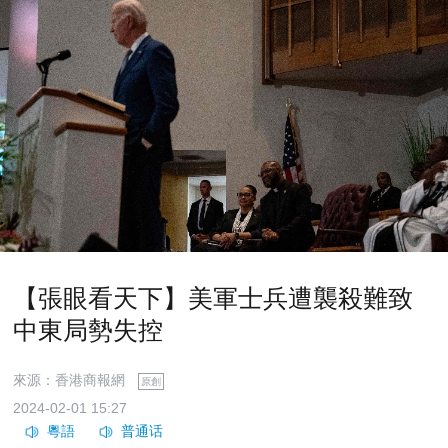
【張眼看天下】美軍士兵遭襲殺難致
中東局勢失控
來源：香港商報網
原創
2024-02-01 15:27