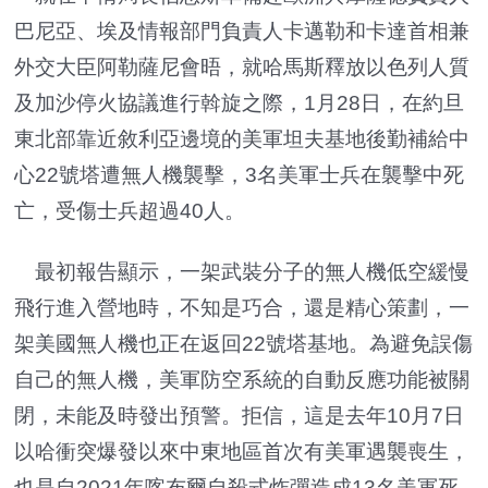
巴尼亞、埃及情報部門負責人卡邁勒和卡達首相兼
外交大臣阿勒薩尼會晤，就哈馬斯釋放以色列人質
及加沙停火協議進行斡旋之際，1月28日，在約旦
東北部靠近敘利亞邊境的美軍坦夫基地後勤補給中
心22號塔遭無人機襲擊，3名美軍士兵在襲擊中死
亡，受傷士兵超過40人。
最初報告顯示，一架武裝分子的無人機低空緩慢
飛行進入營地時，不知是巧合，還是精心策劃，一
架美國無人機也正在返回22號塔基地。為避免誤傷
自己的無人機，美軍防空系統的自動反應功能被關
閉，未能及時發出預警。拒信，這是去年10月7日
以哈衝突爆發以來中東地區首次有美軍遇襲喪生，
也是自2021年喀布爾自殺式炸彈造成13名美軍死