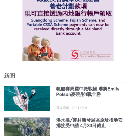
新聞
帆船賽周霧中掀戰幔 港將Emily
Polson麥曉彤4戰全勝
香港商報
2024-02-01
洪水橋╱廈村新發展區原址換地安
排接受申請 4月30日截止