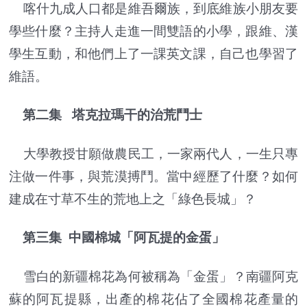
喀什九成人口都是維吾爾族，到底維族小朋友要
學些什麼？主持人走進一間雙語的小學，跟維、漢
學生互動，和他們上了一課英文課，自己也學習了
維語。
第二集 塔克拉瑪干的治荒鬥士
大學教授甘願做農民工，一家兩代人，一生只專
注做一件事，與荒漠搏鬥。當中經歷了什麼？如何
建成在寸草不生的荒地上之「綠色長城」？
第三集 中國棉城「阿瓦提的金蛋」
雪白的新疆棉花為何被稱為「金蛋」？南疆阿克
蘇的阿瓦提縣，出產的棉花佔了全國棉花產量的