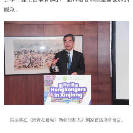
觀眾。
梁振英在《港青在邊城》新疆視頻系列獨家首播酒會發言。