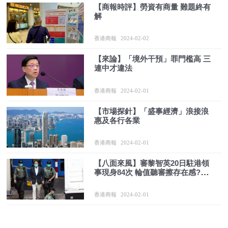
【商報時評】勞資有商量 難題終有
解
香港商報
2024-02-02
【來論】「境外干預」罪門檻高 三
連中才違法
香港商報
2024-02-01
【市場探針】「盛事經濟」浪接浪
惠及各行各業
香港商報
2024-02-01
【八面來風】審黎智英20日駐港領
事現身84次 輪值聽審擦存在感?擺
陣展實力?
香港商報
2024-02-01