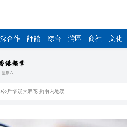
深合作
評論
綜合
灣區
商社
文化
日
星期六
是選擇是回歸 祖國河山歷歷在目
0公斤懷疑大麻花 拘兩內地漢
判囚10星期罰款2000元
天地啟幕 開啟設計生活新篇章