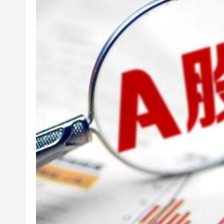
【經濟瞭望】全球通脹回升可
以滬深港澳為橋 連結全球新規
商事調解大賽圓滿舉辦
逾百體育界精英齊聚青途研討會