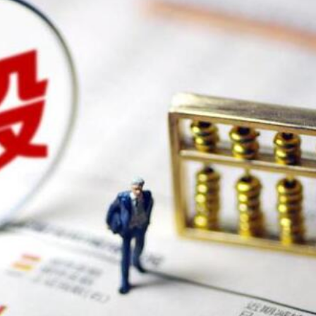
能性有多大？
青年魯班選舉2026頒獎典禮今舉行 甯漢豪稱政府和建造業議會做好培訓工作
則 第三屆滬深港國際法律服務大會暨第二屆「和・界」
 建言獻策推動體育產業化