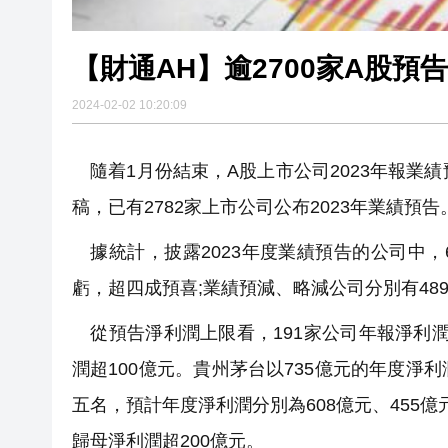
【財通AH】逾2700家A股預
2024-02-02 10:20:09
隨着1月份結束，A股上市公司2023年報業
稿，已有2782家上市公司公布2023年業績預告
據統計，披露2023年度業績預告的公司中，61
虧，超四成預喜;業績預減、略減公司分別有489
從預告淨利潤上限看，191家公司年報淨利潤超
潤超100億元。貴州茅台以735億元的年度
五名，預計年度淨利潤分別為608億元、455億
歸母淨利潤超200億元。