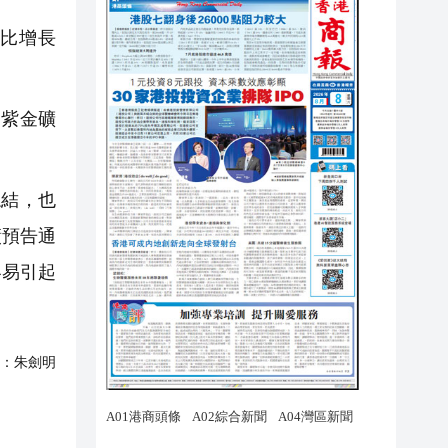
同比增長
紫金礦
結，也
績預告通
容易引起
：
朱劍明