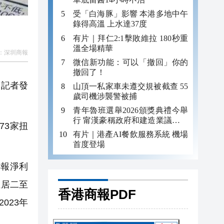
受「白海豚」影響 本港多地中午
錄得高溫 上水達37度
有片｜拜仁2:1擊敗維拉 180秒重
溫全場精華
：
深圳商報
微信新功能：可以「撤回」你的
撤回了！
日記者發
山頂一私家車未遵交規被截查 55
歲司機涉襲警被捕
青年魯班選舉2026頒獎典禮今舉
行 甯漢豪稱政府和建造業議會做
73家扭
好培訓工作
有片｜港產AI餐飲服務系統 機場
首度登場
年報淨利
位居二至
香港商報PDF
023年