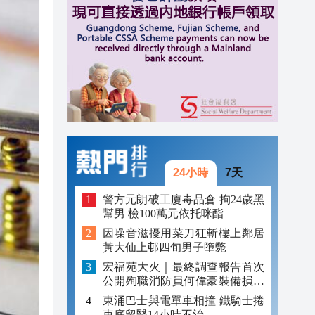
17:24
17:17
跨境
16:59
16:54
24小時
7天
警方元朗破工廈毒品倉 拘24歲黑
幫男 檢100萬元依托咪酯
因噪音滋擾用菜刀狂斬樓上鄰居
黃大仙上邨四旬男子墮斃
宏福苑大火｜最終調查報告首次
公開殉職消防員何偉豪裝備損毀
照片
東涌巴士與電單車相撞 鐵騎士捲
車底留醫14小時不治