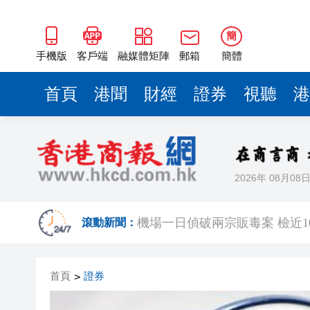
簡
手機版
客戶端
融媒體矩陣
郵箱
簡體
首頁
港聞
財經
證券
視聽
港
2026年 08月08
有片丨梁家輝含淚演講：北上不
滾動新聞：
機場一日偵破兩宗販毒案 檢近1
68歲內地女子攜逾千支私煙入境 
首頁
證券
>
Fabrique華南首店深圳萬像