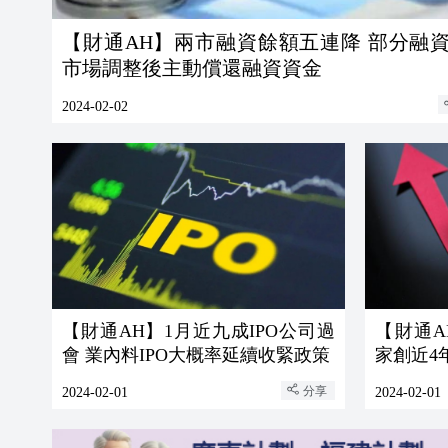
【財通AH】兩市融資餘額五連降 部分融
市場調整後主動償還融資資金
2024-02-02
【財通AH】1月近九成IPO公司過
【財通A
會 業內料IPO大概率延續收緊政策
家創近4
分享
2024-02-01
2024-02-01