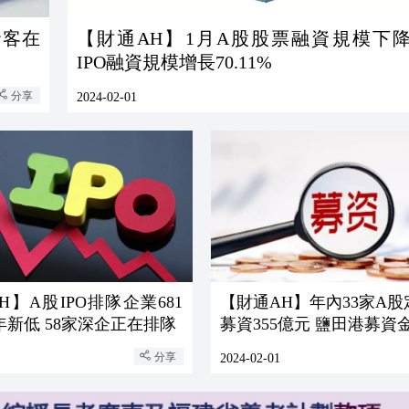
資客在
【財通AH】1月A股股票融資規模下降57
IPO融資規模增長70.11%
分享
2024-02-01
H】A股IPO排隊企業681
【財通AH】年內33家A
年新低 58家深企正在排隊
募資355億元 鹽田港募資
分享
2024-02-01