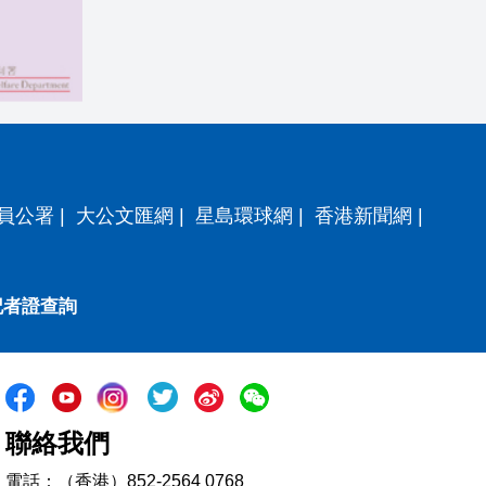
員公署
|
大公文匯網
|
星島環球網
|
香港新聞網
|
記者證查詢
聯絡我們
電話：（香港）852-2564 0768