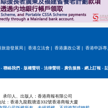
港旅遊發展局
|
香港立法會
|
香港廉政公署
|
香港申訴專
-
聯絡我們
-
版權聲明
-
法律聲明
-
廣告服務
-
網上訂報
-
承印人、出版人：香港商報有限公司
地址：香港九龍觀塘道332號香港商報大廈
有限公司版權所有，未經授權，不得複製或轉載。