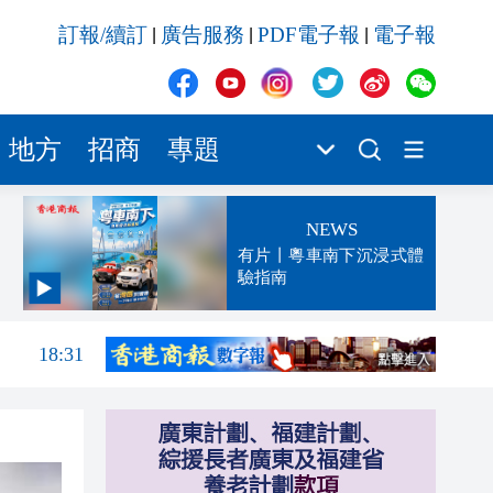
訂報/續訂
廣告服務
PDF電子報
電子報
|
|
|
地方
招商
專題
NEWS
有片丨粵車南下沉浸式體
驗指南
19:33
18:31
18:27
17:56