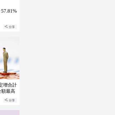
.81%
分享
股定增合計
金額最高
分享