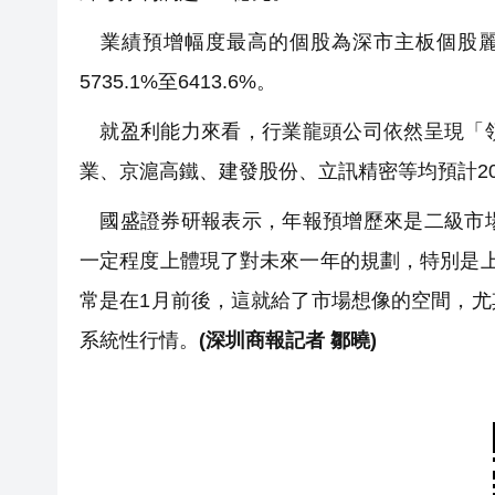
業績預增幅度最高的個股為深市主板個股麗江股
5735.1%至6413.6%。
就盈利能力來看，行業龍頭公司依然呈現「領
業、京滬高鐵、建發股份、立訊精密等均預計20
國盛證券研報表示，年報預增歷來是二級市場
一定程度上體現了對未來一年的規劃，特別是
常是在1月前後，這就給了市場想像的空間，
系統性行情。
(深圳商報記者 鄒曉)